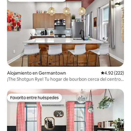
Favorito entre huéspedes preferido
Alojamiento en Germantown
Calificación pr
4.92 (222)
¡The Shotgun Rye! Tu hogar de bourbon cerca del centro
de la ciudad
Favorito entre huéspedes
Favorito entre huéspedes