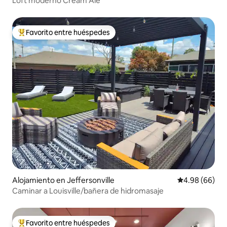
Loft moderno Cream Ale
Favorito entre huéspedes
Favorito entre huéspedes preferido
Alojamiento en Jeffersonville
Calificación p
4.98 (66)
Caminar a Louisville/bañera de hidromasaje
Favorito entre huéspedes