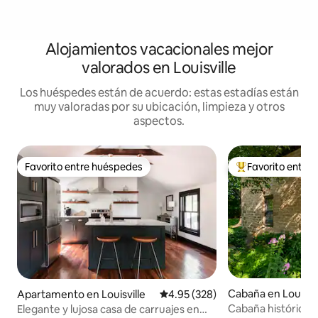
Alojamientos vacacionales mejor
valorados en Louisville
Los huéspedes están de acuerdo: estas estadías están
muy valoradas por su ubicación, limpieza y otros
aspectos.
Favorito entre huéspedes
Favorito entre
Favorito entre huéspedes
Favorito entre hu
Cabaña en Louisvil
Apartamento en Louisville
Calificación promedio: 4.95 de 5
4.95 (328)
Cabaña histórica ju
Elegante y lujosa casa de carruajes en