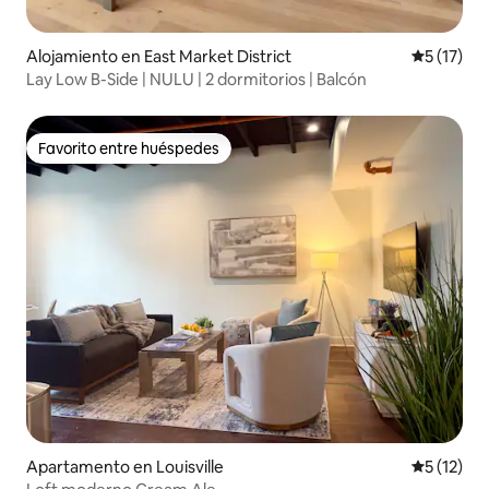
Alojamiento en East Market District
Calificaci
5 (17)
Lay Low B-Side | NULU | 2 dormitorios | Balcón
Favorito entre huéspedes
Favorito entre huéspedes
Apartamento en Louisville
Calificaci
5 (12)