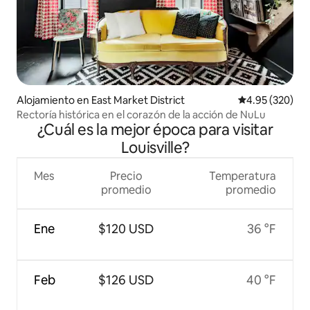
Alojamiento en East Market District
Calificación pr
4.95 (320)
Rectoría histórica en el corazón de la acción de NuLu
¿Cuál es la mejor época para visitar
Louisville?
Mes
Precio
Temperatura
promedio
promedio
Ene
$120 USD
36 °F
Feb
$126 USD
40 °F