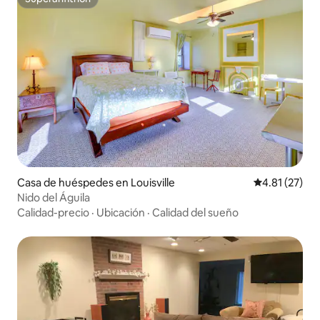
Superanfitrión
Casa de huéspedes en Louisville
Calificación 
4.81 (27)
Nido del Águila
Calidad-precio
·
Ubicación
·
Calidad del sueño