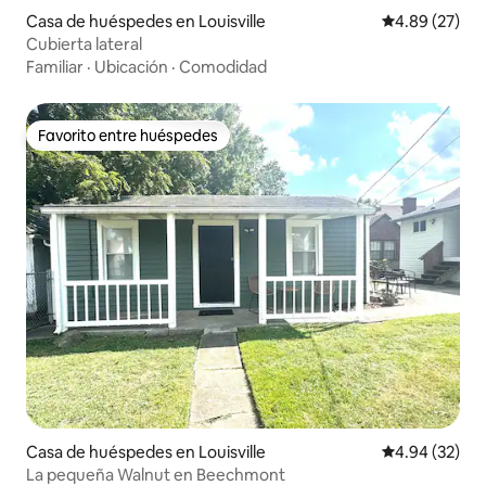
Casa de huéspedes en Louisville
Calificación p
4.89 (27)
Cubierta lateral
Familiar
·
Ubicación
·
Comodidad
Favorito entre huéspedes
Favorito entre huéspedes
Casa de huéspedes en Louisville
Calificación p
4.94 (32)
La pequeña Walnut en Beechmont