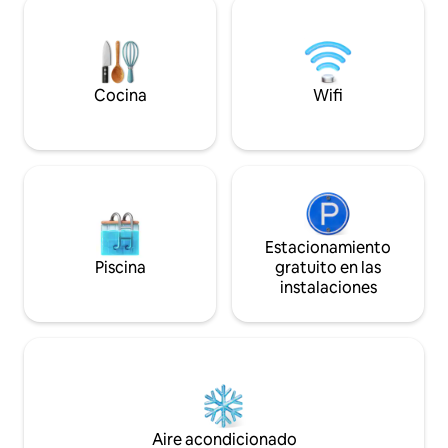
Louisville y el moderno NULU. Camina
hasta una variedad de restaurantes,
pubs y música local. Sábanas de algodón,
productos para lavar la ropa sin
perfume. El acceso sin llave facilita el
Cocina
Wifi
check-in.
Estacionamiento
Piscina
gratuito en las
instalaciones
Aire acondicionado