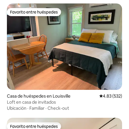
Favorito entre huéspedes
Favorito entre huéspedes
Casa de huéspedes en Louisville
Calificación pr
4.83 (532)
Loft en casa de invitados
Ubicación
·
Familiar
·
Check-out
Favorito entre huéspedes
Favorito entre huéspedes