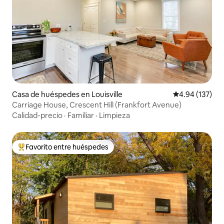
Casa de huéspedes en Louisville
Calificación p
4.94 (137)
Carriage House, Crescent Hill (Frankfort Avenue)
Calidad-precio
·
Familiar
·
Limpieza
Favorito entre huéspedes
Favorito entre huéspedes preferido