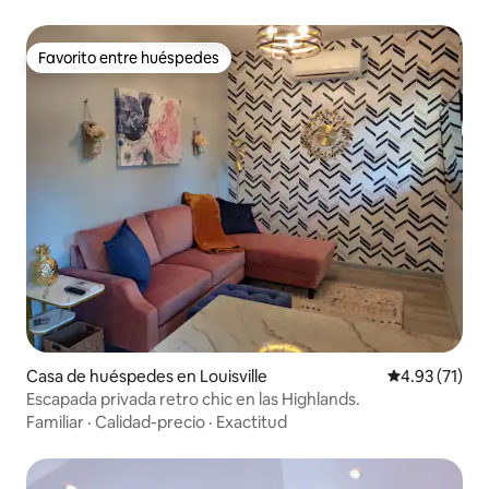
lavandería
Favorito entre huéspedes
Favorito entre huéspedes
Casa de huéspedes en Louisville
Calificación 
4.93 (71)
Escapada privada retro chic en las Highlands.
Familiar
·
Calidad-precio
·
Exactitud