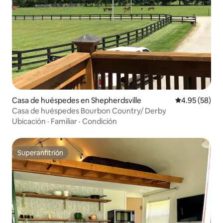
Casa de huéspedes en Shepherdsville
Calificación p
4.95 (58)
Casa de huéspedes Bourbon Country/ Derby
Ubicación
·
Familiar
·
Condición
Superanfitrión
Superanfitrión