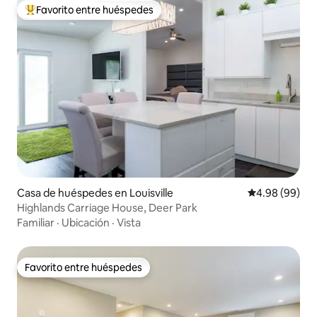
Favorito entre huéspedes
Favorito entre huéspedes preferido
Casa de huéspedes en Louisville
Calificación p
4.98 (99)
Highlands Carriage House, Deer Park
Familiar
·
Ubicación
·
Vista
Favorito entre huéspedes
Favorito entre huéspedes