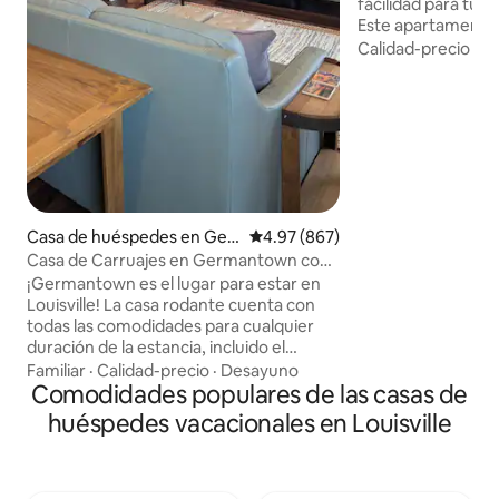
facilidad para tu es
Este apartamento 
baño cuenta con u
Calidad-precio
·
Fa
estar con amplios 
inteligente de 65 p
convertibles para
alojar a 2 persona
completa, baño sur
lavadora/secadora
Disfruta de mucha
con cortinas oscu
privacidad. ¡Con
Casa de huéspedes en Ger
Calificación promedio: 4.97 de 5
4.97 (867)
a pocos minutos de
mantown
Casa de Carruajes en Germantown con
Churchill Downs y 
garaje
¡Germantown es el lugar para estar en
Louisville! La casa rodante cuenta con
todas las comodidades para cualquier
duración de la estancia, incluido el
estacionamiento en el garaje con
Familiar
·
Calidad-precio
·
Desayuno
espacio para bicicletas. A menos de 3
Comodidades populares de las casas de
millas de Churchill Downs, de las salas de
huéspedes vacacionales en Louisville
conciertos de Sept y del centro de la
ciudad. Germantown está ubicado entre
el enérgico e histórico vecindario de
Highlands, el hermoso y histórico Old