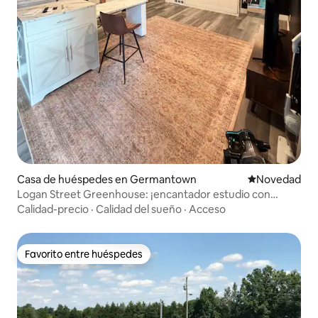
Casa de huéspedes en Germantown
Lugar para ho
Novedad
Logan Street Greenhouse: ¡encantador estudio con
garaje!
Calidad-precio
·
Calidad del sueño
·
Acceso
Favorito entre huéspedes
Favorito entre huéspedes