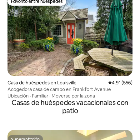
Favorito entre huéspedes
Favorito entre huéspedes
Casa de huéspedes en Louisville
Calificación p
4.91 (556)
Acogedora casa de campo en Frankfort Avenue
Ubicación
·
Familiar
·
Moverse por la zona
Casas de huéspedes vacacionales con
patio
Superanfitrión