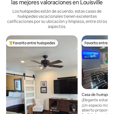
las mejores valoraciones en Louisville
Los huéspedes están de acuerdo: estas casas de
huéspedes vacacionales tienen excelentes
calificaciones por su ubicación y limpieza, entre otros
aspectos.
Favorito entre huéspedes
Favorito entre h
Favorito entre huéspedes preferido
Favorito entre h
Casa de huéspedes
lle
¡Elegante estanci
de Churchill Down
¡Un espacio mode
abierto proporcio