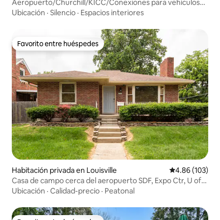
Aeropuerto/Churchill/KICC/Conexiones para vehículos
eléctricos
Ubicación
·
Silencio
·
Espacios interiores
Favorito entre huéspedes
Favorito entre huéspedes
Habitación privada en Louisville
Calificación pr
4.86 (103)
Casa de campo cerca del aeropuerto SDF, Expo Ctr, U of
L,
Ubicación
·
Calidad-precio
·
Peatonal