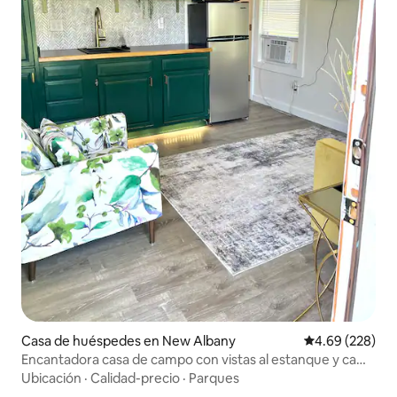
Casa de huéspedes en New Albany
Calificación pr
4.69 (228)
Encantadora casa de campo con vistas al estanque y cama
en altillo
Ubicación
·
Calidad-precio
·
Parques