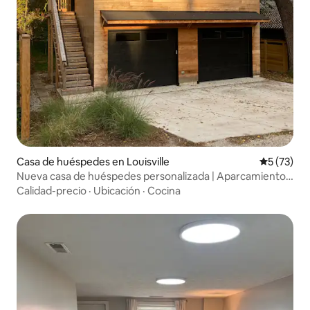
Casa de huéspedes en Louisville
Calificaci
5 (73)
Nueva casa de huéspedes personalizada | Aparcamiento
gratuito | Capacidad para 4 personas
Calidad-precio
·
Ubicación
·
Cocina