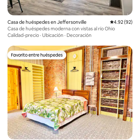
Casa de huéspedes en Jeffersonville
Calificación p
4.92 (92)
Casa de huéspedes moderna con vistas al río Ohio
Calidad-precio
·
Ubicación
·
Decoración
Favorito entre huéspedes
Favorito entre huéspedes