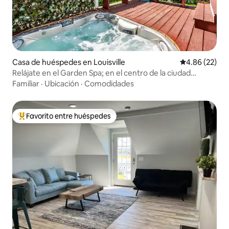
Casa de huéspedes en Louisville
Calificación p
4.86 (22)
Relájate en el Garden Spa; en el centro de la ciudad
histórica
Familiar
·
Ubicación
·
Comodidades
Favorito entre huéspedes
Favorito entre huéspedes preferido