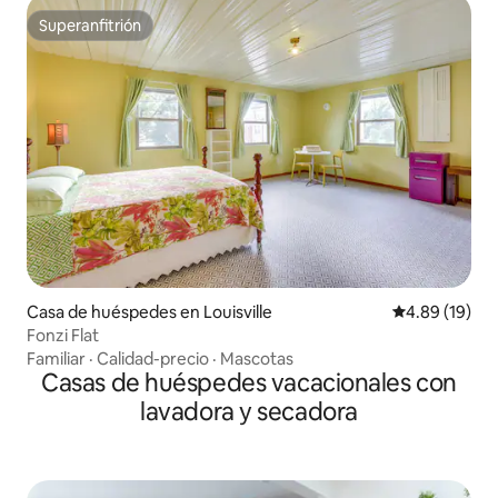
Superanfitrión
Superanfitrión
Casa de huéspedes en Louisville
Calificación 
4.89 (19)
Fonzi Flat
Familiar
·
Calidad-precio
·
Mascotas
Casas de huéspedes vacacionales con
lavadora y secadora