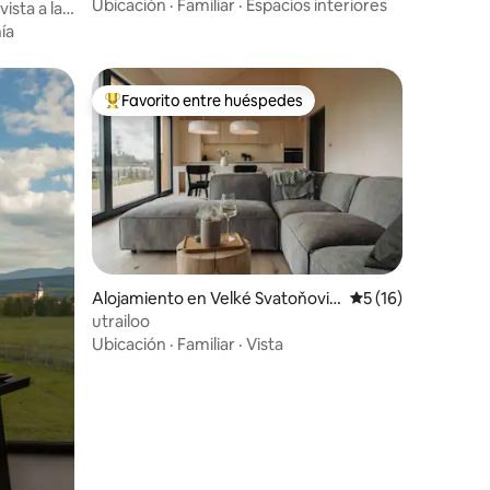
Ubicación
·
Familiar
·
Espacios interiores
ista a las
ía
Favorito entre huéspedes
rido
Favorito entre huéspedes preferido
Alojamiento en Velké Svatoňovic
Calificación prome
5 (16)
e
utrailoo
Ubicación
·
Familiar
·
Vista