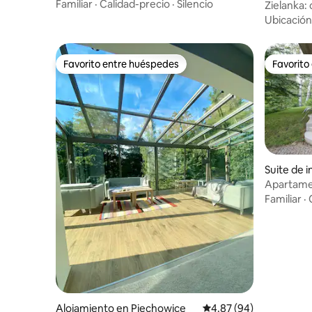
Familiar
·
Calidad-precio
·
Silencio
Zielanka:
búho
Ubicación
Favorito entre huéspedes
Favorito
Favorito entre huéspedes
Favorito
Suite de 
Apartamen
castillo
Familiar
·
Alojamiento en Piechowice
Calificación promedio:
4.87 (94)