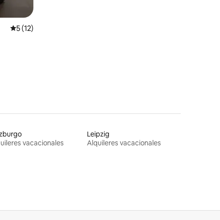
Calificación promedio: 5 de 5, 12 reseñas
5 (12)
lzburgo
Leipzig
uileres vacacionales
Alquileres vacacionales