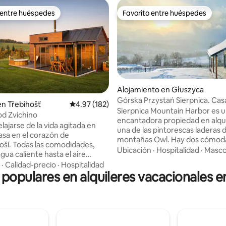
 entre huéspedes
Favorito entre huéspedes
 entre huéspedes
Favorito entre huéspedes
Alojamiento en Głuszyca
Górska Przystań Sierpnica. Cas
4.98 de 5, 124 reseñas
en Třebihošť
Calificación promedio: 4.97 de 5, 182 reseñas
4.97 (182)
Sówka
Sierpnica Mountain Harbor es 
d Zvichino
encantadora propiedad en alqui
lajarse de la vida agitada en
una de las pintorescas laderas d
asa en el corazón de
montañas Owl. Hay dos cómodas casas
ší. Todas las comodidades,
para todo el año, una sauna
Ubicación
·
Hospitalidad
·
Masco
gua caliente hasta el aire
independiente y una bañera de
nado, son algo natural para
·
Calidad-precio
·
Hospitalidad
hidromasaje, y una barbacoa en
s populares en alquileres vacacionales 
La terraza acristalada le
cenador. Las ventanas ofrecen una vista
disfrutar de la belleza de la
única del hermoso valle y las mon
a circundante desde la
«Mountain Pristani Sierpnica» e
 del interior. Aquí puede
dominado principalmente por la
 de un café por la mañana o de
tranquilidad, una vista hermosa
romántica. Hay una cocina
relajante, y los huéspedes fre