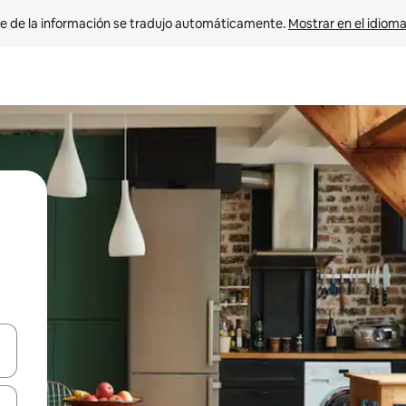
e de la información se tradujo automáticamente. 
Mostrar en el idioma
n las teclas de flecha hacia arriba y hacia abajo o explora con el tact