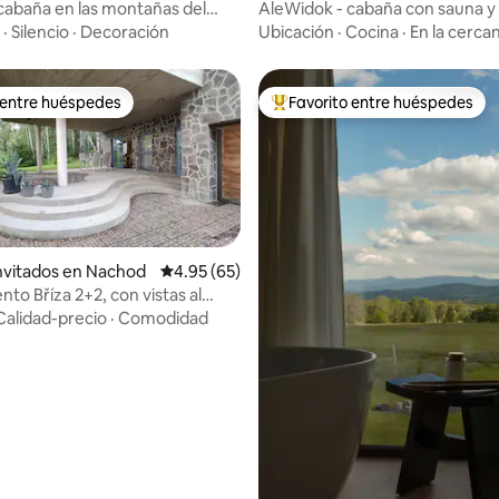
 cabaña en las montañas del
AleWidok - cabaña con sauna y v
montañas Sowie
·
Silencio
·
Decoración
Ubicación
·
Cocina
·
En la cercan
 entre huéspedes
Favorito entre huéspedes
 entre huéspedes
Favorito entre huéspedes prefe
invitados en Nachod
Calificación promedio: 4.95 de 5, 65 reseñas
4.95 (65)
to Bříza 2+2, con vistas al
Calidad-precio
·
Comodidad
 4.87 de 5, 94 reseñas