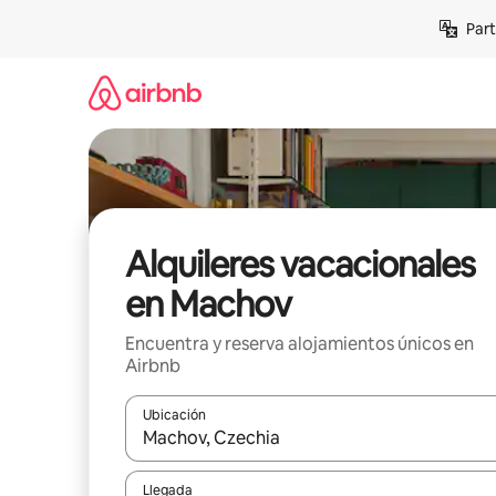
Omite
Part
el
contenido
Alquileres vacacionales
en Machov
Encuentra y reserva alojamientos únicos en
Airbnb
Ubicación
Cuando los resultados estén disponibles, navega co
Llegada