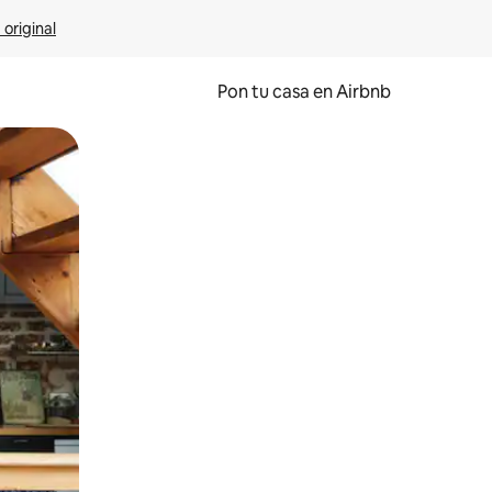
 original
Pon tu casa en Airbnb
o o desliza el dedo.