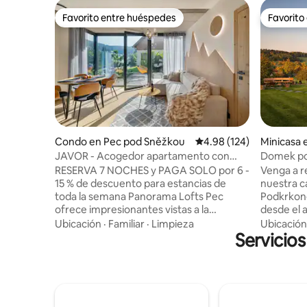
Favorito entre huéspedes
Favorito
Favorito entre huéspedes
Favorito
Condo en Pec pod Sněžkou
Calificación promedio: 
4.98 (124)
Minicasa 
JAVOR - Acogedor apartamento con
Domek po
vistas, terraza y aparcamiento
RESERVA 7 NOCHES y PAGA SOLO por 6 -
Venga a re
15 % de descuento para estancias de
nuestra c
toda la semana Panorama Lofts Pec
Podkrkono
ofrece impresionantes vistas a la
desde el a
montaña gracias a las enormes paredes
acondicio
Ubicación
·
Familiar
·
Limpieza
Ubicación
de vidrio de formato que te hacen sentir
Servicio
nosotros. 
parte del entorno. Este nuevo edificio es
permitirá 
uno de los puntos arquitectónicos más
naturalez
destacados de la ciudad. Está
comodidad
perfectamente situado entre el centro y
disfrutar
las principales pistas de esquí. Ambos a
una cena 