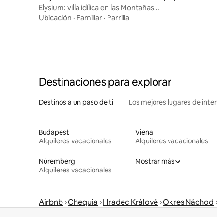
Elysium: villa idílica en las Montañas
Gigantes
Ubicación
·
Familiar
·
Parrilla
Destinaciones para explorar
Destinos a un paso de ti
Los mejores lugares de int
Budapest
Viena
Alquileres vacacionales
Alquileres vacacionales
Núremberg
Mostrar más
Alquileres vacacionales
Airbnb
Chequia
Hradec Králové
Okres Náchod