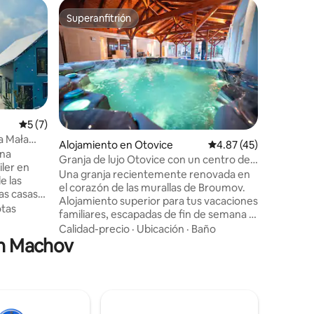
Casa de 
Superanfitrión
Favor
Superanfitrión
Favorit
ówka
Casa en 
Descubre 
confort y
armonía 
casas de
equipada
Ubicació
rincones 
una hermo
Calificación promedio: 5 de 5, 7 reseñas
5 (7)
de Kłodzko. Cada una de nues
a Mała
Alojamiento en Otovice
Calificación promedio:
4.87 (45)
ha sido 
una
Granja de lujo Otovice con un centro de
comodidad
ler en
bienestar único
Una granja recientemente renovada en
huéspedes
e las
el corazón de las murallas de Broumov.
moderno,
Alojamiento superior para tus vacaciones
los mater
tas
familiares, escapadas de fin de semana o
ambiente 
eventos corporativos. Piscina cubierta
Calidad-precio
·
Ubicación
·
Baño
 el
en Machov
climatizada con sauna finlandesa y
jacuzzi. Zona de estar al aire libre con
tañas. El
barbacoa y zona para fumadores.
stá
Bodega con taberna. Un campo de
 paz y la
césped para el voleibol y el fútbol. Ping-
 y
pong, teqball, billar, futbolín. Proyector
cuentes