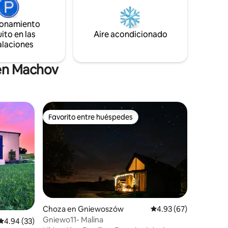
con pantalla para ver películas o
de los
presentaciones corporativas. Playstation
ionamiento
4 Pro y minibar también están
ito en las
disponibles.
Aire acondicionado
alaciones
 en Machov
Favorito entre huéspedes
rido
Favorito entre huéspedes
Choza en Gniewoszów
Calificación promedio:
4.93 (67)
Gniewo11- Malina
Calificación promedio: 4.94 de 5, 33 reseñas
4.94 (33)