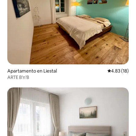
Apartamento en Liestal
Calificación 
4.83 (18)
ARTE B'n'B