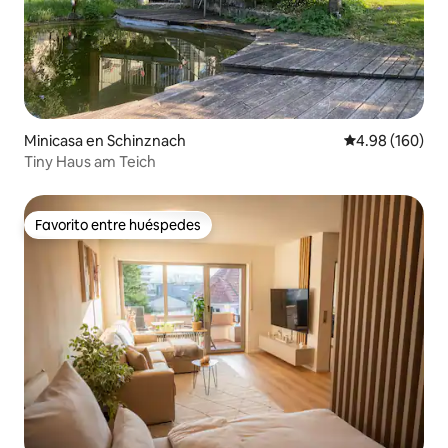
Minicasa en Schinznach
Calificación pr
4.98 (160)
Tiny Haus am Teich
Favorito entre huéspedes
Favorito entre huéspedes