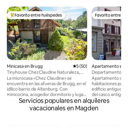
Favorito entre huéspedes
Favorito entre h
Favorito entre huéspedes preferido
Favorito entre h
Minicasa en Brugg
Calificación promedio: 5 de 
5 (50)
Apartamento en R
n
Tinyhouse ChezClaudine Naturaleza,
Departamento de 3
Relax, Jardín, Aare
Rheinfelden, Suiz
La microcasa «Chez Claudine» se
Apartamento comp
encuentra en las afueras de Brugg, en el
habitaciones para
idílico barrio de Altenburg. Con
edificio antiguo p
minicocina, acogedor dormitorio y lugar
del casco antiguo
Servicios populares en alquileres
de trabajo en la galería con vistas,
vistas al histórico
asiento en el jardín salvajemente
minutos a pie de l
vacacionales en Magden
romántico, aparcamiento gratuito y wifi.
los lugares de inte
Un oasis para relajarse o trabajar, un
Migros y Coop a 5 
buen punto de partida para explorar,
panadería a 1 minut
visitar lugares de interés y hacer
está a 25 minutos a