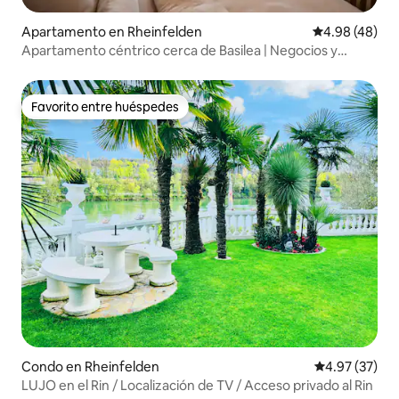
Apartamento en Rheinfelden
Calificación p
4.98 (48)
Apartamento céntrico cerca de Basilea | Negocios y
vacaciones
Favorito entre huéspedes
Favorito entre huéspedes
Condo en Rheinfelden
Calificación 
4.97 (37)
LUJO en el Rin / Localización de TV / Acceso privado al Rin