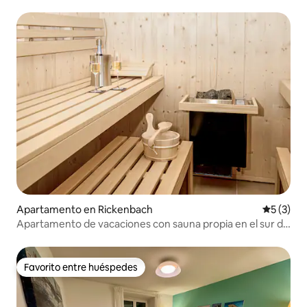
Apartamento en Rickenbach
Calificac
5 (3)
Apartamento de vacaciones con sauna propia en el sur de
la Selva Negra
Favorito entre huéspedes
Favorito entre huéspedes