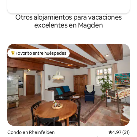
Otros alojamientos para vacaciones
excelentes en Magden
Favorito entre huéspedes
Favorito entre huéspedes preferido
Condo en Rheinfelden
Calificación 
4.97 (31)