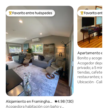
Favorito entre huéspedes
Favorito entre
Favorito entre huéspedes preferido
Favorito entre hu
Apartamento en 
Bonito y acogedo
Groton con patio 
Acogedor departa
privado; a 5 minuto
tiendas, cafeterías
restaurantes; súb
River Rail y camina
Ubicación
·
Calida
hasta los pueblos 
todo lo que Groton
kilómetros de sen
renta una canoa o 
Alojamiento en Framingha
Calificación promedio: 4.98 de 5
4.98 (130)
a caballo, pesca, 
m
Acogedora habitación con baño y