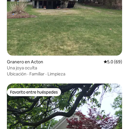
Granero en Acton
Calificación
5.0 (69)
Una joya oculta
Ubicación
·
Familiar
·
Limpieza
Favorito entre huéspedes
Favorito entre huéspedes