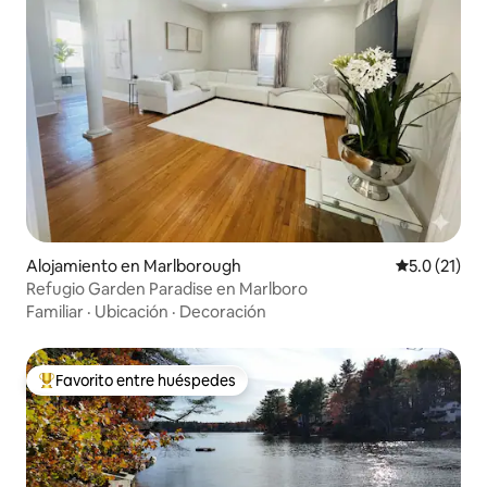
Alojamiento en Marlborough
Calificación
5.0 (21)
Refugio Garden Paradise en Marlboro
Familiar
·
Ubicación
·
Decoración
Favorito entre huéspedes
Favorito entre huéspedes preferido