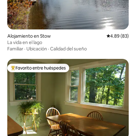
Alojamiento en Stow
Calificación p
4.89 (83)
La vida en el lago
Familiar
·
Ubicación
·
Calidad del sueño
Favorito entre huéspedes
Favorito entre huéspedes preferido