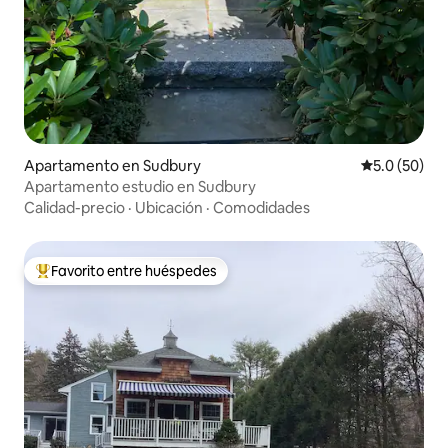
Apartamento en Sudbury
Calificación
5.0 (50)
Apartamento estudio en Sudbury
Calidad-precio
·
Ubicación
·
Comodidades
Favorito entre huéspedes
Favorito entre huéspedes preferido