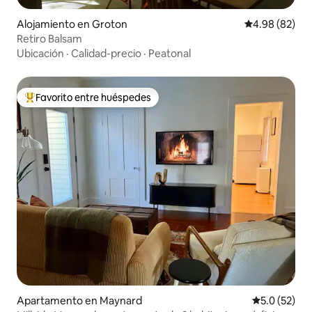
Alojamiento en Groton
Calificación p
4.98 (82)
Retiro Balsam
Ubicación
·
Calidad-precio
·
Peatonal
Favorito entre huéspedes
Favorito entre huéspedes preferido
Apartamento en Maynard
Calificación
5.0 (52)