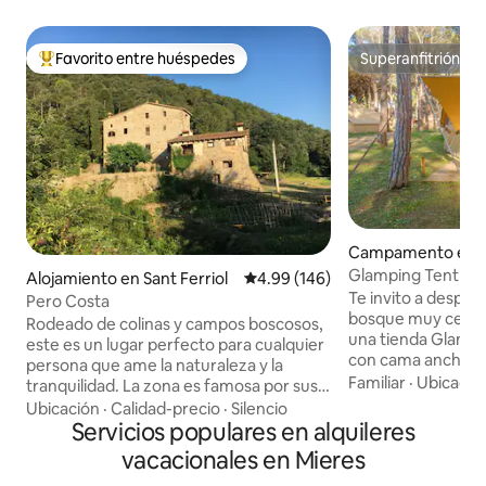
Favorito entre huéspedes
Superanfitrión
Favorito entre huéspedes preferido
Superanfitrión
Campamento en S
ni de Calonge
Glamping Tent Pla 
Alojamiento en Sant Ferriol
Calificación promedio: 4.99 de 5
4.99 (146)
Te invito a desper
Pero Costa
bosque muy cerca del ma
Rodeado de colinas y campos boscosos,
una tienda Glampi
este es un lugar perfecto para cualquier
con cama ancha v
persona que ame la naturaleza y la
cómodas, toallas, 
Familiar
·
Ubicació
tranquilidad. La zona es famosa por sus
nevera, enchufes y
carriles bici, numerosas rutas de
Ubicación
·
Calidad-precio
·
Silencio
garantizamos cal
senderismo, observación de aves y
Servicios populares en alquileres
personalizada! Contrata el desayuno
lugares de interés histórico. También
vacacionales en Mieres
perfecto. Te contaremos los secretos
vivimos en la propiedad, en la pequeña
del lugar privileg