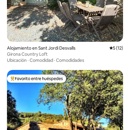
Alojamiento en Sant Jordi Desvalls
Calificaci
5 (12)
Girona Country Loft
Ubicación
·
Comodidad
·
Comodidades
Favorito entre huéspedes
Favorito entre huéspedes preferido