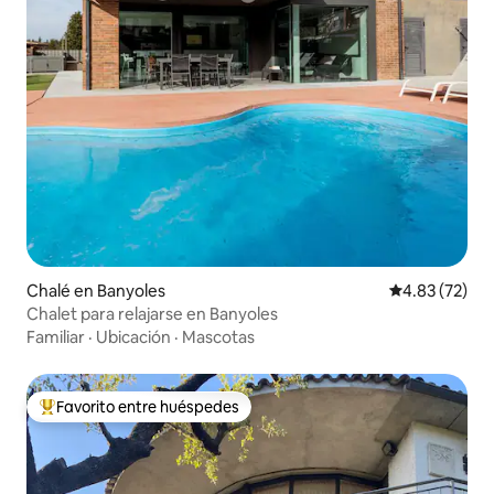
Chalé en Banyoles
Calificación 
4.83 (72)
Chalet para relajarse en Banyoles
Familiar
·
Ubicación
·
Mascotas
Favorito entre huéspedes
Favorito entre huéspedes preferido