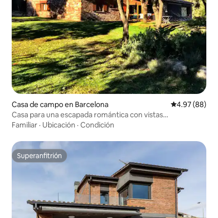
Casa de campo en Barcelona
Calificación p
4.97 (88)
Casa para una escapada romántica con vistas
impresionantes
Familiar
·
Ubicación
·
Condición
Superanfitrión
Superanfitrión