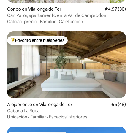
Condo en Vilallonga de Ter
Calificación p
4.97 (30)
Can Paroi, apartamento en la Vall de Camprodon
Calidad-precio
·
Familiar
·
Calefacción
Favorito entre huéspedes
Favorito entre huéspedes preferido
Alojamiento en Vilallonga de Ter
Calificaci
5 (48)
Cabana La Roca
Ubicación
·
Familiar
·
Espacios interiores