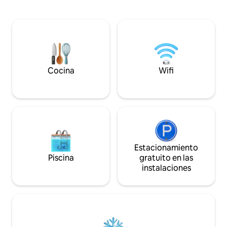
casa independiente. El área circundante
ubicados. Ven sola, con tu pareja, familia
se comparte con nuestra familia
o amigos. Por un coste adicional diario
mientras atendemos nuestros huertos y
cuidamos a los animales. Las fiestas y
eventos con música alta y alcohol
excesivo están estrictamente
prohibidos, ya que no es adecuado ni
aceptable.
Cocina
Wifi
Estacionamiento
Piscina
gratuito en las
instalaciones