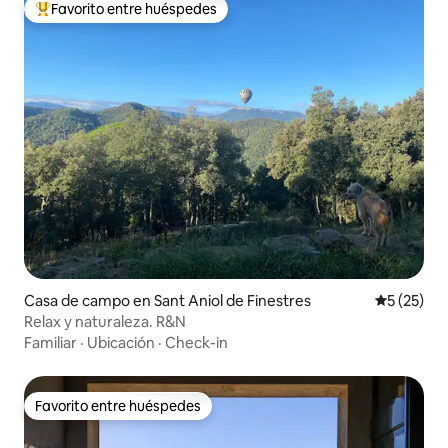
Favorito entre huéspedes
Favorito entre huéspedes preferido
Casa de campo en Sant Aniol de Finestres
Calificaci
5 (25)
Relax y naturaleza. R&N
Familiar
·
Ubicación
·
Check-in
Favorito entre huéspedes
Favorito entre huéspedes