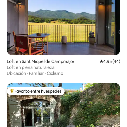
Loft en Sant Miquel de Campmajor
Calificación 
4.95 (44)
Loft en plena naturaleza
Ubicación
·
Familiar
·
Ciclismo
Favorito entre huéspedes
Favorito entre huéspedes preferido