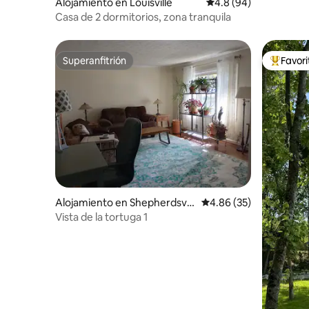
Alojamiento en Louisville
Calificación promedio
4.8 (94)
Casa de 2 dormitorios, zona tranquila
Superanfitrión
Favor
Superanfitrión
Favorito
Alojamiento en Shepherdsvill
Calificación promedio:
4.86 (35)
e
Vista de la tortuga 1