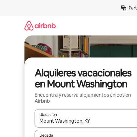
Omite
Part
el
contenido
Alquileres vacacionales
en Mount Washington
Encuentra y reserva alojamientos únicos en
Airbnb
Ubicación
Cuando los resultados estén disponibles, navega co
Llegada