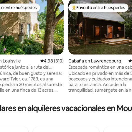
ito entre huéspedes
Favorito entre huéspedes
 entre huéspedes preferido
Favorito entre huéspedes prefe
: 4.86 de 5, 7 reseñas
 Louisville
Calificación promedio: 4.98 de 5, 310 reseñas
4.98 (310)
Cabaña en Lawrenceburg
C
tórica junto a la ruta del
Escapada romántica en una ca
acogedora con fogata y jacuzzi
 única, de buen gusto y serena:
Ubicado en privado en más de 5
ward Tyler, ca. 1783, es una
boscosos y cuidados intencion
 piedra a 20 minutos al sureste
para tu estancia. Accede a la
lle en una finca de 13 acres.
tranquilidad, sumérgete en la n
 famoso sendero del bourbon,
apoya tu rejuvenecimiento y a
er incluye una cabaña completa y
tu flujo creativo. Las comodida
lares en alquileres vacacionales en M
 de pantalla grande con vistas
incluyen una ruta de senderism
on fuente. La primera
espacio de trabajo para artistas
ene sala de estar, comedor y
estufa de leña, un porche cubie
n un pequeño sofá cama y
hamacas, un comedor al aire lib
de piedra (gas); cama tamaño
pozo para encender una hogue