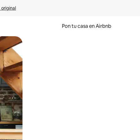
 original
Pon tu casa en Airbnb
o o desliza el dedo.