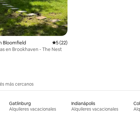
 Bloomfield
Calificación promedio: 5 de 5, 22 reseñas
5 (22)
as en Brookhaven - The Nest
erés más cercanos
Gatlinburg
Indianápolis
Co
Alquileres vacacionales
Alquileres vacacionales
Alq