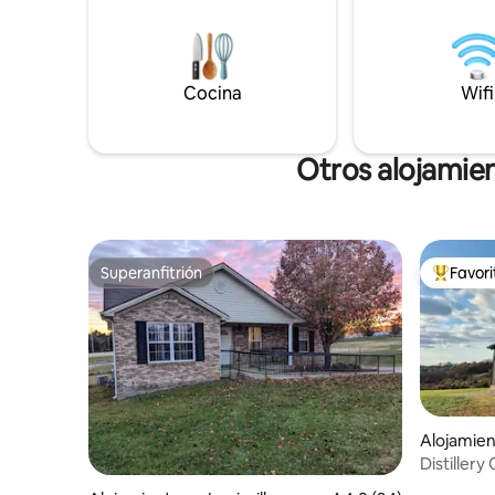
check-in autónomo, estacionamiento
queen y b
gratuito y un patio trasero privado
planta. Muebles antiguos americanos y
cercado para relajarse después de un día
europeos y
de paseo. Visitas familiares, admite
bienvenid
Cocina
Wifi
mascotas, trabajo en hospitales/por
actualizad
contrato y estadías prolongadas.
aire acon
Otros alojamie
Superanfitrión
Favor
Superanfitrión
Favorito
Alojamie
Distiller