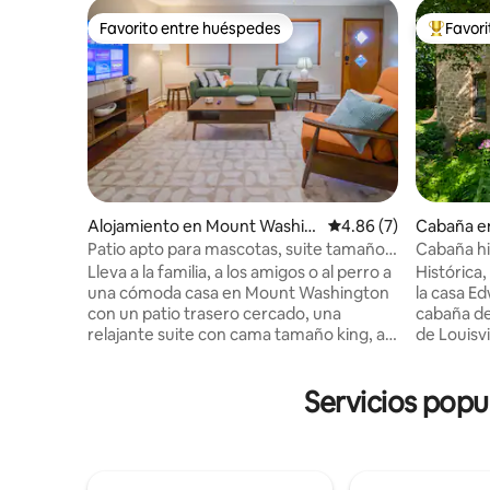
Favorito entre huéspedes
Favor
Favorito entre huéspedes
Favorito
Alojamiento en Mount Washin
Calificación promedio
4.86 (7)
Cabaña en
gton
Patio apto para mascotas, suite tamaño
Cabaña his
king cerca de Louisville
bourbon
Lleva a la familia, a los amigos o al perro a
Histórica,
una cómoda casa en Mount Washington
la casa Ed
con un patio trasero cercado, una
cabaña de
relajante suite con cama tamaño king, air
de Louisvi
hockey, WiFi rápido, lavadora/secadora y
Cerca del
fácil acceso a Louisville y al centro de
el alquil
Servicios popu
Kentucky. Dormitorio con cama tamaño
un porche
king, dos dormitorios con camas tamaño
al estanque c
queen, una amplia sala de estar con TV
planta ti
con streaming, cocina completa con
cocina co
lavavajillas, lavandería en el alojamiento,
chimenea 