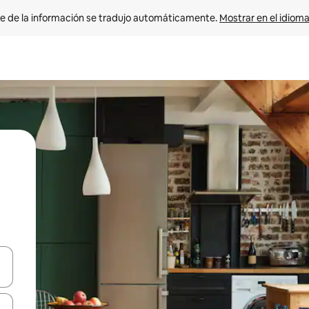
e de la información se tradujo automáticamente. 
Mostrar en el idioma
n las teclas de flecha hacia arriba y hacia abajo o explora con el tact