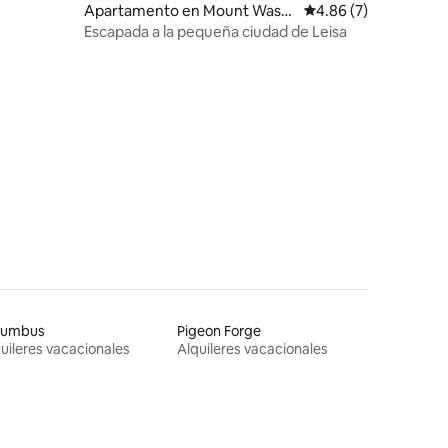
Apartamento en Mount Washi
Calificación promedio
4.86 (7)
ngton
Escapada a la pequeña ciudad de Leisa
lumbus
Pigeon Forge
uileres vacacionales
Alquileres vacacionales