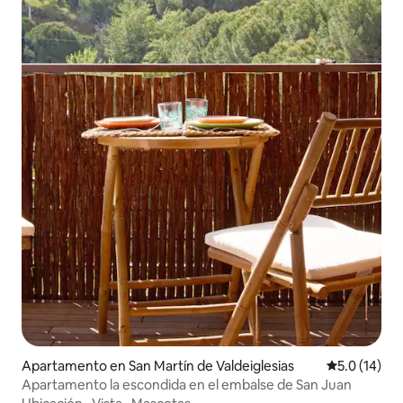
Apartamento en San Martín de Valdeiglesias
Calificación
5.0 (14)
Apartamento la escondida en el embalse de San Juan