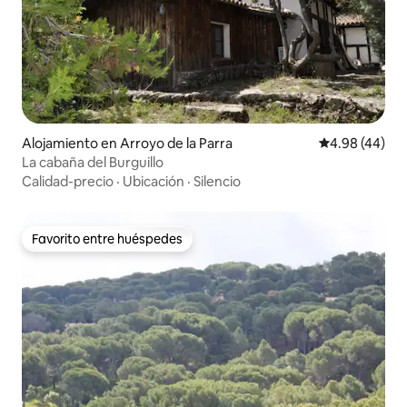
Alojamiento en Arroyo de la Parra
Calificación p
4.98 (44)
La cabaña del Burguillo
Calidad-precio
·
Ubicación
·
Silencio
Favorito entre huéspedes
Favorito entre huéspedes