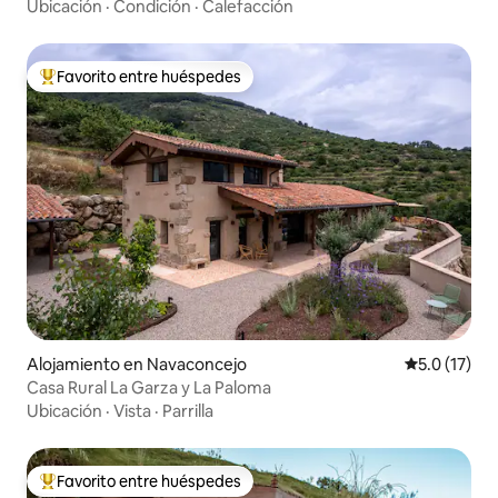
Ubicación
·
Condición
·
Calefacción
Favorito entre huéspedes
Favorito entre huéspedes preferido
Alojamiento en Navaconcejo
Calificación
5.0 (17)
Casa Rural La Garza y La Paloma
Ubicación
·
Vista
·
Parrilla
Favorito entre huéspedes
Favorito entre huéspedes preferido