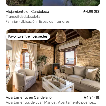
Alojamiento en Candeleda
Calificación p
4.99 (93)
Tranquilidad absoluta
Familiar
·
Ubicación
·
Espacios interiores
Favorito entre huéspedes
Favorito entre huéspedes
Apartamento en Candelario
Calificación 
4.94 (18)
Apartamentos de Juan Manuel, Apartamento puente...