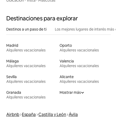
Ubicación
·
Vista
·
Mascotas
Destinaciones para explorar
Destinos a un paso de ti
Los mejores lugares de interés más 
Madrid
Oporto
Alquileres vacacionales
Alquileres vacacionales
Málaga
Valencia
Alquileres vacacionales
Alquileres vacacionales
Sevilla
Alicante
Alquileres vacacionales
Alquileres vacacionales
Granada
Mostrar más
Alquileres vacacionales
Airbnb
España
Castilla y León
Ávila