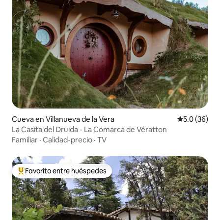
Cueva en Villanueva de la Vera
Calificación
5.0 (36)
La Casita del Druida - La Comarca de Vératton
Familiar
·
Calidad-precio
·
TV
Favorito entre huéspedes
Favorito entre huéspedes preferido