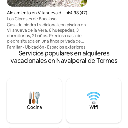
1 cocina y comedor
con sofá y mesa, 
Alojamiento en Villanueva de
Calificación promedio: 4.98 de 
4.98 (47)
porche y mesa al a
la Vera
Los Cipreses de Bocaloso
jardín. Chimenea y
pago 20 € ) Aparcamiento privado.
Casa de piedra tradicional con piscina en
Alejado del ruido.
Villanueva de la Vera. 6 huéspedes, 3
dormitorios, 2 baños. Preciosa casa de
piedra situada en una finca privada de
nuestro haras de caballos españoles
Familiar
·
Ubicación
·
Espacios exteriores
puros de 16 hectáreas, con
Servicios populares en alquileres
impresionantes vistas a las montañas de
vacacionales en Navalperal de Tormes
Gredos. Una cómoda sala de
estar/comedor de planta abierta, cocina
totalmente equipada, 3 dormitorios
dobles y 2 baños. Un bonito jardín de
rosas y hierbas con una alberca de agua
salada para nadar, zonas de estar a la
sombra con vistas al valle. Se pueden
organizar paseos a caballo en la zona.
Cocina
Wifi