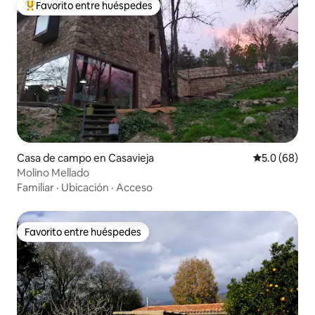
Favorito entre huéspedes
Favorito entre huéspedes preferido
Casa de campo en Casavieja
Calificación
5.0 (68)
Molino Mellado
Familiar
·
Ubicación
·
Acceso
Favorito entre huéspedes
Favorito entre huéspedes