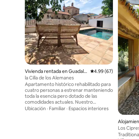
Vivienda rentada en Guadalu
Calificación promedio:
4.99 (67)
pe
la Cilla de los Alemanes
Apartamento histórico rehabilitado para
cuatro personas a estrenar manteniendo
toda la esencia pero dotado de las
comodidades actuales. Nuestro
apartamento ofrece intimidad,
Ubicación
·
Familiar
·
Espacios interiores
tranquilidad y bellas vistas. Villa
ESPLIEGO: Antaño la casa de los
Alojamien
guardeses de la finca ( 60m2), ha
la Vera
Los Cipre
mantenido su forma original y parte de
Traditiona
su suelo hidráulico, con las ventanas