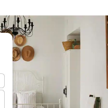
n las teclas de flecha hacia arriba y hacia abajo o explora con el tact