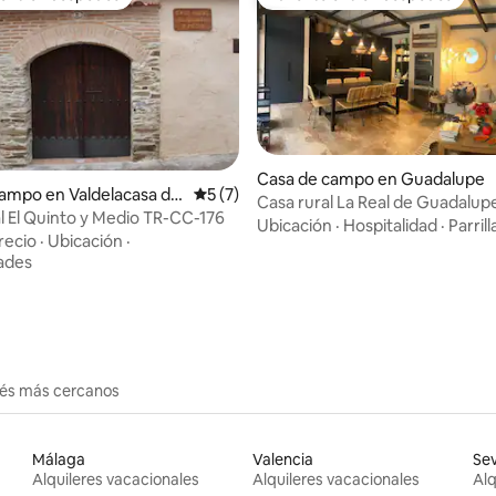
 entre huéspedes
Favorito entre huéspedes
Casa de campo en Guadalupe
ampo en Valdelacasa de
Calificación promedio: 5 de 5, 7 reseñas
5 (7)
Casa rural La Real de Guadalup
l El Quinto y Medio TR-CC-176
dio: 5 de 5, 4 reseñas
Ubicación
·
Hospitalidad
·
Parrill
recio
·
Ubicación
·
ades
erés más cercanos
Málaga
Valencia
Sev
Alquileres vacacionales
Alquileres vacacionales
Alq