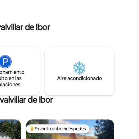
lvillar de Ibor
ionamiento
ito en las
Aire acondicionado
alaciones
lvillar de Ibor
Favorito entre huéspedes
Favorito entre huéspedes preferido