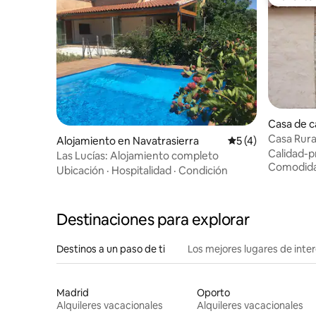
Favorito
Casa de c
Tajo
Casa Rura
Alojamiento en Navatrasierra
Calificación prome
5 (4)
Calidad-p
Las Lucías: Alojamiento completo
Comodid
Ubicación
·
Hospitalidad
·
Condición
Destinaciones para explorar
Destinos a un paso de ti
Los mejores lugares de int
Madrid
Oporto
Alquileres vacacionales
Alquileres vacacionales