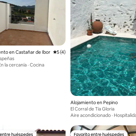
to en Castañar de Ibor
Calificación promedio: 5 de 5, 4 reseñas
5 (4)
: 4.89 de 5, 9 reseñas
Espeñas
En la cercanía
·
Cocina
Alojamiento en Pepino
El Corral de Tía Gloria
Aire acondicionado
·
Hospitalid
 entre huéspedes
Favorito entre huéspedes