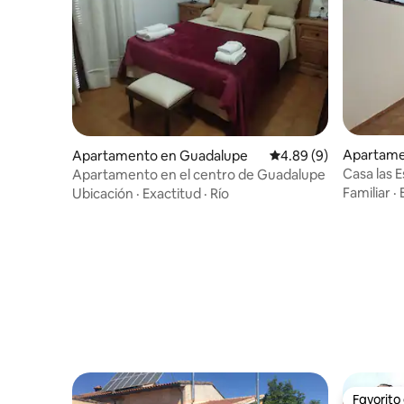
Apartamen
Apartamento en Guadalupe
Calificación promedio
4.89 (9)
Casa las 
Apartamento en el centro de Guadalupe
Familiar
·
Ubicación
·
Exactitud
·
Río
Favorito