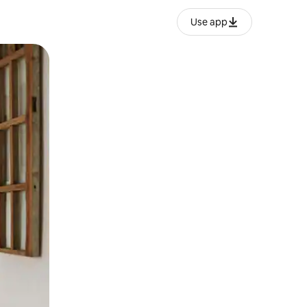
Use app
o o desliza el dedo.