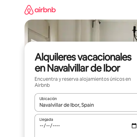
Omite
el
contenido
Alquileres vacacionales
en Navalvillar de Ibor
Encuentra y reserva alojamientos únicos en
Airbnb
Ubicación
Cuando los resultados estén disponibles, navega co
Llegada