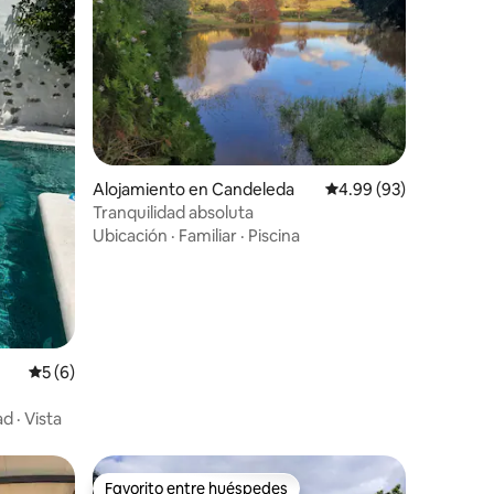
Alojamiento en Candeleda
Calificación promedio:
4.99 (93)
Tranquilidad absoluta
Ubicación
·
Familiar
·
Piscina
Calificación promedio: 5 de 5, 6 reseñas
5 (6)
ad
·
Vista
Favorito entre huéspedes