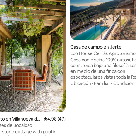
Casa de campo en Jerte
Eco House Cerrás Agroturismo
Casa con piscina 100% autosufi
construida bajo una filosofía so
 4.99 de 5, 67 reseñas
en medio de una finca con
espectaculares vistas toda la R
Natural Garganta de los Infierno
Ubicación
·
Familiar
·
Condición
Valle del Jerte. La finca cuenta con 2ha
de terreno dónde podrán pasea
cerezos, ciruelos, y demás árbo
frutales, con huertos ecológico
albercas y un arroyo que bordea
El cantar de los pájaros, el soni
to en Villanueva de
Calificación promedio: 4.98 de 5, 47 reseñas
4.98 (47)
caer del arroyo, recoger la sie
ses de Bocaloso
huerto... Natur
l stone cottage with pool in