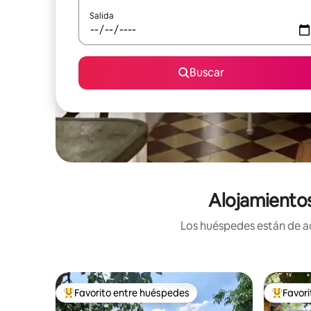
Salida
Buscar
Alojamientos
Los huéspedes están de ac
Favorito entre huéspedes
Favor
Favorito entre huéspedes preferido
Favorito