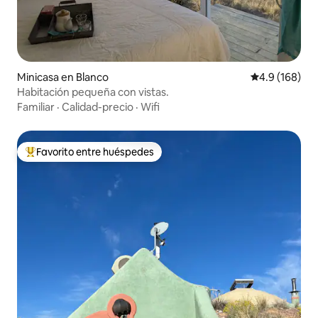
Minicasa en Blanco
Calificación 
4.9 (168)
Habitación pequeña con vistas.
Familiar
·
Calidad-precio
·
Wifi
Favorito entre huéspedes
Favorito entre huéspedes preferido