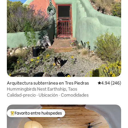
Arquitectura subterránea en Tres Piedras
Calificación pr
4.94 (246)
Hummingbirds Nest Earthship, Taos
Calidad-precio
·
Ubicación
·
Comodidades
Favorito entre huéspedes
Favorito entre huéspedes preferido