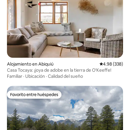
Alojamiento en Abiquiú
Calificación pr
4.98 (338)
Casa Tocaya: ¡joya de adobe en la tierra de O'Keeffe!
Familiar
·
Ubicación
·
Calidad del sueño
Favorito entre huéspedes
Favorito entre huéspedes