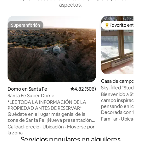
aspectos.
Superanfitrión
Favorito entre
Superanfitrión
Favorito entre hu
Casa de campo en
Sky-filled “Studio
Domo en Santa Fe
Calificación promedio: 4.82 de 5
4.82 (506)
Sonadores
Bienvenido a Studi
Santa Fe Super Dome
campo inspirada e
*LEE TODA LA INFORMACIÓN DE LA
pensando en los a
PROPIEDAD ANTES DE RESERVAR*
Decorada con toqu
Quédate en el lugar más genial de la
cama de lujo y tod
Familiar
·
Ubicació
zona de Santa Fe. ¡Nueva presentación!
relajarte y rejuve
Cúpula de glamping en 8 acres privados
Calidad-precio
·
Ubicación
·
Moverse por
mágicas montañas 
de cañones antiguos, justo al sur de
la zona
solo 8 minutos de
Santa Fe en la autopista 14. Disfrute de
Servicios populares en alquileres