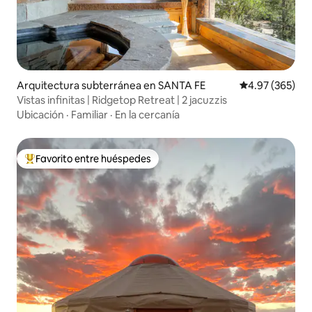
Arquitectura subterránea en SANTA FE
Calificación pr
4.97 (365)
Vistas infinitas | Ridgetop Retreat | 2 jacuzzis
Ubicación
·
Familiar
·
En la cercanía
Favorito entre huéspedes
Favorito entre huéspedes preferido