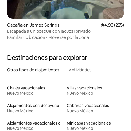
Cabaña en Jemez Springs
Calificación pr
4.93 (225)
Escapada a un bosque con jacuzzi privado
Familiar
·
Ubicación
·
Moverse por la zona
Destinaciones para explorar
Otros tipos de alojamientos
Actividades
Chalés vacacionales
Villas vacacionales
Nuevo México
Nuevo México
Alojamientos con desayuno
Cabañas vacacionales
Nuevo México
Nuevo México
Alojamientos vacacionales con entrada y salida de pistas de esquí
Minicasas vacacionales
Nuevo México
Nuevo México