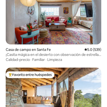
Casa de campo en Santa Fe
Calificación 
5.0 (539)
¡Casita mágica en el desierto con observación de estrellas
y senderismo!
Calidad-precio
·
Familiar
·
Limpieza
Favorito entre huéspedes
Favorito entre huéspedes preferido