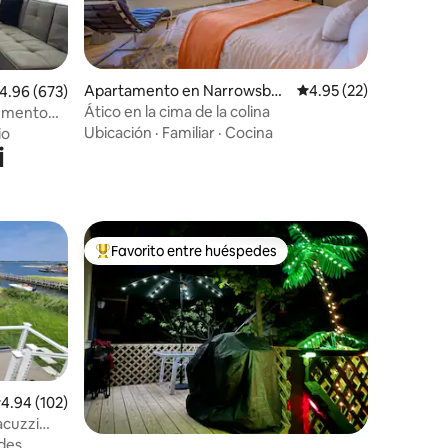
Apartamento en Narrowsbur
Calificación promedio:
4.95 (22)
alificación promedio: 4.96 de 5, 673 reseñas
4.96 (673)
g
Ático en la cima de la colina
numento
Ubicación
·
Familiar
·
Cocina
io
i
Favorito entre huéspedes
Favorito entre huéspedes preferido
alificación promedio: 4.94 de 5, 102 reseñas
4.94 (102)
acuzzi
des