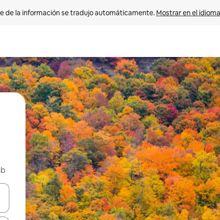
e de la información se tradujo automáticamente. 
Mostrar en el idioma
nb
n las teclas de flecha hacia arriba y hacia abajo o explora con el tact