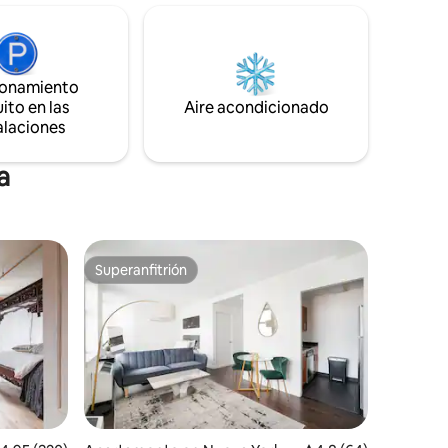
 Murphy,
velocidad para tus necesidades de
trabajo en casa y disfruta del
 de
entretenimiento en nuestra Smart TV de
pantalla plana. El diseño de la unidad
ionamiento
tiene el encanto antiguo de Brooklyn con
ito en las
paredes de ladrillo visto, techos altos y un
Aire acondicionado
barrio que complementa el espacio.
alaciones
a
Superanfitrión
rido
Superanfitrión