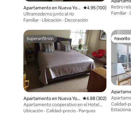
Apartame
Retiro rel
Apartamento en Nueva Yor
Calificación promedio: 
4.95 (100)
y paseo a
Familiar
·
k
Ultramoderno junto al río
Familiar
·
Ubicación
·
Decoración
Superanfitrión
Favorito
Superanfitrión
Favorito
Apartame
Apartamen
Apartamento en Nueva Yor
Calificación promedio: 
4.88 (302)
baños | D
Calidad-p
k
Apartamento cooperativo en el Hotel
Estacion
Lombardy, 300 pies cuadrados.
Ubicación
·
Calidad-precio
·
Parques