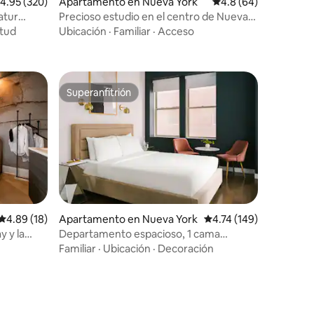
alificación promedio: 4.95 de 5, 320 reseñas
4.95 (320)
Apartamento en Nueva York
Calificación promedio
4.8 (64)
atur
Precioso estudio en el centro de Nueva
York
itud
Ubicación
·
Familiar
·
Acceso
Superanfitrión
Superanfitrión
Calificación promedio: 4.89 de 5, 18 reseñas
4.89 (18)
Apartamento en Nueva York
Calificación promedio: 
4.74 (149)
 y la
Departamento espacioso, 1 cama
tamaño queen - FiDi
Familiar
·
Ubicación
·
Decoración