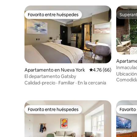
Favorito entre huéspedes
Superanf
Favorito entre huéspedes
Superanf
Apartame
Inmacula
Apartamento en Nueva York
Calificación promedio:
4.76 (66)
Broadway
Ubicación
El departamento Gatsby
Comodid
Calidad-precio
·
Familiar
·
En la cercanía
Favorito entre huéspedes
Favorito
Favorito entre huéspedes
Favorito