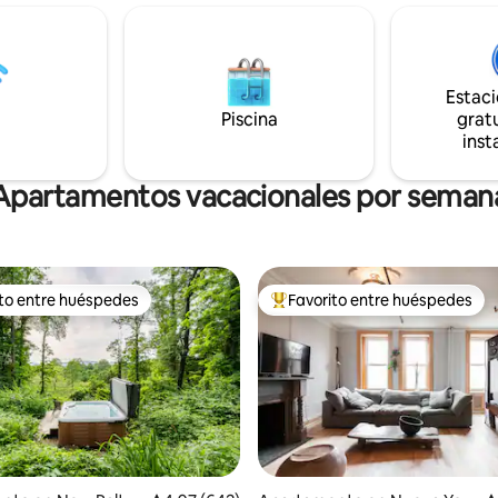
(azulejos hechos a mano, cama
Mall (tienda de comestibles,
mural encargado) Contras: Apartamento
, etc.) a 7 min a pie. Hay mucho
en el☆ segundo piso (un tramo
ar en la zona. Vistas
escaleras) ☆La azotea no está disponible
s de los ríos desde el interior
a finales del otoño/invierno
Estac
ior. Dos televisores. Se
Apartamento ☆ tipo estudio, ¡da la
onan
Piscina
gratu
bienvenida a casa
imentos/utensilios básicos de
inst
9 por limpieza, con o sin
.
Apartamentos vacacionales por seman
ito entre huéspedes
Favorito entre huéspedes
 entre huéspedes preferido
Favorito entre huéspedes prefe