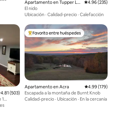
Apartamento en Tupper Lak
Calificación promedio: 
4.96 (235)
e
El nido
Ubicación
·
Calidad-precio
·
Calefacción
Favorito entre huéspedes
Favorito entre huéspedes preferido
Apartamento en Acra
Calificación promedio: 
4.99 (179)
Escapada a la montaña de Burnt Knob
alificación promedio: 4.81 de 5, 503 reseñas
4.81 (503)
Calidad-precio
·
Ubicación
·
En la cercanía
 1
ng,
es