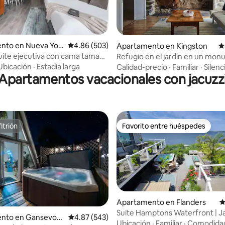
4.95 de 5, 315 reseñas
nto en Nueva Yor
Calificación promedio: 4.86 de 5, 503 reseñas
4.86 (503)
Apartamento en Kingston
C
uite ejecutiva con cama tamaño
Refugio en el jardín en un mo
fá cama
de piedra de 1735
Ubicación
·
Estadía larga
Calidad-precio
·
Familiar
·
Silenc
Apartamentos vacacionales con jacuzz
itrión
Favorito entre huéspedes
itrión
Favorito entre huéspedes
Apartamento en Flanders
C
Suite Hamptons Waterfront | J
nto en Gansevoor
Calificación promedio: 4.87 de 5, 543 reseñas
4.87 (543)
privado
Ubicación
·
Familiar
·
Comodida