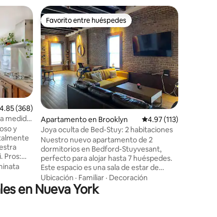
Apartame
Favorito entre huéspedes
Superanf
Favorito entre huéspedes
Superanf
Cabaña en
Old Forg
Sumérget
este apa
recién r
tamaño k
Empieza e
Calidad-
amanecer
interiore
libre de 
desde nu
alificación promedio: 4.85 de 5, 368 reseñas
4.85 (368)
contempla
o a medida
Apartamento en Brooklyn
Calificación promedio:
4.97 (113)
o junto a
oso y
bicicleta
Joya oculta de Bed-Stuy: 2 habitaciones
simplemen
Nuestro nuevo apartamento de 2
estra
silvestre
dormitorios en Bedford-Stuyvesant,
s:
terraza privada. Cerca
perfecto para alojar hasta 7 huéspedes.
ar!) ♥
tiendas, 
inata
Este espacio es una sala de estar de
 queen
veranieg
concepto abierto con un futón y un sofá
Ubicación
·
Familiar
·
Decoración
abierto
les en Nueva York
cama, conectado a la perfección con una
r, etc.
cocina abierta equipada con
electrodomésticos de acero inoxidable.
as únicas
Mantente conectado con wifi de alta