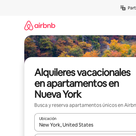
Omite
Part
el
contenido
Alquileres vacacionales
en apartamentos en
Nueva York
Busca y reserva apartamentos únicos en Airb
Ubicación
Cuando los resultados estén disponibles, navega co