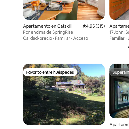
Apartamento en Catskill
Calificación promedio: 
4.95 (315)
Apartame
k
Por encima de SpringRise
17John: S
king y so
Calidad-precio
·
Familiar
·
Acceso
Familiar
·
Favorito entre huéspedes
Superanf
Favorito entre huéspedes
Superanf
Apartame