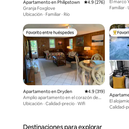
t
El marco 
Apartamento en Philipstown
Calificación promedio:
4.9 (276)
jacuzzi y 
Familiar
·
Granja Foxglove
Ubicación
·
Familiar
·
Río
Favorito entre huéspedes
Favor
Favorito entre huéspedes
Favorito
Apartamento en Dryden
Calificación promedio:
4.9 (319)
Apartame
Amplio apartamento en el corazón de
El alojami
Finger Lakes
Ubicación
·
Calidad-precio
·
Wifi
jacuzzi
Calidad-p
Destinaciones para explorar