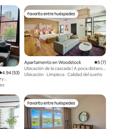
Favorito entre huéspedes
Favorito entre huéspedes
Apartamento en Woodstock
Calificación prom
5 (7)
Ubicación de la cascada | A poca distancia
Calificación promedio: 4.94 de 5, 53 reseñas
4.94 (53)
de la ciudad
Ubicación
·
Limpieza
·
Calidad del sueño
ry
es
Favorito entre huéspedes
rido
Favorito entre huéspedes