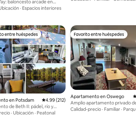
Yay: baloncesto arcade en
 4.9 de 5, 276 reseñas
sauna
Ubicación
·
Espacios interiores
ito entre huéspedes
Favorito entre huéspedes
 entre huéspedes preferido
Favorito entre huéspedes
 4.9 de 5, 319 reseñas
Apartamento en Oswego
C
nto en Potsdam
Calificación promedio: 4.99 de 5, 212 reseñas
4.99 (212)
Amplio apartamento privado de
ento de Beth II: pádel, río y
dormitorio con cama tamaño ki
Calidad-precio
·
Familiar
·
Parqu
recio
·
Ubicación
·
Peatonal
jacuzzi y televisores ROKU