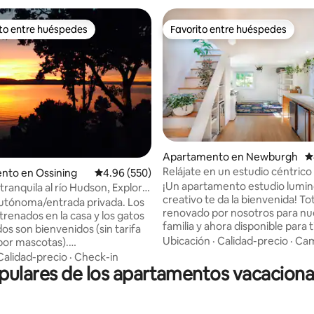
ito entre huéspedes
Favorito entre huéspedes
 entre huéspedes preferido
Favorito entre huéspedes
4.85 de 5, 775 reseñas
Apartamento en Newburgh
C
Relájate en un estudio céntric
nto en Ossining
Calificación promedio: 4.96 de 5, 550 reseñas
4.96 (550)
con lavandería
¡Un apartamento estudio lumin
tranquila al río Hudson, Explora
creativo te da la bienvenida! Totalmente
í
utónoma/entrada privada. Los
renovado por nosotros para nu
trenados en la casa y los gatos
familia y ahora disponible para ti. Pro
os son bienvenidos (sin tarifa
Llegada♥ automática (¡sin esper
Ubicación
·
Calidad-precio
·
Cam
 por mascotas).
Cómoda cama murphy tamaño
miento en la entrada para dos
Calidad-precio
·
Check-in
con un colchón real Espacio ♥ 
lares de los apartamentos vacaciona
s. Piso tranquilo y privado en
para pasar el rato, trabajar, juga
dson. Tren a Nueva York
Barrio ♥transitable Diseño♥
 Scarborough) a 10 minutos
personalizado con característic
 por el vecindario histórico.