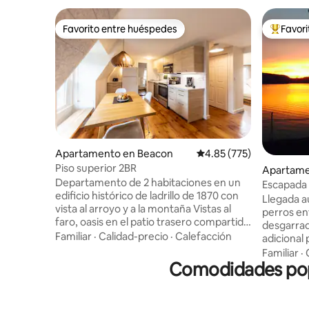
Favorito entre huéspedes
Favor
Favorito entre huéspedes
Favorito
Apartamento en Beacon
Calificación promedio: 
4.85 (775)
Piso superior 2BR
Apartame
Departamento de 2 habitaciones en un
Escapada 
edificio histórico de ladrillo de 1870 con
desde aqu
Llegada a
vista al arroyo y a la montaña Vistas al
perros en
faro, oasis en el patio trasero compartido
desgarrad
(zonas de descanso techadas, fogata,
Familiar
·
Calidad-precio
·
Calefacción
adicional
arroyo en temporada). Recorra las
Estaciona
Familiar
·
pintorescas vías ferroviarias
Comodidades popu
automóvile
abandonadas junto a Fishkill Creek hasta
el río Hu
Main St y la cascada Roundhouse en
(Estación
10 minutos. Interiores y exteriores de la
caminando