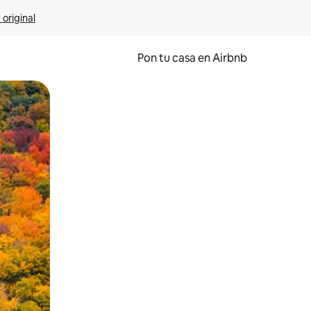
 original
Pon tu casa en Airbnb
o o desliza el dedo.