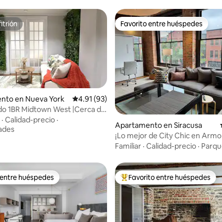
itrión
Favorito entre huéspedes
itrión
Favorito entre huéspedes
nto en Nueva York
Calificación promedio: 4.91 de 5, 93 reseñas
4.91 (93)
do 1BR Midtown West |Cerca de
 4.76 de 5, 66 reseñas
, Times Sq
·
Calidad-precio
·
Apartamento en Siracusa
ades
¡Lo mejor de City Chic en Armo
Square!
Familiar
·
Calidad-precio
·
Parqu
 entre huéspedes
Favorito entre huéspedes
 entre huéspedes
Favorito entre huéspedes prefe