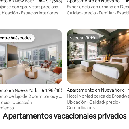
nto en New Paltz
Calificación promedio: 4.97 de 5, 643 reseñas
4.97 (643)
Apartamento en Nueva Yor
C
k
ajante con spa, vistas preciosas
Experiencia zen urbana en Dec
4.95 de 5, 100 reseñas
l pueblo
Street, piedra caliza
Ubicación
·
Espacios interiores
Calidad-precio
·
Familiar
·
Exact
 entre huéspedes
Superanfitrión
 entre huéspedes
Superanfitrión
Apartamento en Nueva York
nto en Nueva York
Calificación promedio: 4.98 de 5, 48 reseñas
4.98 (48)
Hotel NoMad cerca de Broadway
to de lujo de 2 dormitorios y 2
4.88 de 5, 302 reseñas
Quinta Avenida
ecoración de diseño y vistas
Ubicación
·
Calidad-precio
·
recio
·
Ubicación
·
Comodidades
amiento
Apartamentos vacacionales privados