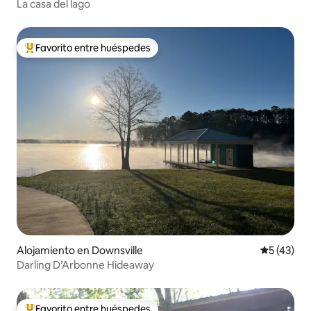
La casa del lago
Favorito entre huéspedes
Favorito entre huéspedes preferido
Alojamiento en Downsville
Calificaci
5 (43)
Darling D’Arbonne Hideaway
Favorito entre huéspedes