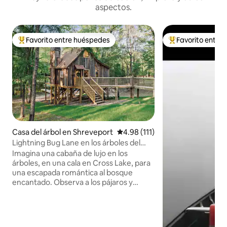
aspectos.
Favorito entre huéspedes
Favorito entre
Favorito entre huéspedes preferido
Favorito entre hu
Casa del árbol en Shreveport
Calificación promedio: 4.98 de 5
4.98 (111)
Lightning Bug Lane en los árboles del
lago
Imagina una cabaña de lujo en los
árboles, en una cala en Cross Lake, para
una escapada romántica al bosque
encantado. Observa a los pájaros y
ardillas en el porche trasero con café por
la mañana o cócteles por la noche.
Atrapa insectos relámpagos al
atardecer. Toma un kayak para cruzar el