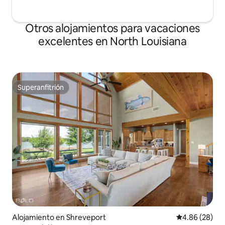
Otros alojamientos para vacaciones
excelentes en North Louisiana
Superanfitrión
Superanfitrión
Alojamiento en Shreveport
Calificación p
4.86 (28)