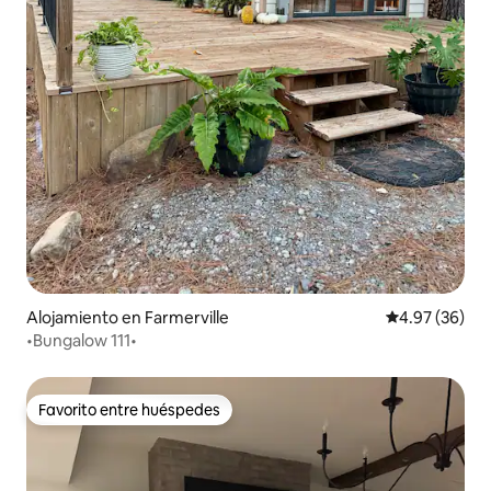
Alojamiento en Farmerville
Calificación p
4.97 (36)
•Bungalow 111•
Favorito entre huéspedes
Favorito entre huéspedes