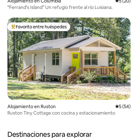
Alojamiento en Columbia
Calificaci
5 (20)
“Ferrand's Island” Un refugio frente al río Luisiana.
Favorito entre huéspedes
Favorito entre huéspedes preferido
Alojamiento en Ruston
Calificaci
5 (54)
Ruston Tiny Cottage con cocina y estacionamiento
Destinaciones para explorar