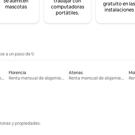
Se admiten
trabajar con
gratuito en la
mascotas
computadoras
instalaciones
portátiles.
os a un paso de ti
Florencia
Atenas
Mi
Renta mensual de alojamientos
Renta mensual de alojamientos
Renta mensual de alojamientos
zonas y propiedades.