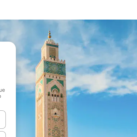
que
o
n las teclas de flecha hacia arriba y hacia abajo o explora con el tact