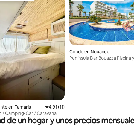
io: 5 de 5, 37 reseñas
Condo en Nouaceur
Península Dar Bouazza Piscina y
pasos
nte en Tamaris
Calificación promedio: 4.91 de 5, 11 reseñas
4.91 (11)
c / Camping-Car / Caravana
 de un hogar y unos precios mensuale