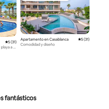
Apartamento en Casablanca
Calificación prome
5 (31)
Calificación promedio: 5 de 5, 31 reseñas
5 (31)
Comodidad y diseño
 playa a 2
s fantásticos