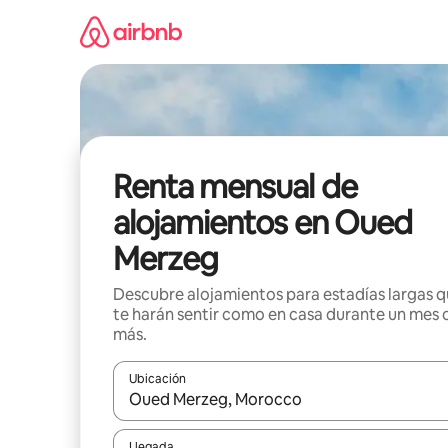
Omite
el
contenido
Renta mensual de
alojamientos en Oued
Merzeg
Descubre alojamientos para estadías largas 
te harán sentir como en casa durante un mes 
más.
Ubicación
Cuando los resultados estén disponibles, navega co
Llegada