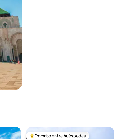
Favorito entre huéspedes
Favorito entre huéspedes preferido