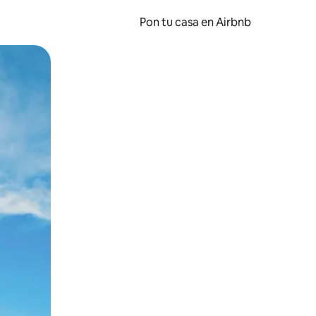
Pon tu casa en Airbnb
o o desliza el dedo.