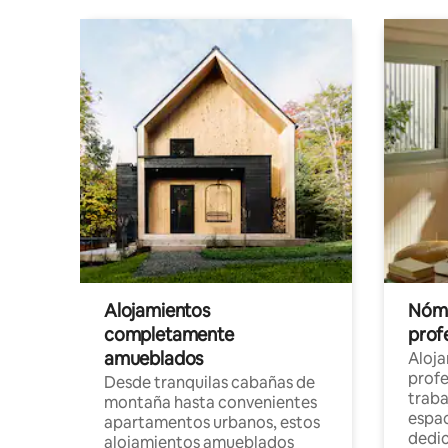
Alojamientos
Nóma
completamente
profe
amueblados
Aloj
profe
Desde tranquilas cabañas de
traba
montaña hasta convenientes
espac
apartamentos urbanos, estos
dedi
alojamientos amueblados