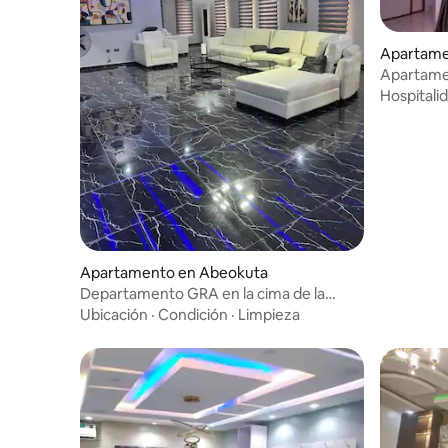
Apartame
Apartamen
una zona 
Hospitali
Apartamento en Abeokuta
Departamento GRA en la cima de la
colina de Abeokuta con vista
Ubicación
·
Condición
·
Limpieza