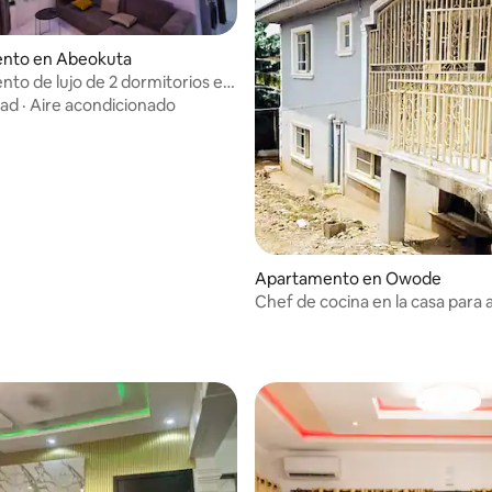
nto en Abeokuta
to de lujo de 2 dormitorios en
tranquila
dad
·
Aire acondicionado
Apartamento en Owode
Chef de cocina en la casa para 
los huéspedes.