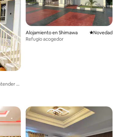
Alojamiento en Shimawa
Lugar para hospedars
Novedad
Refugio acogedor
atender a