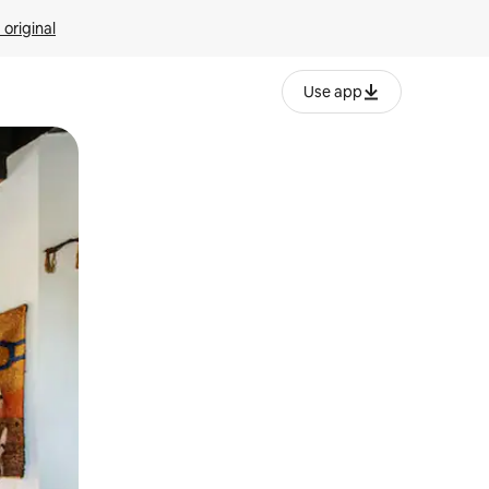
 original
Use app
o o desliza el dedo.