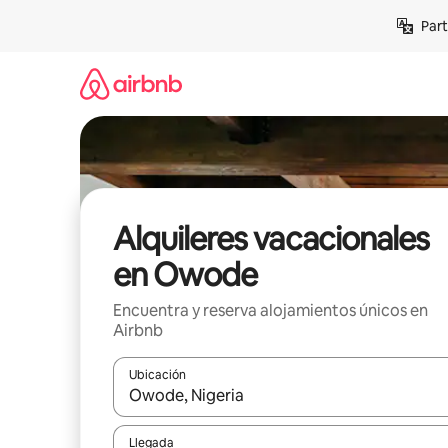
Omite
Part
el
contenido
Alquileres vacacionales
en Owode
Encuentra y reserva alojamientos únicos en
Airbnb
Ubicación
Cuando los resultados estén disponibles, navega co
Llegada