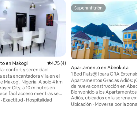
Superanfitrión
Superanfitrión
to en Makogi
Calificación promedio: 4.75 de 5, 4 reseñas
4.75 (4)
Apartamento en Abeokuta
la: confort y serenidad
 4.89 de 5, 19 reseñas
1 Bed Flats@ Ibara GRA Extensi
 esta encantadora villa en el
Apartamentos Gracias Adiós: ¡
e Makogi, Nigeria. A solo 4 km
de nueva construcción en Abe
ayer City, a 10 minutos en
Bienvenido a los Apartamentos
ece fácil acceso mientras se
Adiós, ubicados en la serena e
a paz de la vida del pueblo. A
·
Exactitud
·
Hospitalidad
de Ibara GRA. Nuestro complej
Ubicación
·
Moverse por la zon
 aeropuerto internacional M.M.
pisos de nueva construcción o
 de 3 dormitorios, que incluye un
amplios apartamentos de 1 dorm
dormitorio principal, es
salón, cuidadosamente diseñad
para aquellos que buscan
ofrecer comodidad y convenien
 y serenidad. Amiata Villa
Mantente entretenido con inte
comodidades modernas con