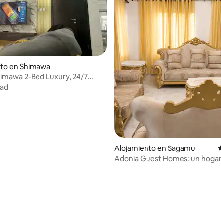
nto en Shimawa
himawa 2-Bed Luxury, 24/7
ifi
dad
Alojamiento en Sagamu
Adonia Guest Homes: un hogar 
casa