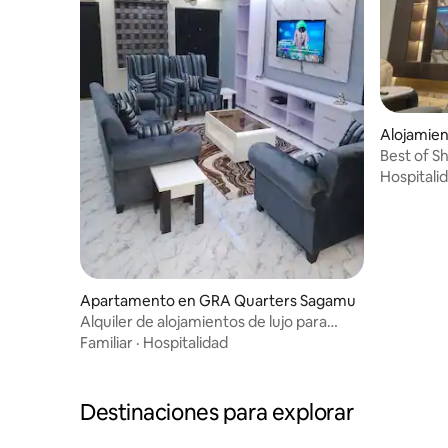
Alojamie
Best of S
Electric/W
Hospitali
Apartamento en GRA Quarters Sagamu
Alquiler de alojamientos de lujo para
estancias cortas en Sagamu
Familiar
·
Hospitalidad
Destinaciones para explorar