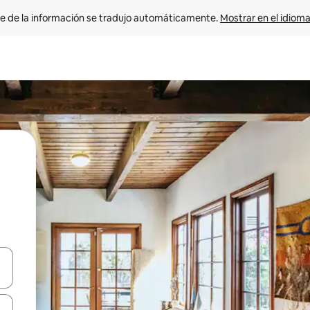
e de la información se tradujo automáticamente. 
Mostrar en el idioma
n las teclas de flecha hacia arriba y hacia abajo o explora con el tact