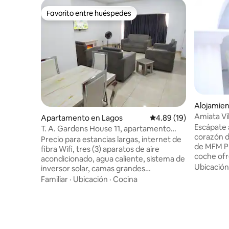
Favorito entre huéspedes
Favorito entre huéspedes
Alojamien
Amiata Vil
Apartamento en Lagos
Calificación promedio:
4.89 (19)
Escápate a
T. A. Gardens House 11, apartamento
corazón d
entero de 3 dormitorios
Precio para estancias largas, internet de
de MFM Pr
fibra Wifi, tres (3) aparatos de aire
coche ofr
acondicionado, agua caliente, sistema de
mantiene l
Ubicación
inversor solar, camas grandes
30 km del
aseguradas, patio trasero privado,
Familiar
·
Ubicación
·
Cocina
Esta villa
estacionamiento privado, cocina
espacioso 
espaciosa, parque infantil, TV inteligente,
perfecta 
árboles/madera para recoger aire fresco
comodidad
y más. Relájate con toda la familia en este
combina 
lugar tranquilo. Espacio de