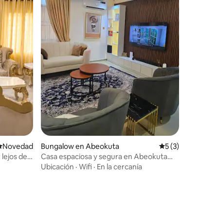
Lugar para hospedarse
Novedad
Bungalow en Abeokuta
Calificación prom
5 (3)
lejos de
Casa espaciosa y segura en Abeokuta
con wifi gratuito
Ubicación
·
Wifi
·
En la cercanía