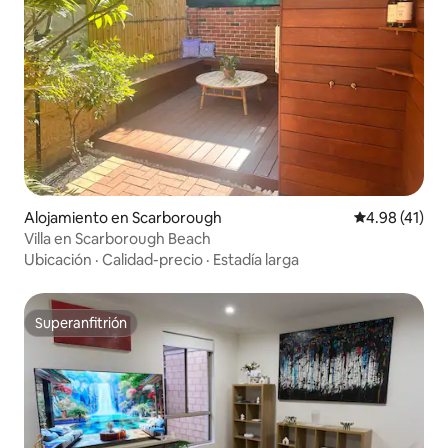
Alojamiento en Scarborough
Calificación 
4.98 (41)
Villa en Scarborough Beach
Ubicación
·
Calidad-precio
·
Estadía larga
Superanfitrión
Superanfitrión