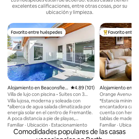
excelentes calificaciones, entre otras cosas, por su
ubicación y limpieza.
Favorito entre huéspedes
Favorito entre
Favorito entre huéspedes
Favorito entre hu
Alojamiento en Beaconsfiel
Calificación promedio: 4.89 de 5
4.89 (101)
Alojamiento en Pe
d
Villa de lujo con piscina • Suites con 3
Orange Avenue. Ca
camas tamaño king • A poca distancia a
aparcamiento.
Villa lujosa, moderna y soleada con
*Estancia mínima 
pie de la ciudad
*alberca de agua salada climatizada por
encantadora casa
energía solar en el centro de Fremantle.
cuenta con hermos
A poca distancia a pie de playas,
tablas de madera en
restaurantes, hoteles/bares y del centro
vistos y una chim
Familiar
·
Ubicación
·
Estacionamiento
Familiar
·
Ubicació
de la ciudad 3 habitaciones con cama
Comodidades populares de las casas
sientas cómodo jun
tamaño king, baño propio y ropa de
de una copa de vin