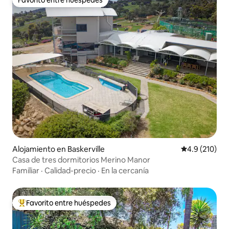
Favorito entre huéspedes
Favorito entre huéspedes
Alojamiento en Baskerville
Calificación 
4.9 (210)
Casa de tres dormitorios Merino Manor
Familiar
·
Calidad-precio
·
En la cercanía
Favorito entre huéspedes
Favorito entre huéspedes preferido