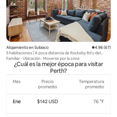
Alojamiento en Subiaco
Calificación p
4.96 (67)
5 habitaciones | A poca distancia de Rockeby Rd y del
hospital | Juguetes para niños
Familiar
·
Ubicación
·
Moverse por la zona
¿Cuál es la mejor época para visitar
Perth?
Mes
Precio
Temperatura
promedio
promedio
Ene
$142 USD
76 °F