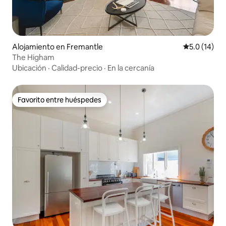
Alojamiento en Fremantle
Calificación
5.0 (14)
The Higham
Ubicación
·
Calidad-precio
·
En la cercanía
Favorito entre huéspedes
Favorito entre huéspedes