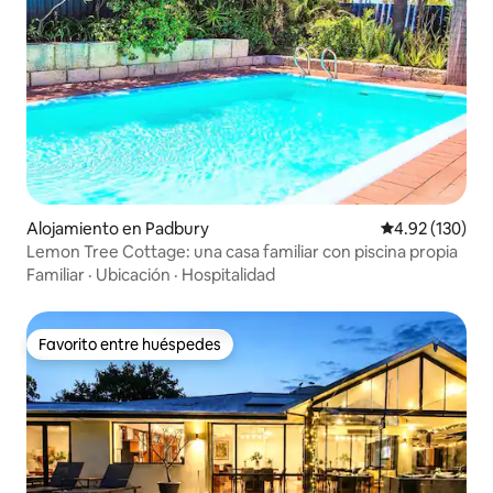
Alojamiento en Padbury
Calificación p
4.92 (130)
Lemon Tree Cottage: una casa familiar con piscina propia
Familiar
·
Ubicación
·
Hospitalidad
Favorito entre huéspedes
Favorito entre huéspedes