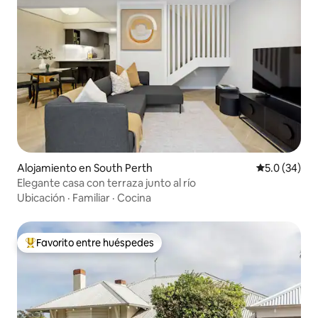
Alojamiento en South Perth
Calificación
5.0 (34)
Elegante casa con terraza junto al río
Ubicación
·
Familiar
·
Cocina
Favorito entre huéspedes
Favorito entre huéspedes preferido