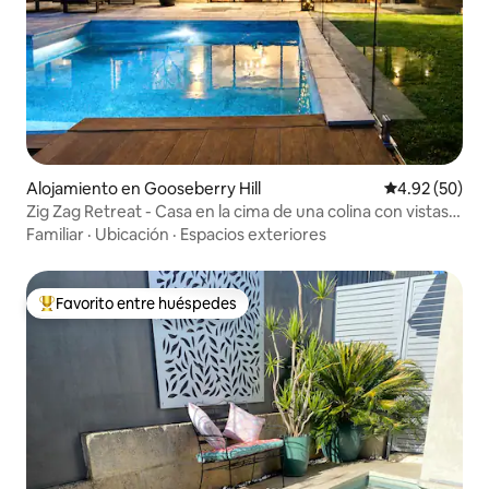
Alojamiento en Gooseberry Hill
Calificación p
4.92 (50)
Zig Zag Retreat - Casa en la cima de una colina con vistas
impresionantes
Familiar
·
Ubicación
·
Espacios exteriores
Favorito entre huéspedes
Favorito entre huéspedes preferido