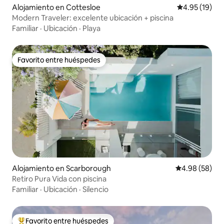
Alojamiento en Cottesloe
Calificación 
4.95 (19)
Modern Traveler: excelente ubicación + piscina
Familiar
·
Ubicación
·
Playa
Favorito entre huéspedes
Favorito entre huéspedes
Alojamiento en Scarborough
Calificación p
4.98 (58)
Retiro Pura Vida con piscina
Familiar
·
Ubicación
·
Silencio
Favorito entre huéspedes