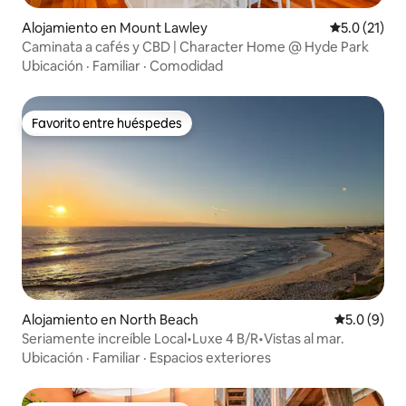
Alojamiento en Mount Lawley
Calificación
5.0 (21)
Caminata a cafés y CBD | Character Home @ Hyde Park
Ubicación
·
Familiar
·
Comodidad
Favorito entre huéspedes
Favorito entre huéspedes
Alojamiento en North Beach
Calificació
5.0 (9)
Seriamente increíble Local•Luxe 4 B/R•Vistas al mar.
Ubicación
·
Familiar
·
Espacios exteriores