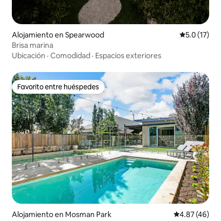
Alojamiento en Spearwood
Calificación
5.0 (17)
Brisa marina
Ubicación
·
Comodidad
·
Espacios exteriores
Favorito entre huéspedes
Favorito entre huéspedes
Alojamiento en Mosman Park
Calificación 
4.87 (46)