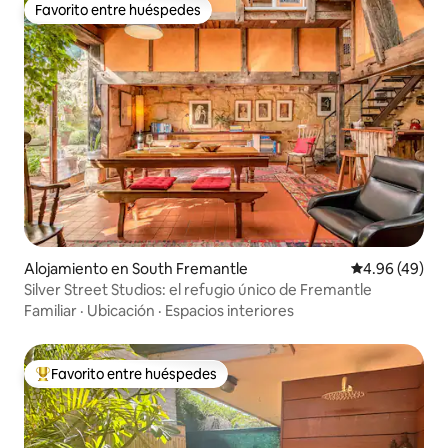
Favorito entre huéspedes
Favorito entre huéspedes
Alojamiento en South Fremantle
Calificación p
4.96 (49)
Silver Street Studios: el refugio único de Fremantle
Familiar
·
Ubicación
·
Espacios interiores
Favorito entre huéspedes
Favorito entre huéspedes preferido