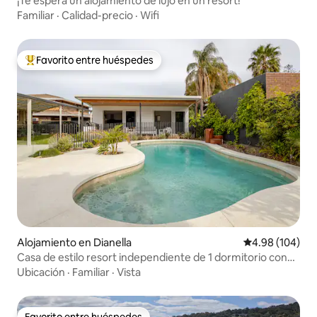
¡Te espera un alojamiento de lujo en un resort!
Familiar
·
Calidad-precio
·
Wifi
Favorito entre huéspedes
Favorito entre huéspedes preferido
Alojamiento en Dianella
Calificación pr
4.98 (104)
Casa de estilo resort independiente de 1 dormitorio con
piscina
Ubicación
·
Familiar
·
Vista