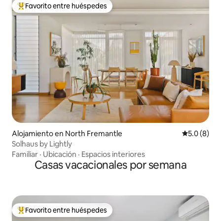
Favorito entre huéspedes
Favorito entre huéspedes preferido
Alojamiento en North Fremantle
Calificació
5.0 (8)
Solhaus by Lightly
Familiar
·
Ubicación
·
Espacios interiores
Casas vacacionales por semana
Favorito entre huéspedes
Favorito entre huéspedes preferido