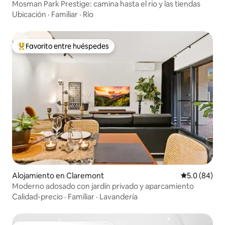
Mosman Park Prestige: camina hasta el río y las tiendas
Ubicación
·
Familiar
·
Río
Favorito entre huéspedes
Favorito entre huéspedes preferido
Alojamiento en Claremont
Calificación
5.0 (84)
Moderno adosado con jardín privado y aparcamiento
Calidad-precio
·
Familiar
·
Lavandería