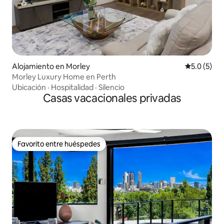
Alojamiento en Morley
Calificació
5.0 (5)
Morley Luxury Home en Perth
Ubicación
·
Hospitalidad
·
Silencio
Casas vacacionales privadas
Favorito entre huéspedes
Favorito entre huéspedes