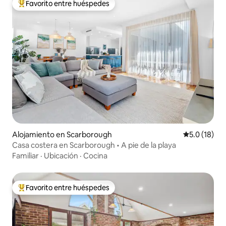
Favorito entre huéspedes
Favorito entre huéspedes preferido
Alojamiento en Scarborough
Calificación
5.0 (18)
Casa costera en Scarborough • A pie de la playa
Familiar
·
Ubicación
·
Cocina
Favorito entre huéspedes
Favorito entre huéspedes preferido