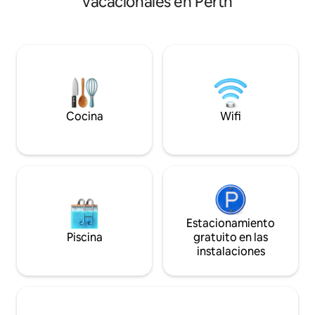
vacacionales en Perth
cama de algodón de calidad Wifi de
zona tranquila, ce
banda ancha de alta velocidad Acceso
afueras del distrit
digital de llegada autónoma
cerca de cafetería
Estacionamiento privado para
mucho más. La propiedad cuenta con
automóviles + estacionamiento gratuito
estacionamiento en
en la calle Aire acondicionado por
también está en la
conductos + ventiladores de techo,
gratuito del autob
ventanas de doble cristal Smart TV, sofá
junto con las cafet
de piel, Llave de agua filtrada Lavavajillas
circundantes, se 
Cocina
Wifi
Lavadora/secadora * En invierno y en los
distancia a pie.
días nublados, la temperatura del agua
es más fría.
Estacionamiento
Piscina
gratuito en las
instalaciones