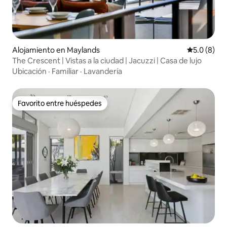
Alojamiento en Maylands
Calificació
5.0 (8)
The Crescent | Vistas a la ciudad | Jacuzzi | Casa de lujo
Ubicación
·
Familiar
·
Lavandería
Favorito entre huéspedes
Favorito entre huéspedes