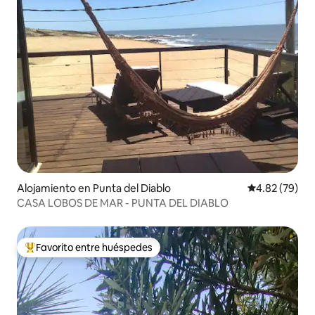
Alojamiento en Punta del Diablo
Calificación p
4.82 (79)
CASA LOBOS DE MAR - PUNTA DEL DIABLO
Favorito entre huéspedes
Favorito entre huéspedes preferido