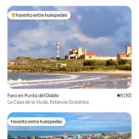
Favorito entre huéspedes
Favorito entre huéspedes preferido
Faro en Punta del Diablo
Calificaci
5 (10)
La Casa de la Viuda, Estancia Oceánica
Favorito entre huéspedes
Favorito entre huéspedes