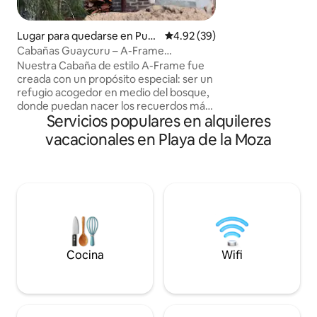
integrado. Una ki
además un hermos
bañera. Tiene WIFI, TV , Caja de
Lugar para quedarse en Punt
Calificación promedio: 4.92 de 
4.92 (39)
Seguridad, Aire Ac
a del Diablo
Cabañas Guaycuru – A-Frame
estufa a leña 🔥. 
romântica no bosque
Nuestra Cabaña de estilo A-Frame fue
estamos con Desa
creada con un propósito especial: ser un
incluido y leña de 
refugio acogedor en medio del bosque,
donde puedan nacer los recuerdos más
Servicios populares en alquileres
bellos Entre una naturaleza salvaje y una
playa paradisíaca, la cabaña de madera y
vacacionales en Playa de la Moza
vidrio inspira calma, admiración y
conexión Tu refugio de paz, tu hogar
lejos de casa, un lugar para vivir
momentos únicos que permanecerán
contigo para siempre. Disfruta cada
instante: la naturaleza que la rodea, los
detalles de la cabaña y el silencio que
cura
Cocina
Wifi