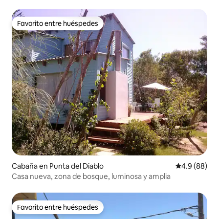
Favorito entre huéspedes
Favorito entre huéspedes
Cabaña en Punta del Diablo
Calificación 
4.9 (88)
Casa nueva, zona de bosque, luminosa y amplia
Favorito entre huéspedes
Favorito entre huéspedes