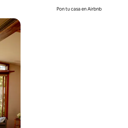
Pon tu casa en Airbnb
o o desliza el dedo.