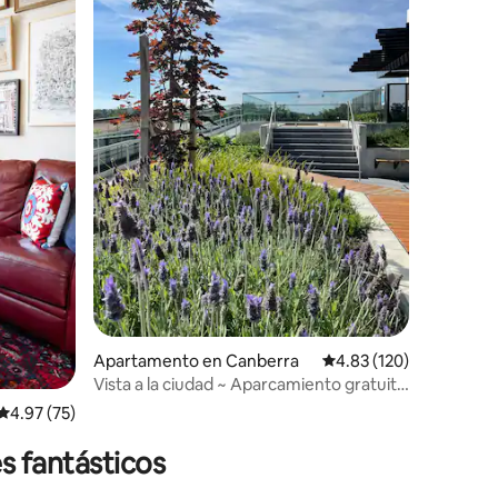
Apartamento en Canberra
Calificación promedio: 
4.83 (120)
Vista a la ciudad ~ Aparcamiento gratuito
~ Piscina en la azotea ~ Tranquilo
Calificación promedio: 4.97 de 5, 75 reseñas
4.97 (75)
s fantásticos