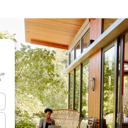
que
o
n las teclas de flecha hacia arriba y hacia abajo o explora con el tact