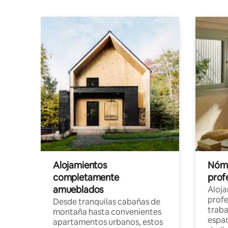
Alojamientos
Nóma
completamente
profe
amueblados
Aloj
profe
Desde tranquilas cabañas de
traba
montaña hasta convenientes
espac
apartamentos urbanos, estos