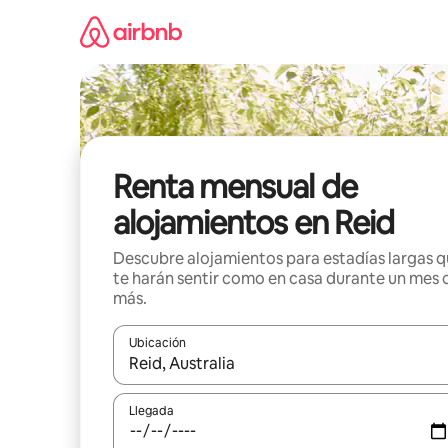
Omite
el
contenido
Renta mensual de
alojamientos en Reid
Descubre alojamientos para estadías largas 
te harán sentir como en casa durante un mes 
más.
Ubicación
Cuando los resultados estén disponibles, navega co
Llegada