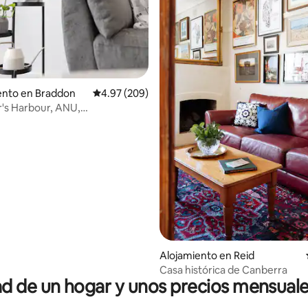
nto en Braddon
Calificación promedio: 4.97 de 5, 209 reseñas
4.97 (209)
's Harbour, ANU,
to, wifi, Netflix
 4.89 de 5, 19 reseñas
Alojamiento en Reid
Casa histórica de Canberra
 de un hogar y unos precios mensuale