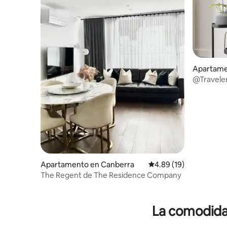
Apartame
@Traveler
aparcamien
Apartamento en Canberra
Calificación promedio:
4.89 (19)
The Regent de The Residence Company
La comodidad