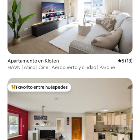
Apartamento en Kloten
Calificaci
5 (13)
HAVN | Ático | Cine | Aeropuerto y ciudad | Parque
Favorito entre huéspedes
Favorito entre huéspedes preferido