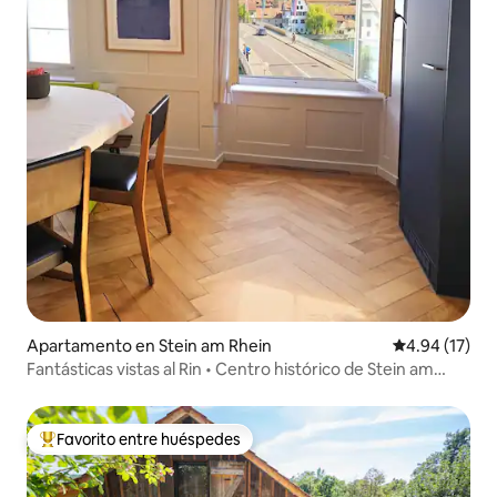
Apartamento en Stein am Rhein
Calificación 
4.94 (17)
Fantásticas vistas al Rin • Centro histórico de Stein am
Rhein
Favorito entre huéspedes
Favorito entre huéspedes preferido