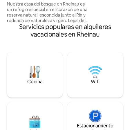
Nuestra casa del bosque en Rheinau es
como juegos en int
un refugio especial en el corazón de una
para toda la familia. *Precio espec
reserva natural, escondida junto al Rin y
debido a las obras 
rodeada de naturaleza virgen. Lejos del
(consulte la infor
Servicios populares en alquileres
ajetreo de la vida cotidiana, los
huéspedes pueden disfrutar de la paz y
vacacionales en Rheinau
la tranquilidad, el sonido del canto de los
pájaros y un ambiente único junto al
agua. El Waldhaus ofrece un descanso
consciente de la vida moderna y te invita
a relajarte, disfrutar de la naturaleza y
recargar las pilas. Perfecto para quienes
buscan sencillez, tranquilidad y
momentos auténticos en la naturaleza.
Cocina
Wifi
Estacionamiento