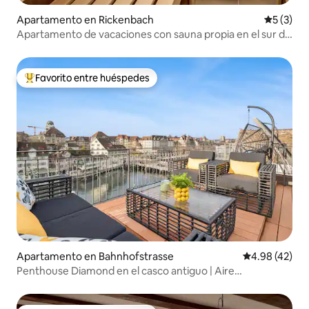
Apartamento en Rickenbach
Calificac
5 (3)
Apartamento de vacaciones con sauna propia en el sur de
la Selva Negra
Favorito entre huéspedes
Favorito entre huéspedes preferido
Apartamento en Bahnhofstrasse
Calificación 
4.98 (42)
Penthouse Diamond en el casco antiguo | Aire
acondicionado | Terraza privada en la azotea