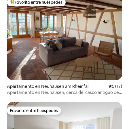
Favorito entre huéspedes
Favorito entre huéspedes preferido
Apartamento en Neuhausen am Rheinfall
Calificaci
5 (17)
Apartamento en Neuhausen, cerca del casco antiguo de
Schaffhausen
Favorito entre huéspedes
Favorito entre huéspedes