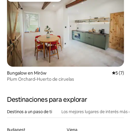
Favorito entre huéspedes
Bungalow en Mirów
Calificac
5 (7)
Plum Orchard-Huerto de ciruelas
Destinaciones para explorar
Destinos a un paso de ti
Los mejores lugares de interés más 
Budapest
Viena