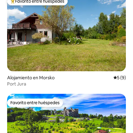
Favorito entre huéspedes
Favorito entre huéspedes preferido
Alojamiento en Morsko
Calificac
5 (9)
Port Jura
Favorito entre huéspedes
Favorito entre huéspedes