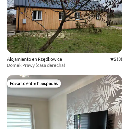
Alojamiento en Rzędkowice
Calificac
5 (3)
Domek Prawy (casa derecha)
Favorito entre huéspedes
Favorito entre huéspedes