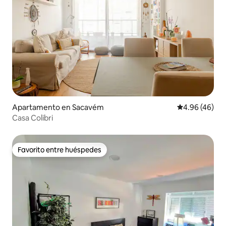
Apartamento en Sacavém
Calificación p
4.96 (46)
Casa Colibri
Favorito entre huéspedes
Favorito entre huéspedes