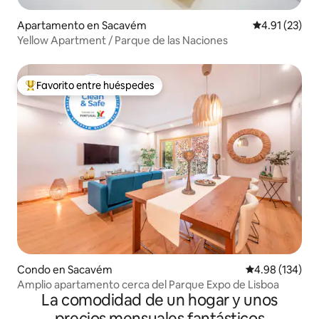
Apartamento en Sacavém
Calificación 
4.91 (23)
Yellow Apartment / Parque de las Naciones
Favorito entre huéspedes
Favorito entre huéspedes preferido
Condo en Sacavém
Calificación pr
4.98 (134)
Amplio apartamento cerca del Parque Expo de Lisboa
La comodidad de un hogar y unos
precios mensuales fantásticos