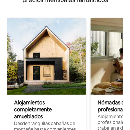
Alojamientos
Nómadas digit
completamente
profesionales 
amueblados
Alojamientos 
profesionales 
Desde tranquilas cabañas de
trabajan a dist
montaña hasta convenientes