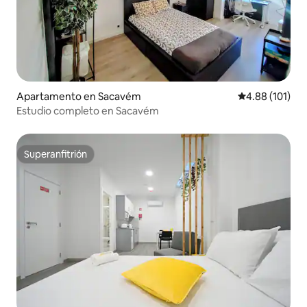
Apartamento en Sacavém
Calificación p
4.88 (101)
Estudio completo en Sacavém
Superanfitrión
Superanfitrión