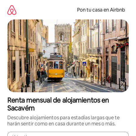
Omite
el
Pon tu casa en Airbnb
contenido
Renta mensual de alojamientos en
Sacavém
Descubre alojamientos para estadías largas que te
harán sentir como en casa durante un mes o más.