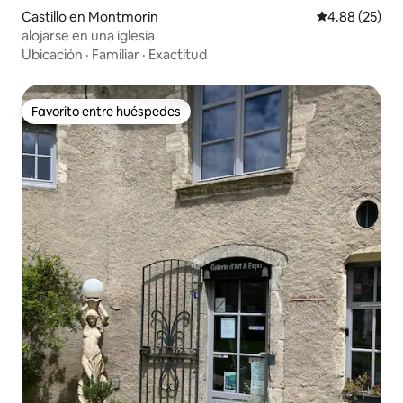
Castillo en Montmorin
Calificación p
4.88 (25)
alojarse en una iglesia
Ubicación
·
Familiar
·
Exactitud
Favorito entre huéspedes
Favorito entre huéspedes