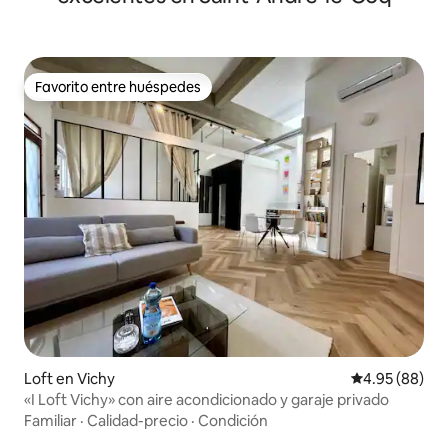
Favorito entre huéspedes
Favorito entre huéspedes
Loft en Vichy
Calificación p
4.95 (88)
«I Loft Vichy» con aire acondicionado y garaje privado
Familiar
·
Calidad-precio
·
Condición