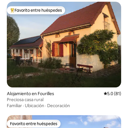
Favorito entre huéspedes
Favorito entre huéspedes preferido
Alojamiento en Fourilles
Calificación
5.0 (81)
Preciosa casa rural
Familiar
·
Ubicación
·
Decoración
Favorito entre huéspedes
Favorito entre huéspedes