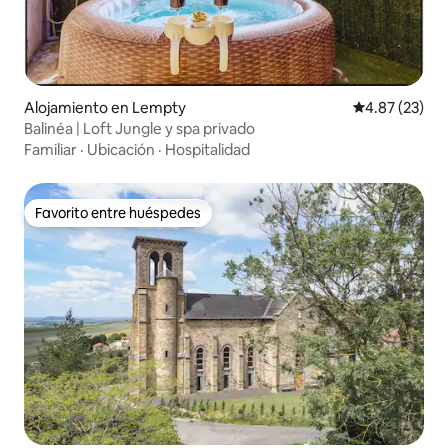
Alojamiento en Lempty
Calificación 
4.87 (23)
Balinéa | Loft Jungle y spa privado
Familiar
·
Ubicación
·
Hospitalidad
Favorito entre huéspedes
Favorito entre huéspedes