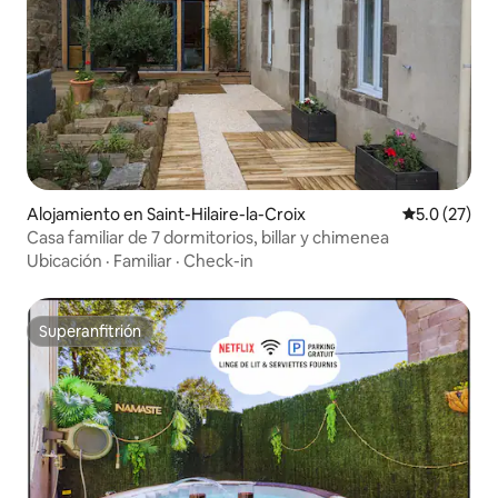
Alojamiento en Saint-Hilaire-la-Croix
Calificación
5.0 (27)
Casa familiar de 7 dormitorios, billar y chimenea
Ubicación
·
Familiar
·
Check-in
Superanfitrión
Superanfitrión