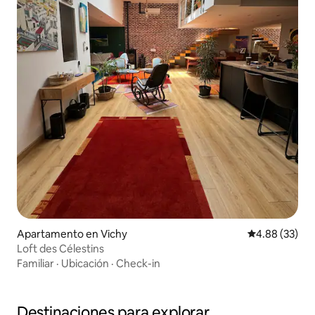
Apartamento en Vichy
Calificación p
4.88 (33)
Loft des Célestins
Familiar
·
Ubicación
·
Check-in
Destinaciones para explorar