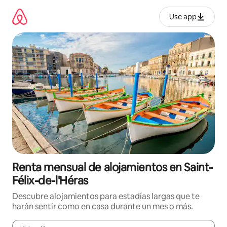
Omite
el
Use app
contenido
Renta mensual de alojamientos en Saint-
Félix-de-l'Héras
Descubre alojamientos para estadías largas que te
harán sentir como en casa durante un mes o más.