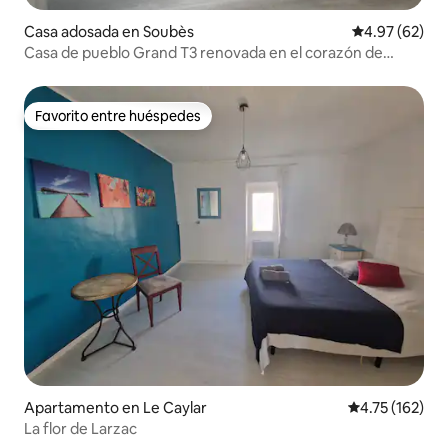
Casa adosada en Soubès
Calificación p
4.97 (62)
Casa de pueblo Grand T3 renovada en el corazón de
Hérault
Favorito entre huéspedes
Favorito entre huéspedes
Apartamento en Le Caylar
Calificación p
4.75 (162)
La flor de Larzac