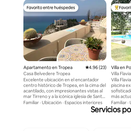
Favorito entre huéspedes
Favor
Favorito entre huéspedes
Favorito
Apartamento en Tropea
Calificación promedio:
4.96 (23)
Villa en P
Casa Belvedere Tropea
Villa Flavia
Excelente ubicación en el encantador
Villa Flav
centro histórico de Tropea, en la cima del
piscina e
acantilado, con impresionantes vistas al
sofistica
mar Tirreno y a la icónica iglesia de Santa
más actua
Maria dell'Isola y las playas de Tropea, así
con mucha
Familiar
·
Ubicación
·
Espacios interiores
Familiar
·
como a las islas Eolias. El apartamento fue
Servicios p
perfecto p
reformado recientemente y se
entorno t
encuentra en un antiguo monasterio del
algunas pl
siglo XVI. Cuenta con 3 terrazas, 3
Tirreno, L
dormitorios, 2 baños y una cocina
Chianalea 