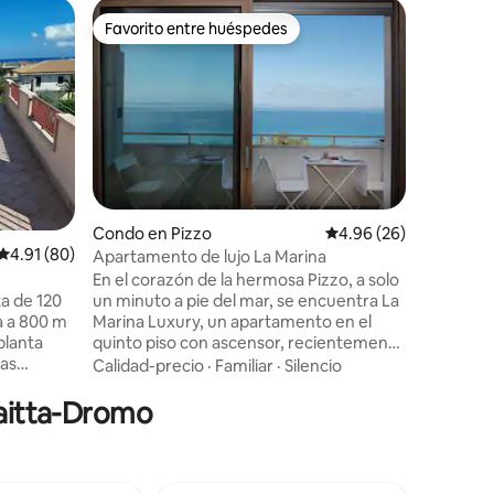
Alojamie
Favorito entre huéspedes
Favor
rido
Favorito entre huéspedes
Favorit
Casa rura
En el fab
calabrés,
punto pri
Lócride. 
aproxima
Familiar
·
enorme t
desde la 
vistas al
con tumb
Condo en Pizzo
Calificación promedio:
4.96 (26)
Calificación promedio: 4.91 de 5, 80 reseñas
4.91 (80)
desee pas
Apartamento de lujo La Marina
disfrutan
En el corazón de la hermosa Pizzo, a solo
se alquil
a de 120
un minuto a pie del mar, se encuentra La
está abie
a a 800 m
Marina Luxury, un apartamento en el
080036)
planta
quinto piso con ascensor, recientemente
zas
renovado y amueblado con gusto y
Calidad-precio
·
Familiar
·
Silencio
 cama,
elegancia. El apartamento cuenta con
Saitta-Dromo
ocina
tres dormitorios luminosos y espaciosos,
orio con
todos con una maravillosa vista al mar. La
dividual,
zona de estar incluye un acogedor salón,
vadora.
una cocina totalmente equipada y un
mar y a la
gran balcón panorámico, el lugar