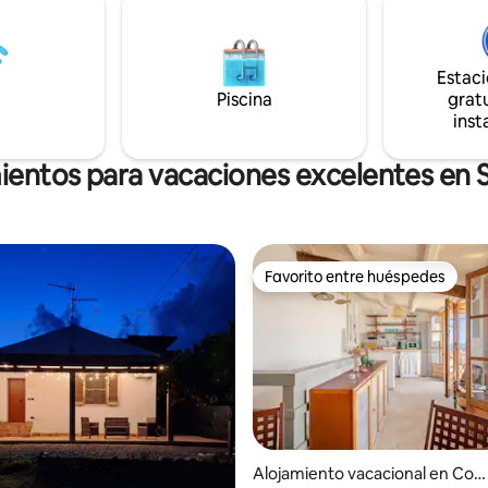
enos de 50 km de distancia, así
montaña equipada con sofás, so
osta jónica. También está cerca
mecedora y barbacoa. Aparta
ropuertos de Lamezia Terme y
equipado con aire acondiciona
Estac
labria.
posibilidad de aparcamiento gra
Piscina
gratu
inst
ientos para vacaciones excelentes en
Favorito entre huéspedes
Favorito entre huéspedes
Alojamiento vacacional en Con