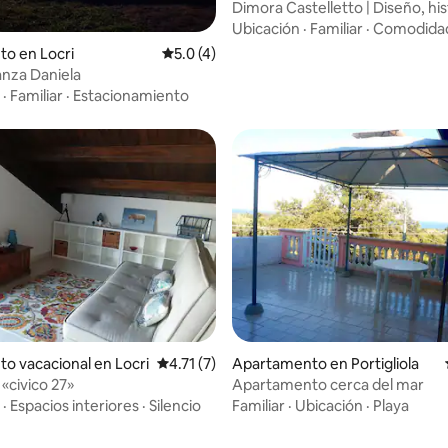
ojanni
Dimora Castelletto | Diseño, his
: 5.0 de 5, 20 reseñas
terrazas
Ubicación
·
Familiar
·
Comodida
to en Locri
Calificación promedio: 5.0 de 5, 4 reseñas
5.0 (4)
nza Daniela
·
Familiar
·
Estacionamiento
: 5.0 de 5, 12 reseñas
Apartamento en Portigliola
to vacacional en Locri
Calificación promedio: 4.71 de 5, 7 reseñas
4.71 (7)
Apartamento cerca del mar
 «civico 27»
Familiar
·
Ubicación
·
Playa
·
Espacios interiores
·
Silencio