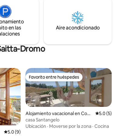
mbrilla,
perfecto para disfrutar del desayuno, el
mento
almuerzo, la cena, relajarse o admirar la
do y
puesta de sol.
ionamiento
tuito.
ito en las
Aire acondicionado
alaciones
 Saitta-Dromo
Favorito entre huéspedes
Favorito entre huéspedes
Alojamiento vacacional en Cond
Calificación promed
5.0 (5)
ojanni
casa Santangelo
Ubicación
·
Moverse por la zona
·
Cocina
d
Calificación promedio: 5.0 de 5, 9 reseñas
5.0 (9)