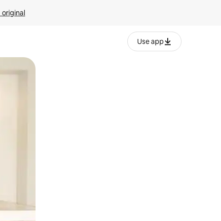
 original
Use app
o o desliza el dedo.