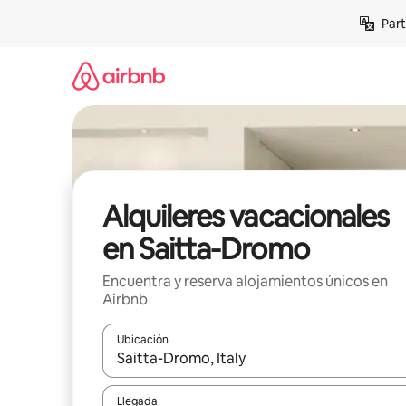
Omite
Part
el
contenido
Alquileres vacacionales
en Saitta-Dromo
Encuentra y reserva alojamientos únicos en
Airbnb
Ubicación
Cuando los resultados estén disponibles, navega co
Llegada