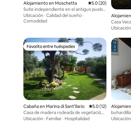
Alojamiento en Moschetta
Calificación promedio
5.0 (20)
Suite independiente en el antiguo pueblo
del 600
Ubicación
·
Calidad del sueño
·
Alojamien
Comodidad
Casa Vaca
Ubicación
Favorito entre huéspedes
Favorito entre huéspedes
Cabaña en Marina di Sant'Ilario
Calificación promedio
5.0 (12)
Alojamien
Casa de madera rodeada de vegetación
buhardilla
a 2 pasos del mar
Ubicación
·
Familiar
·
Hospitalidad
Ubicación