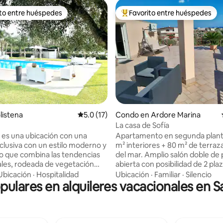
ito entre huéspedes
Favorito entre huéspedes
 entre huéspedes preferido
Favorito entre huéspedes prefe
 4.96 de 5, 23 reseñas
olistena
Calificación promedio: 5.0 de 5, 17 reseñas
5.0 (17)
Condo en Ardore Marina
La casa de Sofía
ia es una ubicación con una
Apartamento en segunda plant
xclusiva con un estilo moderno y
m² interiores + 80 m² de terraz
do que combina las tendencias
del mar. Amplio salón doble de 
les, rodeada de vegetación
abierta con posibilidad de 2 pla
s flores animadas, un lugar
adicionales en un cómodo sofá
Ubicación
·
Hospitalidad
Ubicación
·
Familiar
·
Silencio
opulares en alquileres vacacionales en 
ara relajarse y disfrutar del
zona de estudio y ping-pong, c
ranquilo. Está muy cerca de
comedor con horno, un dormit
ayas increíbles en la costa del
cuna y armario, un dormitorio in
a Tonnara di Palmi, Bagnara,
un baño con bañera/ducha y la
y Scilla, Tropea, Ricadi, Capo V.
Espléndida terraza con vistas al 