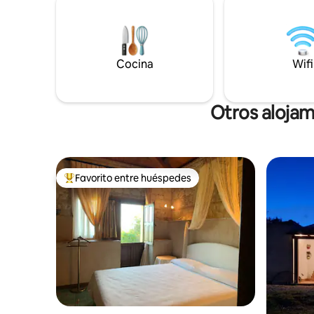
moderna totalmente equipada y zona de
están a m
comedor. La terraza de la azotea cuenta
como la c
con ducha al aire libre con hermosos
de los ae
azulejos, barbacoa y zona de estar.
Reggio Ca
Cocina
Wifi
Otros alojam
Favorito entre huéspedes
Favorito entre huéspedes preferido