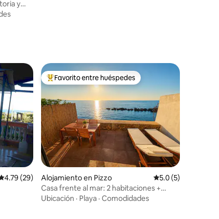
toria y
des
Favorito entre huéspedes
Favorito entre huéspedes preferido
Calificación promedio: 4.79 de 5, 29 reseñas
4.79 (29)
Alojamiento en Pizzo
Calificación promed
5.0 (5)
Casa frente al mar: 2 habitaciones +
acceso a la playa
Ubicación
·
Playa
·
Comodidades