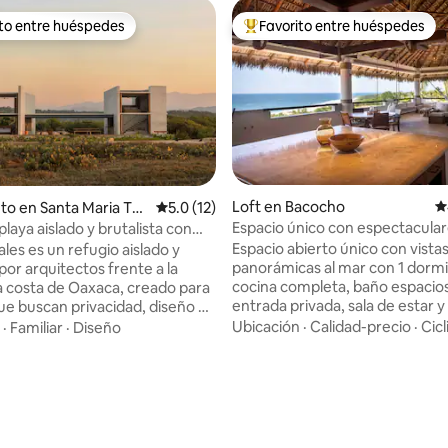
ito entre huéspedes
Favorito entre huéspedes
 entre huéspedes preferido
Favorito entre huéspedes prefe
Loft en Bacocho
C
to en Santa Maria To
Calificación promedio: 5.0 de 5, 12 reseñas
5.0 (12)
Espacio único con espectacular
playa aislado y brutalista con
al mar.
inita
Espacio abierto único con vista
les es un refugio aislado y
panorámicas al mar con 1 dormi
por arquitectos frente a la
cocina completa, baño espacio
la costa de Oaxaca, creado para
entrada privada, sala de estar 
que buscan privacidad, diseño y
wifi, cable. Ubicado en el popula
con la naturaleza. Con una
Ubicación
·
Calidad-precio
·
Cic
·
Familiar
·
Diseño
de Bacocho, a pocos minutos e
 arquitectura brutalista y
del aeropuerto, a 8 minutos a pi
 la casa ofrece un minimalismo
playa de Bacocho, a 15 minutos a
una vida interior y exterior
calle Rinconada, donde se enc
con vistas al mar y una piscina
tiendas y restaurantes, a 15 min
en un santuario
de la bahía de Carrizalillo. Calle 
ión de tortugas, este refugio
4.97 de 5, 196 reseñas