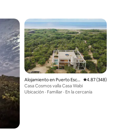
Alojamiento en Puerto Esco
Calificación promedio: 
4.87 (348)
ndido
Casa Cosmos valla Casa Wabi
Ubicación
·
Familiar
·
En la cercanía