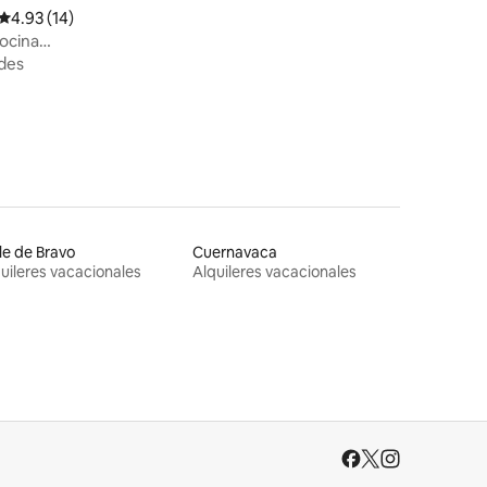
Calificación promedio: 4.93 de 5, 14 reseñas
4.93 (14)
ocina
des
le de Bravo
Cuernavaca
uileres vacacionales
Alquileres vacacionales