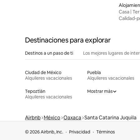
Alojamien
Casa | Ter
playa
Calidad-p
Destinaciones para explorar
Destinos a un paso de ti
Los mejores lugares de int
Ciudad de México
Puebla
Alquileres vacacionales
Alquileres vacacionales
Tepoztlán
Mostrar más
Alquileres vacacionales
Airbnb
México
Oaxaca
Santa Catarina Juquila
© 2026 Airbnb, Inc.
Privacidad
Términos