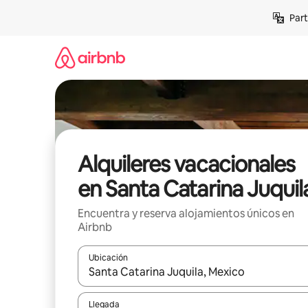
Omite
Part
el
contenido
Alquileres vacacionales
en Santa Catarina Juquil
Encuentra y reserva alojamientos únicos en
Airbnb
Ubicación
Cuando los resultados estén disponibles, navega co
Llegada