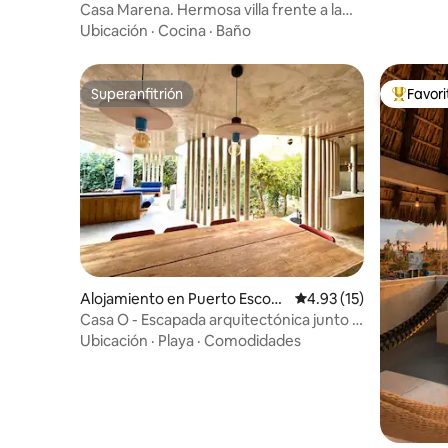
do
Casa Marena. Hermosa villa frente a la
playa.
Ubicación
·
Cocina
·
Baño
Superanfitrión
Favor
Superanfitrión
Favorito
Alojamiento en Puerto Escon
Calificación promedio:
4.93 (15)
dido
Casa O - Escapada arquitectónica junto al
mar
Ubicación
·
Playa
·
Comodidades