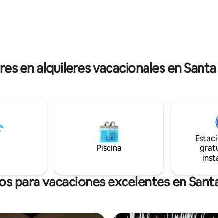
con piscina al lado (incluida) y s
lógico y autosuficiente de 2,5
hotel. Ideal para una escapada
os tiene capacidad para 5
romántica.
, con 2 suites principales, cada
año privado y terraza privada.
res en alquileres vacacionales en Santa
Estac
Piscina
gratu
inst
os para vacaciones excelentes en Santa