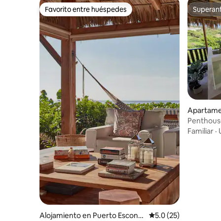
Favorito entre huéspedes
Superanf
Favorito entre huéspedes
Superanf
Apartamen
ela
Penthouse
Mercadit
Familiar
·
Alojamiento en Puerto Escondi
Calificación promedio
5.0 (25)