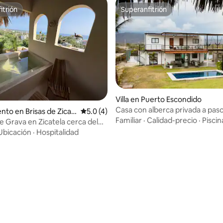
itrión
Superanfitrión
itrión
Superanfitrión
Villa en Puerto Escondido
Casa con alberca privada a paso
to en Brisas de Zicat
Calificación promedio: 5.0 de 5, 4 reseñas
5.0 (4)
Familiar
·
Calidad-precio
·
Piscin
 Grava en Zicatela cerca del
o
Ubicación
·
Hospitalidad
: 5.0 de 5, 25 reseñas