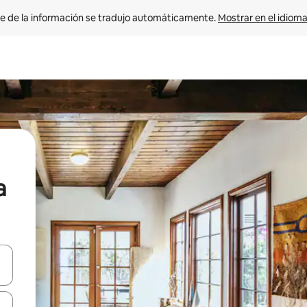
e de la información se tradujo automáticamente. 
Mostrar en el idioma
a
n las teclas de flecha hacia arriba y hacia abajo o explora con el tact