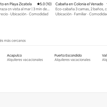
to en Playa Zicatela
Calificación promedio: 5.0 de 5, 10 reseñas
5.0 (10)
Cabaña en Colonia el Venado
raza cn vista al mar | 3 min de
Eco-cabaña 3 camas, 2 baños, c
frente al mar.
recio
·
Ubicación
·
Comodidad
Ubicación
·
Familiar
·
Comodida
erés más cercanos
Acapulco
Puerto Escondido
Val
Alquileres vacacionales
Alquileres vacacionales
Alq