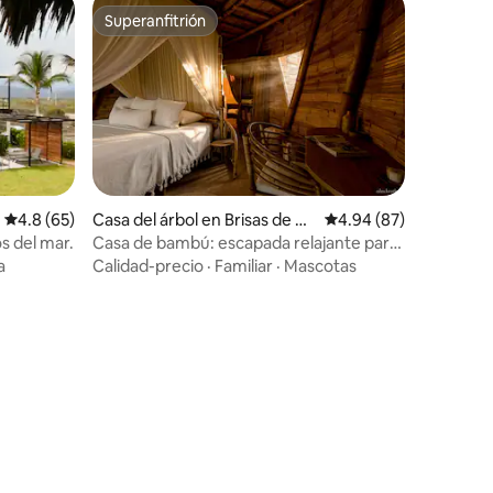
Superanfitrión
Superanfitrión
Calificación promedio: 4.8 de 5, 65 reseñas
4.8 (65)
Casa del árbol en Brisas de Zi
Calificación promedio:
4.94 (87)
catela
s del mar.
Casa de bambú: escapada relajante para
tu alma
a
Calidad-precio
·
Familiar
·
Mascotas