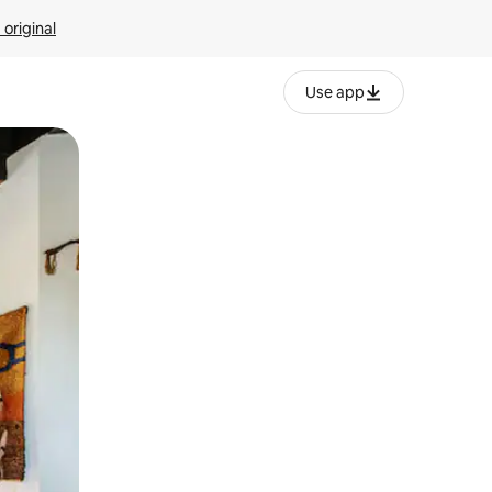
 original
Use app
o o desliza el dedo.