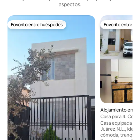
aspectos.
Favorito entre huéspedes
Favorito entre h
Favorito entre huéspedes
Favorito entre h
Alojamiento en Ju
Casa para 4. Coch
y secadora.
Casa equipada en fracc. privado, en
Juárez,N.L., ideal
cómoda, tranquila