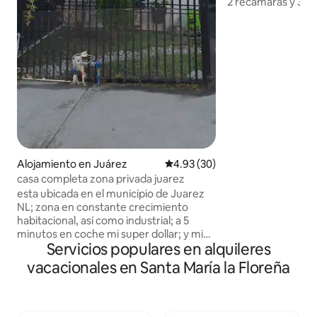
2 recámaras y 3 c
para hasta 4 hués
viajes familiares o
Casa con cocina e
secadora y todo lo
estancia práctica 
con fácil acceso a 
aeropuerto y a las 
ciudad. Instalaci
nuevas. Se emite f
Alojamiento en Juárez
Calificación promedio: 4.93 de 
4.93 (30)
casa completa zona privada juarez
esta ubicada en el municipio de Juarez
NL; zona en constante crecimiento
habitacional, así como industrial; a 5
minutos en coche mi super dollar; y mi
Servicios populares en alquileres
tienda del ahorro, a 5 minutos a pie la
planta zillum park. avenidas cercanas;
vacacionales en Santa María la Floreña
periférico, ruiz cortines y carretera
juarez huinala Entrada sobre Ruiz
Cortines, zona privada controlada y
tranquila (primer caseta a la derecha) (se