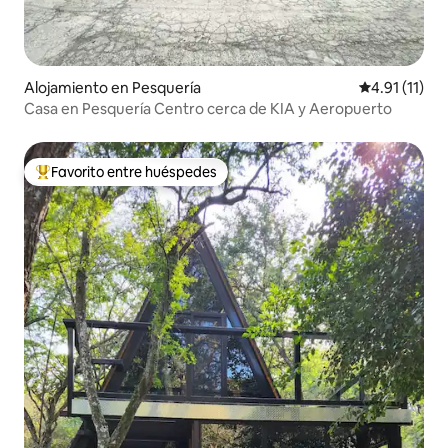
Alojamiento en Pesquería
Calificación 
4.91 (11)
Casa en Pesquería Centro cerca de KIA y Aeropuerto
Favorito entre huéspedes
Favorito entre huéspedes preferido