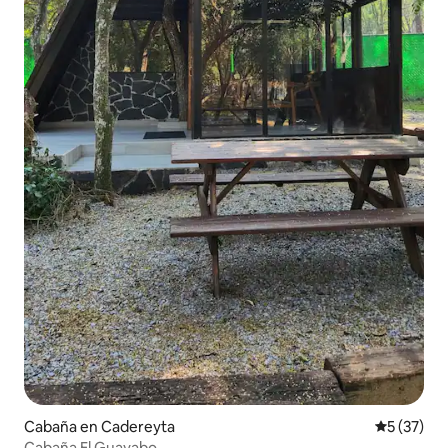
Cabaña en Cadereyta
Calificaci
5 (37)
Cabaña El Guayabo