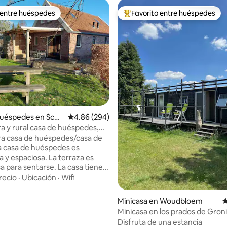
 entre huéspedes
Favorito entre huéspedes
 entre huéspedes
Favorito entre huéspedes prefe
uéspedes en Schil
Calificación promedio: 4.86 de 5, 294 reseñas
4.86 (294)
 y rural casa de huéspedes,
te"
a casa de huéspedes/casa de
 casa de huéspedes es
 y espaciosa. La terraza es
a para sentarse. La casa tiene
terraza. Desde la terraza hay
recio
·
Ubicación
·
Wifi
pejadas (al jardín, al establo de
 al prado). Uso privado de una
4.87 de 5, 193 reseñas
Minicasa en Woudbloem
C
baño, 2 dormitorios.
Minicasa en los prados de Gron
n una zona rural con una
Disfruta de una estancia
raza y jardín. La reserva natural