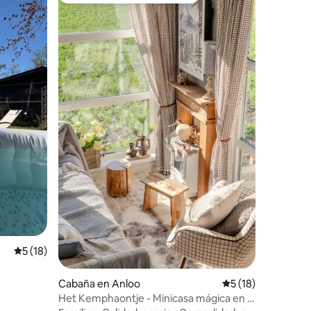
Calificación promedio: 5 de 5, 18 reseñas
5 (18)
Cabaña en Anloo
Calificación prome
5 (18)
Het Kemphaontje - Minicasa mágica en el