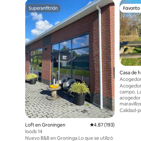
Superanfitrión
Favorito
Superanfitrión
Favorito
Casa de h
dwolde
Acogedora
"De Hoog
Acogedor
campo. La
acogedora
maravillos
su propia 
Calidad-p
vistas des
caballos y
Loft en Groningen
Calificación promedio: 
4.87 (193)
cocina privada, 
loods 14
Ubicado e
Nuevo B&B en Groninga Lo que se utilizó
amplia ter