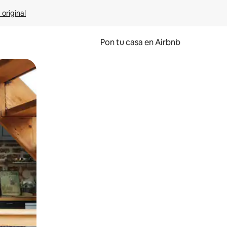
 original
Pon tu casa en Airbnb
o o desliza el dedo.