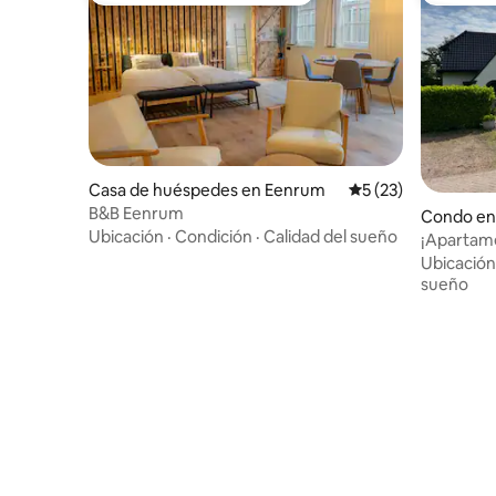
Casa de huéspedes en Eenrum
Calificación promed
5 (23)
B&B Eenrum
Condo en
Ubicación
·
Condición
·
Calidad del sueño
¡Apartam
en una zo
Ubicación
sueño