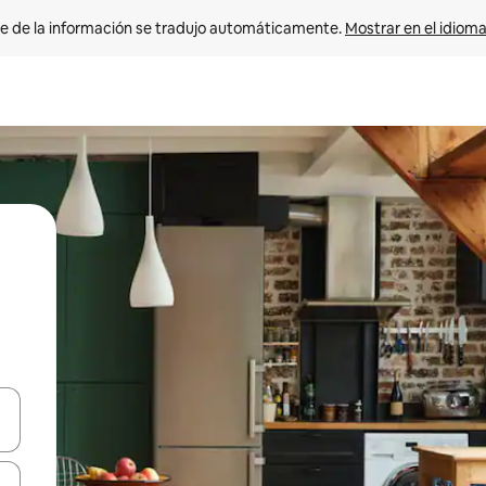
e de la información se tradujo automáticamente. 
Mostrar en el idioma
n las teclas de flecha hacia arriba y hacia abajo o explora con el tact