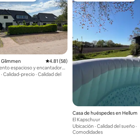
io: 5 de 5, 23 reseñas
 Glimmen
Calificación promedio: 4.81 de 5, 58 reseñas
4.81 (58)
ento espacioso y encantador
na boscosa!
·
Calidad-precio
·
Calidad del
Casa de huéspedes en Hellum
El Kapschuur
Ubicación
·
Calidad del sueño
·
Comodidades