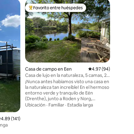
Alojamie
Favorito entre huéspedes
Favor
rido
Favorito entre huéspedes preferido
Favorit
Elegante
distancia
¡NUEVO e
y medio d
de amor, 
septiembr
apartame
Ubicació
tesoros v
originale
hermosas 
alojarás
Casa de campo en Een
Calificación promedio:
4.97 (94)
adosada h
Schilders
Casa de lujo en la naturaleza, 5 camas, 2
de la ciu
baños, 100 % relajada
¡Nunca antes habíamos visto una casa en
restauran
la naturaleza tan increíble! En el hermoso
Noorderpl
entorno verde y tranquilo de Eén
esquina.
(Drenthe), junto a Roden y Norg,
encontrarás Buitenhuis Duurentijdt. Esta
Ubicación
·
Familiar
·
Estadía larga
es una casa de vacaciones de lujo con
todas las comodidades para unas
alificación promedio: 4.89 de 5, 141 reseñas
4.89 (141)
vacaciones modernas, tiene dos
inga
dormitorios grandes y dos baños
maravillosos. La sala de estar cuenta con