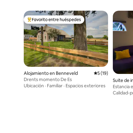
Favorito entre huéspedes
Favorito entre huéspedes preferido
Alojamiento en Benneveld
Calificación promed
5 (19)
Drents momento De Es
Suite de 
Ubicación
·
Familiar
·
Espacios exteriores
broek
Estancia 
Calidad-p