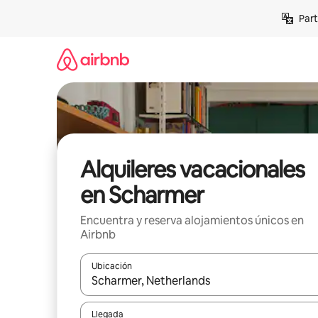
Omite
Part
el
contenido
Alquileres vacacionales
en Scharmer
Encuentra y reserva alojamientos únicos en
Airbnb
Ubicación
Cuando los resultados estén disponibles, navega co
Llegada