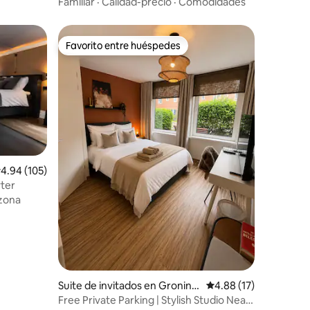
bosque
Familiar
·
Calidad-precio
·
Comodidades
Favorito entre huéspedes
Favorito entre huéspedes
alificación promedio: 4.94 de 5, 105 reseñas
4.94 (105)
yter
 zona
Suite de invitados en Groning
Calificación promedio:
4.88 (17)
en
Free Private Parking | Stylish Studio Near