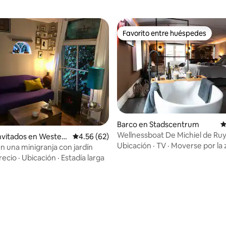
Favorito entre huéspedes
Favorito entre huéspedes
io: 5 de 5, 19 reseñas
Barco en Stadscentrum
C
Wellnessboat De Michiel de Ru
invitados en Wester
Calificación promedio: 4.56 de 5, 62 reseñas
4.56 (62)
Ubicación
·
TV
·
Moverse por la
en una minigranja con jardín
recio
·
Ubicación
·
Estadía larga