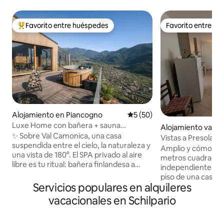
Favorito entre huéspedes
Favorito entre h
Favorito entre huéspedes preferido
Favorito entre h
Alojamiento en Piancogno
Calificación promedio: 5 de 
5 (50)
Luxe Home con bañera + sauna
Alojamiento vacac
suspendida en la montaña
✨ Sobre Val Camonica, una casa
rzesto
Vistas a Presolana,
suspendida entre el cielo, la naturaleza y
estación de esquí
Amplio y cómodo 
una vista de 180°. El SPA privado al aire
metros cuadrados,
libre es tu ritual: bañera finlandesa a
independiente, ub
40 °C, sauna de leña y ducha caliente
piso de una casa un
bajo las estrellas. 🛏️ Suite king + loft
Servicios populares en alquileres
generosos incluye
doble, 🛋️ Sala de estar acristalada con
abierto con una sal
vacacionales en Schilpario
vista al valle, 🍳 Cocina prémium, 📶 Wifi
tres dormitorios y
rápido 🚗 Estacionamiento privado +
bañera y otro con
carga para vehículos eléctricos 🌿