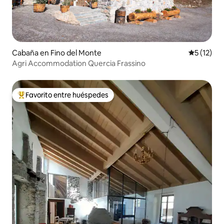
Cabaña en Fino del Monte
Calificaci
5 (12)
Agri Accommodation Quercia Frassino
Favorito entre huéspedes
Favorito entre huéspedes preferido