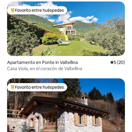
Favorito entre huéspedes
Favorito entre huéspedes preferido
Apartamento en Ponte in Valtellina
Calificaci
5 (20)
Casa Viola, en el corazón de Valtellina
Favorito entre huéspedes
Favorito entre huéspedes preferido