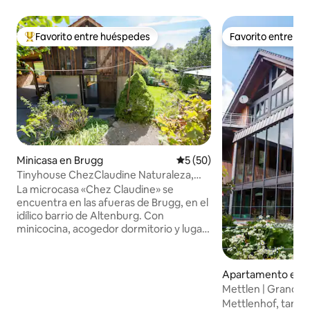
Favorito entre huéspedes
Favorito entre h
Favorito entre huéspedes preferido
Favorito entre h
Minicasa en Brugg
Calificación promedio: 5 de 
5 (50)
Tinyhouse ChezClaudine Naturaleza,
Relax, Jardín, Aare
La microcasa «Chez Claudine» se
encuentra en las afueras de Brugg, en el
idílico barrio de Altenburg. Con
minicocina, acogedor dormitorio y lugar
de trabajo en la galería con vistas,
asiento en el jardín salvajemente
romántico, aparcamiento gratuito y wifi.
Apartamento en S
Un oasis para relajarse o trabajar, un
m
Mettlen | Grande, l
buen punto de partida para explorar,
Alpes
Mettlenhof, tamb
visitar lugares de interés y hacer