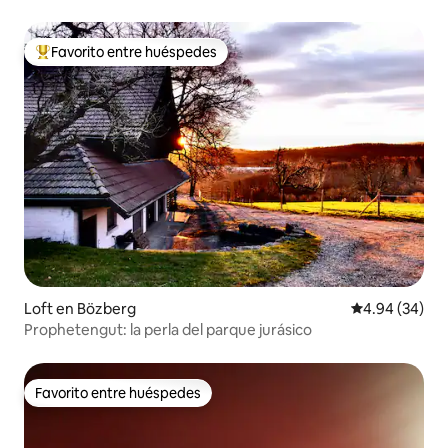
Favorito entre huéspedes
Favorito entre huéspedes preferido
Loft en Bözberg
Calificación p
4.94 (34)
Prophetengut: la perla del parque jurásico
Favorito entre huéspedes
Favorito entre huéspedes