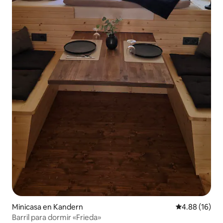
Minicasa en Kandern
Calificación 
4.88 (16)
Barril para dormir «Frieda»