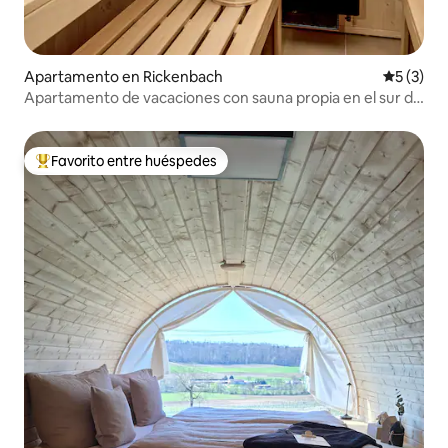
Apartamento en Rickenbach
Calificac
5 (3)
Apartamento de vacaciones con sauna propia en el sur de
la Selva Negra
Favorito entre huéspedes
Favorito entre huéspedes preferido