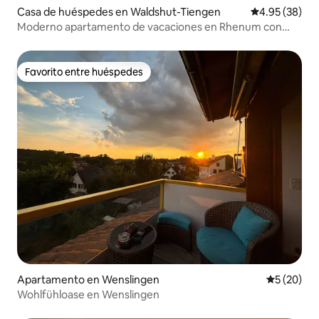
Casa de huéspedes en Waldshut-Tiengen
Calificación p
4.95 (38)
Moderno apartamento de vacaciones en Rhenum con
Wallbox
Favorito entre huéspedes
Favorito entre huéspedes
Apartamento en Wenslingen
Calificaci
5 (20)
Wohlfühloase en Wenslingen