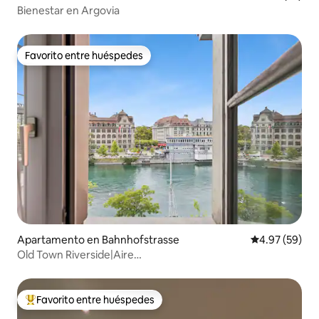
Bienestar en Argovia
Favorito entre huéspedes
Favorito entre huéspedes
Apartamento en Bahnhofstrasse
Calificación p
4.97 (59)
Old Town Riverside|Aire
acondicionado|Balcón|Estacionamiento gratuito|Vista al
agua
Favorito entre huéspedes
Favorito entre huéspedes preferido