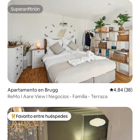
Superanfitrión
Superanfitrión
Apartamento en Brugg
Calificación p
4.84 (38)
ReMo I Aare View I Negocios - Familia - Terraza
Favorito entre huéspedes
Favorito entre huéspedes preferido