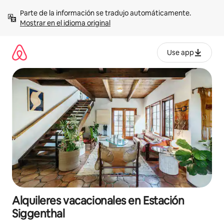
Omite
Parte de la información se tradujo automáticamente. 
el
Mostrar en el idioma original
contenido
Use app
Alquileres vacacionales en Estación
Siggenthal