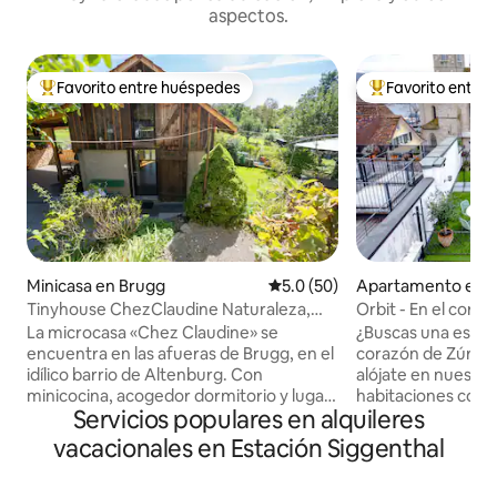
aspectos.
Favorito entre huéspedes
Favorito entre
Favorito entre huéspedes preferido
Favorito entre hu
Minicasa en Brugg
Calificación promedio: 5.0 de 
5.0 (50)
Apartamento en 
rasse
Tinyhouse ChezClaudine Naturaleza,
Orbit - En el cora
Relax, Jardín, Aare
La microcasa «Chez Claudine» se
¿Buscas una estanc
encuentra en las afueras de Brugg, en el
corazón de Zúrich
idílico barrio de Altenburg. Con
alójate en nuestr
minicocina, acogedor dormitorio y lugar
habitaciones com
Servicios populares en alquileres
de trabajo en la galería con vistas,
ubicado en Münst
asiento en el jardín salvajemente
dormitorios, una a
vacacionales en Estación Siggenthal
romántico, aparcamiento gratuito y wifi.
una cocina totalm
Un oasis para relajarse o trabajar, un
terraza privada en