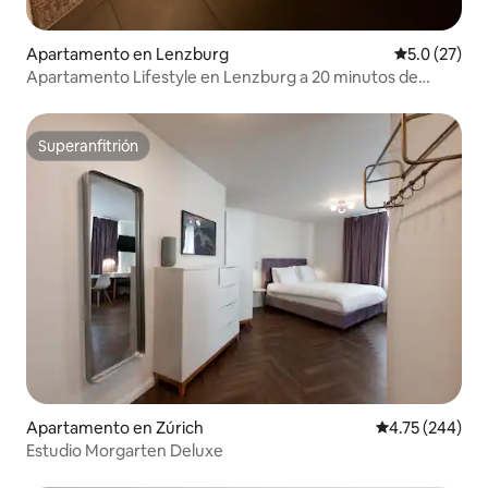
Apartamento en Lenzburg
Calificación
5.0 (27)
Apartamento Lifestyle en Lenzburg a 20 minutos de
Zúrich
Superanfitrión
Superanfitrión
Apartamento en Zúrich
Calificación pr
4.75 (244)
Estudio Morgarten Deluxe