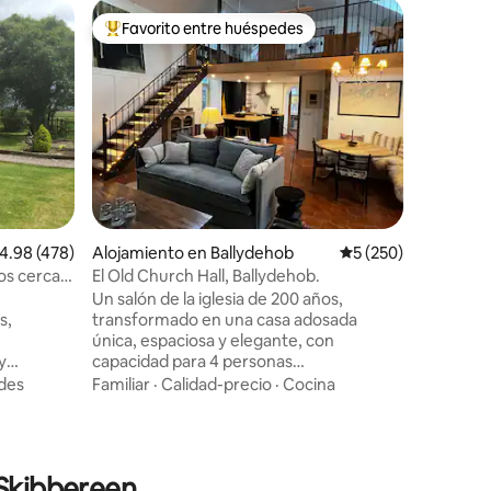
Casa de 
Favorito entre huéspedes
Favorit
rido
Favorito entre huéspedes preferido
Favorit
en
Castlehav
Extraordi
mar situa
Castlehav
Castleto
decoració
Familiar
·
romántic
en medio
Corks y l
pueblo hi
alificación promedio: 4.98 de 5, 478 reseñas
4.98 (478)
Alojamiento en Ballydehob
Calificación promedi
5 (250)
Clarke en
Castle y
ios cerca
El Old Church Hall, Ballydehob.
Lough Hi
Un salón de la iglesia de 200 años,
distanci
s,
transformado en una casa adosada
disfruta 
única, espaciosa y elegante, con
deportes
y
capacidad para 4 personas
familias
cómodamente. Suelos de terracota con
des
Familiar
·
Calidad-precio
·
Cocina
amiento de
calefacción por suelo radiante y estufa
más.
de combustible sólido. El diseño de planta
n de West
abierta consta de una cocina totalmente
eados de
equipada y una sala de estar/comedor de
 Skibbereen
 y vistas,
doble altura. El dormitorio tiene una