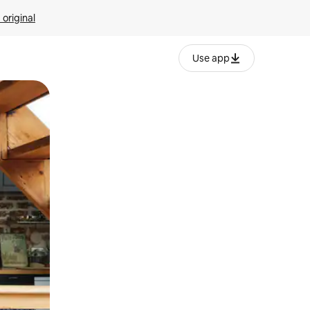
 original
Use app
o o desliza el dedo.