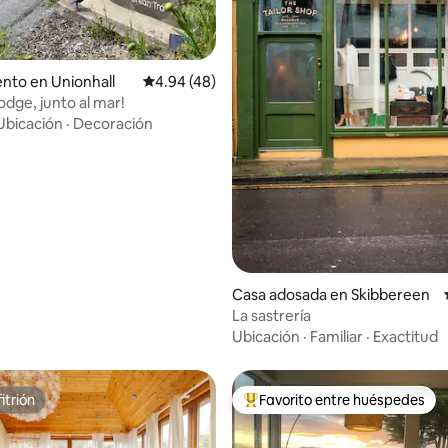
nto en Unionhall
Calificación promedio: 4.94 de 5, 48 reseñas
4.94 (48)
odge, junto al mar!
Ubicación
·
Decoración
 4.97 de 5, 36 reseñas
Casa adosada en Skibbereen
La sastrería
Ubicación
·
Familiar
·
Exactitud
itrión
Favorito entre huéspedes
itrión
Favorito entre huéspedes prefe