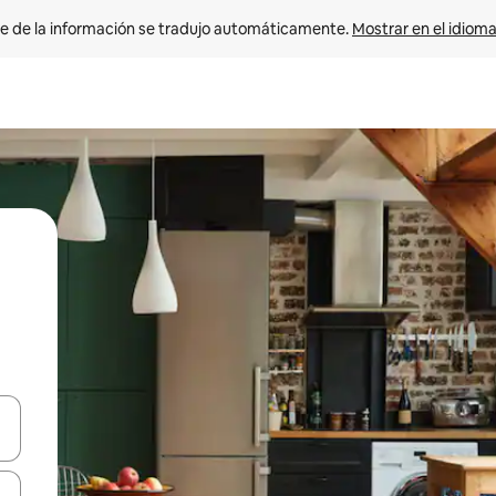
e de la información se tradujo automáticamente. 
Mostrar en el idioma
n las teclas de flecha hacia arriba y hacia abajo o explora con el tact