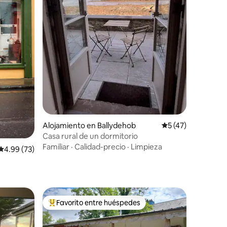
Alojamiento en Ballydehob
Calificación prome
5 (47)
Casa rural de un dormitorio
Familiar
·
Calidad-precio
·
Limpieza
Calificación promedio: 4.99 de 5, 73 reseñas
4.99 (73)
Favorito entre huéspedes
rido
Favorito entre huéspedes preferido