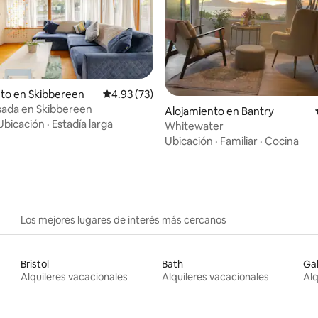
to en Skibbereen
Calificación promedio: 4.93 de 5, 73 reseñas
4.93 (73)
sada en Skibbereen
 4.97 de 5, 31 reseñas
Alojamiento en Bantry
Ubicación
·
Estadía larga
Whitewater
Ubicación
·
Familiar
·
Cocina
Los mejores lugares de interés más cercanos
Bristol
Bath
Ga
Alquileres vacacionales
Alquileres vacacionales
Alq