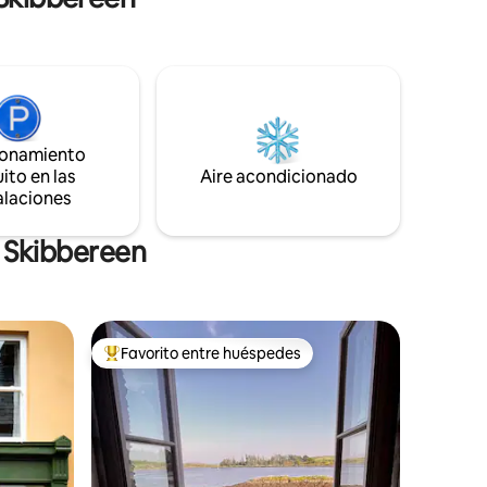
nto es
cama tamaño king (200 cm x 150 cm) y
olitarios,
baño privado con ducha. El segundo
con hijos).
dormitorio es un espacioso altillo con dos
camas individuales. Este altillo tiene vistas
a 20
a la sala de estar de planta abierta.
ionamiento
ito en las
Aire acondicionado
alaciones
n Skibbereen
Favorito entre huéspedes
rido
Favorito entre huéspedes preferido