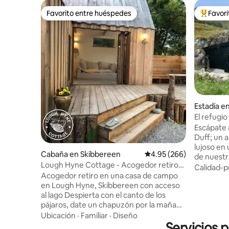
Favorito entre huéspedes
Favor
Favorito entre huéspedes
Favorito
Estadía e
El refugio
romántic
Escápate 
Duff; un 
lujoso en 
Cabaña en Skibbereen
Calificación promedio: 
4.95 (266)
de nuestra
Lough Hyne Cottage - Acogedor retiro
de West C
Calidad-p
con baño de leña
Acogedor retiro en una casa de campo
Bantry y 
en Lough Hyne, Skibbereen con acceso
boutique, 
al lago Despierta con el canto de los
bienvenid
pájaros, date un chapuzón por la mañana
vistas pa
en el lago de agua salada y relájate en tu
paisaje sa
Ubicación
·
Familiar
·
Diseño
bañera privada de leña bajo las estrellas.
Servicios 
paz, tran