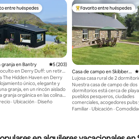
ito entre huéspedes
Favorito entre huéspedes
 entre huéspedes preferido
Favorito entre huéspedes prefe
n granja en Bantry
Calificación promedio: 5 de 5, 203 reseñas
5 (203)
 oculto en Derry Duff: un retiro
Casa de campo en Skibbere
C
o
a The Hidden Haven en Derry
en
Lujosa casa rural de 2 dormitor
alojamiento único, elegante y
de Skibbereen, West Cork
Nuestra casa de campo de dos
una granja, en un rincón aislado
dormitorios está cerca de playa
4.95 de 5, 266 reseñas
 granja orgánica en las colinas
pueblos pesqueros, ciudades
ork, a solo 20 minutos de
recio
·
Ubicación
·
Diseño
comerciales, acogedores pubs 
Glengarriff. Diseñamos esta
restaurantes, actividades para 
Familiar
·
Ubicación
·
Comodida
eco retreat para dar la
como kayak, vela, pesca, avist
a a los huéspedes a disfrutar de
ballenas, senderismo y mucho 
norámicas a la montaña, el
Estamos ubicados en el corazó
lvaje, un jacuzzi junto al lago,
Cork, en la costa atlántica, rod
populares en alquileres vacacionales en
quilidad y nuestros productos
impresionantes paisajes marinos