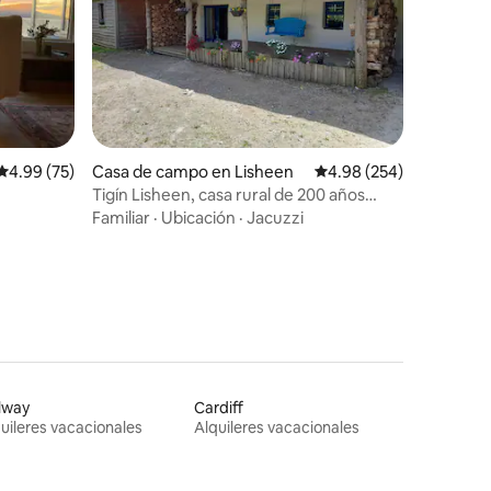
Calificación promedio: 4.99 de 5, 75 reseñas
4.99 (75)
Casa de campo en Lisheen
Calificación promedio: 
4.98 (254)
Tigín Lisheen, casa rural de 200 años
restaurada con cariño
Familiar
·
Ubicación
·
Jacuzzi
lway
Cardiff
uileres vacacionales
Alquileres vacacionales