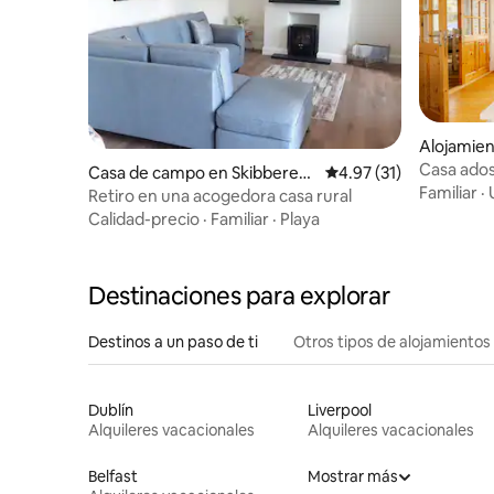
Alojamien
Casa ado
Casa de campo en Skibberee
Calificación promedio:
4.97 (31)
Familiar
·
n
Retiro en una acogedora casa rural
Calidad-precio
·
Familiar
·
Playa
Destinaciones para explorar
Destinos a un paso de ti
Otros tipos de alojamientos
Dublín
Liverpool
Alquileres vacacionales
Alquileres vacacionales
Belfast
Mostrar más