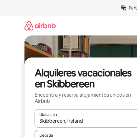
Omite
Part
el
contenido
Alquileres vacacionales
en Skibbereen
Encuentra y reserva alojamientos únicos en
Airbnb
Ubicación
Cuando los resultados estén disponibles, navega co
Llegada