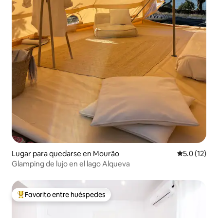
Lugar para quedarse en Mourão
Calificación
5.0 (12)
Glamping de lujo en el lago Alqueva
Favorito entre huéspedes
Favorito entre huéspedes preferido