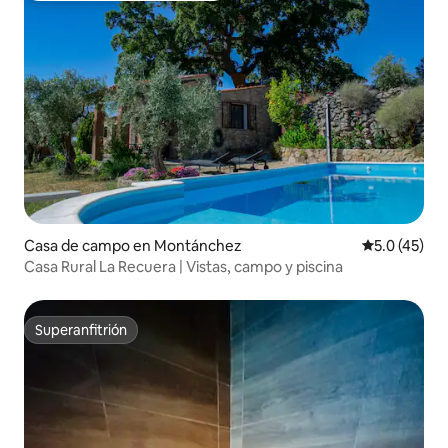
Casa de campo en Montánchez
Calificación
5.0 (45)
Casa Rural La Recuera | Vistas, campo y piscina
Superanfitrión
Superanfitrión