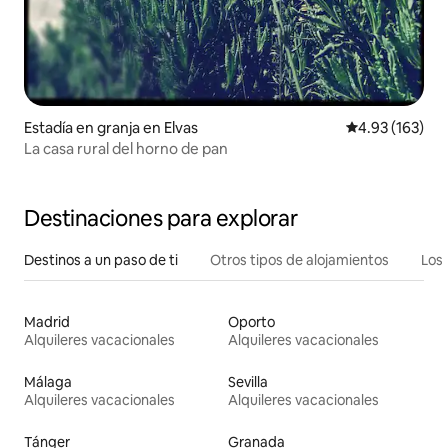
Estadía en granja en Elvas
Calificación p
4.93 (163)
La casa rural del horno de pan
Destinaciones para explorar
Destinos a un paso de ti
Otros tipos de alojamientos
Los 
Madrid
Oporto
Alquileres vacacionales
Alquileres vacacionales
Málaga
Sevilla
Alquileres vacacionales
Alquileres vacacionales
Tánger
Granada