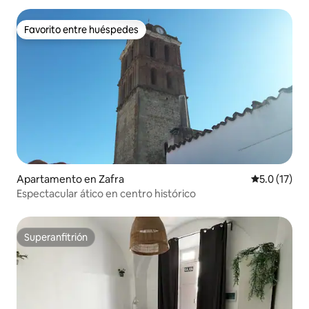
Favorito entre huéspedes
Favorito entre huéspedes
Apartamento en Zafra
Calificación
5.0 (17)
Espectacular ático en centro histórico
Superanfitrión
Superanfitrión