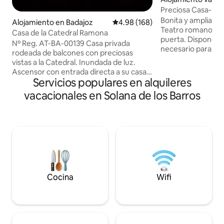
Mérida
Preciosa Casa-Cen
Aparcamiento gra
Bonita y amplia ca
Alojamiento en Badajoz
Calificación promedio: 4.98 de 5
4.98 (168)
Teatro romano. Pár
Casa de la Catedral Ramona
puerta. Disponemos de todo lo
Nº Reg. AT-BA-00139 Casa privada
necesario para pa
rodeada de balcones con preciosas
estancia. Cocina 
vistas a la Catedral. Inundada de luz.
equipados Salón
Ascensor con entrada directa a su casa.
amplitud. Gran patio trasero. Agua
Servicios populares en alquileres
Solo un apartamento más en todo el
caliente, Wifi Aire
edificio , privacidad y tranquilidad .
vacacionales en Solana de los Barros
calor Es una zona super tranquila y
Terraza vistas sol. Perfecto para trabajar
céntrica con una pl
online (wifi) Parking San Atón a 200
y tiendas. Parking
metros. aplicación (Telpark)
Teatro romano y mus
12€/24horas* (puede cambiar) Entrada
de mitreo a 300 mtrs Plaza España
autónoma, con indicaciones claras y
mtrs. AT-BA-0016
posibilidad de llamarnos desde el portal.
Netflix en Smart Tv Cámara seguridad
en portal.
Cocina
Wifi