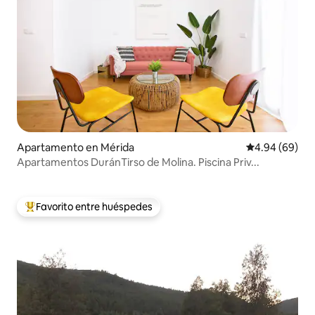
Apartamento en Mérida
Calificación p
4.94 (69)
Apartamentos DuránTirso de Molina. Piscina Priv...
Favorito entre huéspedes
Favorito entre huéspedes preferido