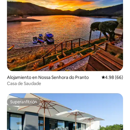
Alojamiento en Nossa Senhora do Pranto
Calificación p
4.98 (66)
Casa de Saudade
Superanfitrión
Superanfitrión