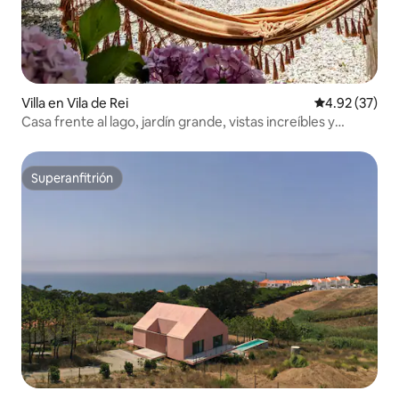
Villa en Vila de Rei
Calificación 
4.92 (37)
Casa frente al lago, jardín grande, vistas increíbles y
jacuzzi
Superanfitrión
Superanfitrión