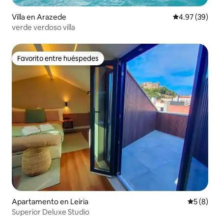
Villa en Arazede
Calificación p
4.97 (39)
verde verdoso villa
Favorito entre huéspedes
Favorito entre huéspedes
Apartamento en Leiria
Calificac
5 (8)
Superior Deluxe Studio