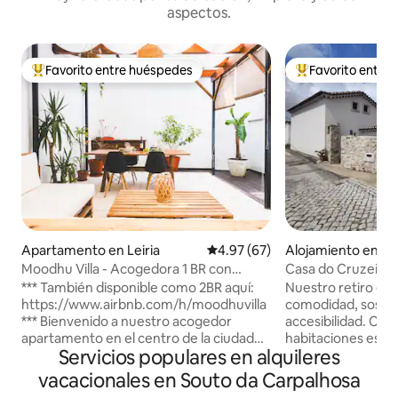
aspectos.
Favorito entre huéspedes
Favorito entre
Favorito entre huéspedes preferido
Favorito entre hu
Apartamento en Leiria
Calificación promedio: 4.97 de 
4.97 (67)
Alojamiento en O
Moodhu Villa - Acogedora 1 BR con
Casa do Cruzeiro| 
terraza increíble
Casta
*** También disponible como 2BR aquí:
Nuestro retiro en
https://www.airbnb.com/h/moodhuvilla
comodidad, sosteni
*** Bienvenido a nuestro acogedor
accesibilidad. Cue
apartamento en el centro de la ciudad
habitaciones espa
Servicios populares en alquileres
de Leiria, ideal para un máximo de 3
moderna. Ofrece 
huéspedes. Disfruta de un dormitorio
sillas de ruedas a t
vacacionales en Souto da Carpalhosa
cómodo, un sofá cama, una cocina bien
excepto a una hab