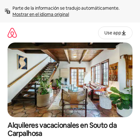
Omite
Parte de la información se tradujo automáticamente. 
el
Mostrar en el idioma original
contenido
Use app
Alquileres vacacionales en Souto da
Carpalhosa