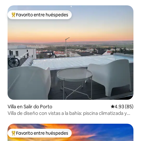
Favorito entre huéspedes
Favorito entre huéspedes preferido
Villa en Salir do Porto
Calificación p
4.93 (85)
Villa de diseño con vistas a la bahía: piscina climatizada y
jacuzzi
Favorito entre huéspedes
Favorito entre huéspedes preferido