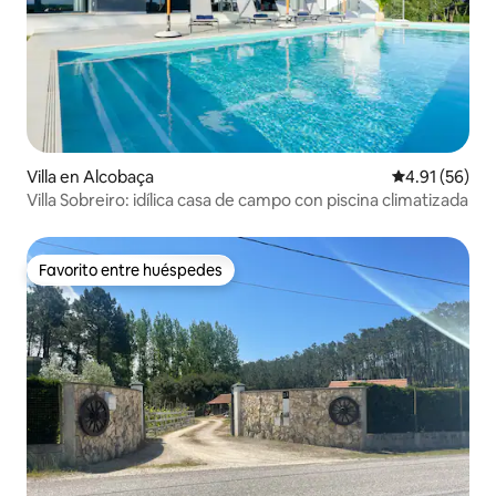
Villa en Alcobaça
Calificación 
4.91 (56)
Villa Sobreiro: idílica casa de campo con piscina climatizada
Favorito entre huéspedes
Favorito entre huéspedes