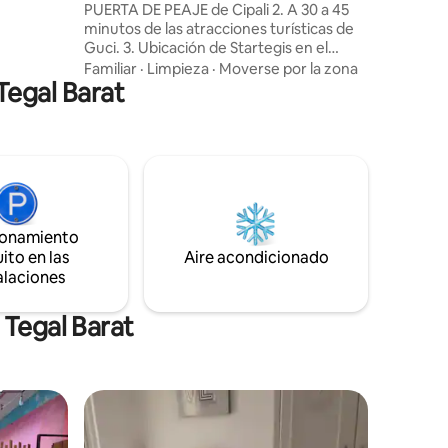
PUERTA DE PEAJE de Cipali 2. A 30 a 45
uestro
minutos de las atracciones turísticas de
te con tus
Guci. 3. Ubicación de Startegis en el
a.
centro de Slawi 4. Transporte en la
Familiar
·
Limpieza
·
Moverse por la zona
Tegal Barat
ciudad en vehículo de motor, delman o
rickshaw 5. Proporcionamos comida
especial local. Desayuno e instalaciones
de agua potable, café con té disponible.
6. Camilan sore for free apabila di
request 7. Gran patio trasero, se puede
utilizar para eventos de fogata
ionamiento
ito en las
Aire acondicionado
alaciones
 Tegal Barat