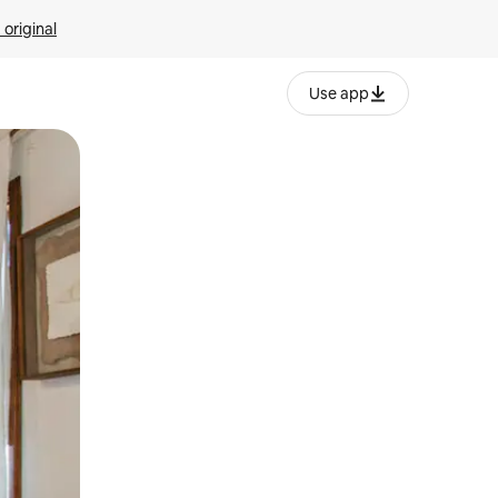
 original
Use app
o o desliza el dedo.