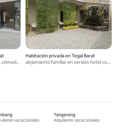
at
Habitación privada en Tegal Barat
o, cómodo
alojamiento familiar en versión hotel con
una atmósfera natural
mbang
Tangerang
uileres vacacionales
Alquileres vacacionales