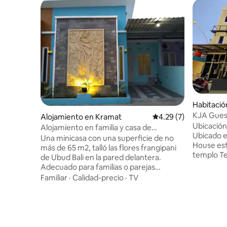
Habitació
KJA Gues
Alojamiento en Kramat
Calificación promedio
4.29 (7)
Ubicación
Alojamiento en familia y casa de
Ubicado e
huéspedes en Camboya, Mejasem
Una minicasa con una superficie de no
House est
más de 65 m2, talló las flores frangipani
templo Te
de Ubud Bali en la pared delantera.
Indah. La
Adecuado para familias o parejas
encuentra 
jóvenes. Situado en un grupo cerca de la
Familiar
·
Calidad-precio
·
TV
Universida
zona de arrozales con un ambiente
plaza de la ciudad.
natural en Mejasem y a 15 minutos del
Guest Hou
centro de la ciudad de Tegal. Una
de tu prop
pequeña casa (no más de 65 m2) con
habitacio
kamboja balinesa (flor frangipani) tallada