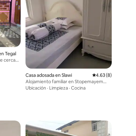
en Tegal
e cerca
Casa adosada en Slawi
Calificación promedio
4.63 (8)
Alojamiento familiar en Stopemayem
Slawi
Ubicación
·
Limpieza
·
Cocina