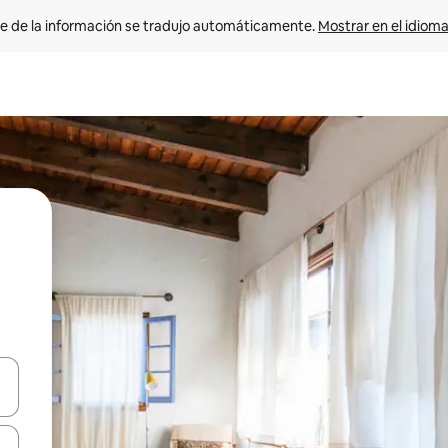
e de la información se tradujo automáticamente. 
Mostrar en el idioma
n las teclas de flecha hacia arriba y hacia abajo o explora con el tact