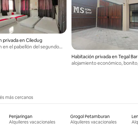
n privada en Ciledug
n en el pabellón del segundo
 6 personas con desayuno gratis
Habitación privada en Tegal Bar
alojamiento económico, bonit
y fresco en la ciudad de Tegal
erés más cercanos
Penjaringan
Grogol Petamburan
Le
Alquileres vacacionales
Alquileres vacacionales
Alq