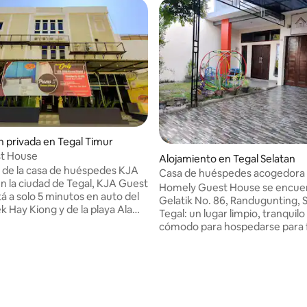
n privada en Tegal Timur
t House
: 4.29 de 5, 7 reseñas
Alojamiento en Tegal Selatan
 de la casa de huéspedes KJA
Casa de huéspedes acogedora 
n la ciudad de Tegal, KJA Guest
Homely Guest House se encuent
á a solo 5 minutos en auto del
Gelatik No. 86, Randugunting, 
k Hay Kiong y de la playa Alam
Tegal: un lugar limpio, tranquilo
 casa de huéspedes se
cómodo para hospedarse para f
a 2 km del edificio de la
viajeros solos y gente de negoc
d de Pancasakti y a 2,7 km de la
4 habitaciones con aire acondic
 Habitación en KJA
baños con calentadores de agu
se Disfruta de la comodidad
pequeña sala de oración, una am
io hogar en una de las 15
de estar, una terraza con colum
nes con aire acondicionado
garaje seguro y cochera para