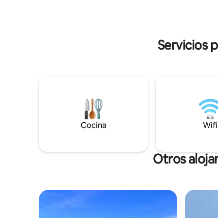
equipadas
en la pared delantera. Adecuado para
conexión 
parejas familiares o jóvenes. Situado
cortesía d
dentro de un grupo cerca del entorno de
usos.
campos de arroz natural, a 15 minutos del
Servicios 
centro.
Cocina
Wifi
Otros aloja