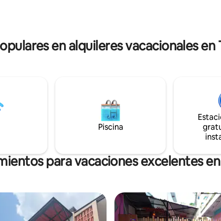
 con televisores LCD. Hay
automóviles y motocicletas. N
inalámbrica a Internet de
personal está listo para ayudar
isponible para tus diversos
necesidades durante tu estanci
populares en alquileres vacacionales en 
Estac
Piscina
gratu
inst
mientos para vacaciones excelentes en