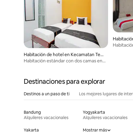
Habitació
Habitació
piso para
Habitación de hotel en Kecamatan Tega
l Timur
Habitación estándar con dos camas en
Indonesia | Capital O 94297 Hotel
Destinaciones para explorar
Destinos a un paso de ti
Los mejores lugares de int
Bandung
Yogyakarta
Alquileres vacacionales
Alquileres vacacionales
Yakarta
Mostrar más