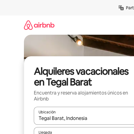
Omite
Part
el
contenido
Alquileres vacacionales
en Tegal Barat
Encuentra y reserva alojamientos únicos en
Airbnb
Ubicación
Cuando los resultados estén disponibles, navega co
Llegada