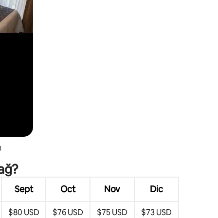
ğ
dağ?
Sept
Oct
Nov
Dic
$80 USD
$76 USD
$75 USD
$73 USD