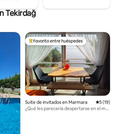
n Tekirdağ
Favorito entre huéspedes
Favorito entre huéspedes preferido
Suite de invitados en Marmara
Calificación prome
5 (19)
¿Qué les parecería despertarse en el mar
de la eternidad? Con aire acondicionado.