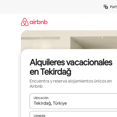
Omite
Part
el
contenido
Alquileres vacacionales
en Tekirdağ
Encuentra y reserva alojamientos únicos en
Airbnb
Ubicación
Cuando los resultados estén disponibles, navega co
Llegada