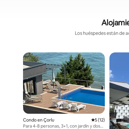
Alojami
Los huéspedes están de ac
Condo en Çorlu
Calificación promed
5 (12)
Para 4-8 personas, 3+1, con jardín y dos