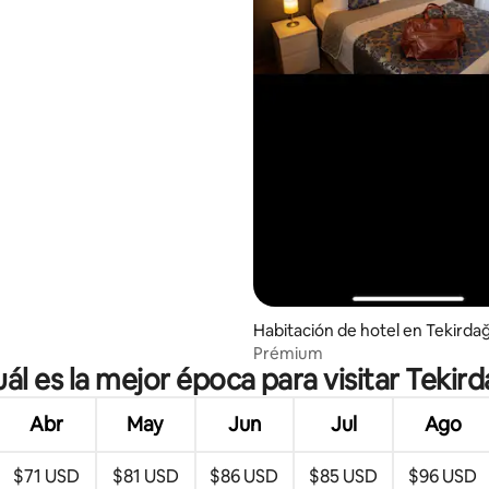
Habitación de hotel en Tekirda
Prémium
ál es la mejor época para visitar Tekir
Abr
May
Jun
Jul
Ago
$71 USD
$81 USD
$86 USD
$85 USD
$96 USD