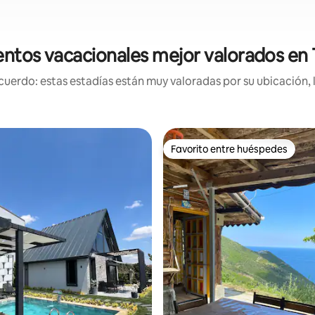
entos vacacionales mejor valorados en 
uerdo: estas estadías están muy valoradas por su ubicación, 
Favorito entre huéspedes
Favorito entre huéspedes
io: 5 de 5, 12 reseñas