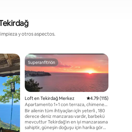
Tekirdağ
limpieza y otros aspectos.
Minicasa
Superanfitrión
Superanfitrión
Disfruta 
Ağba
Yaşasın y
kahvaltı
yarısına 
sohbetler
dedikodu
Loft en Tekirdağ Merkez
Calificación promedio:
4.79 (115)
limonata
Apartamento 1+1 con terraza, chimenea
sokaklar
y vistas al mar
Bir ailenin tüm ihtiyaçları içln yeterli , 180
düğünleri
derece deniz manzarası vardır, barbekü
içmenin,
mevcuttur Tekirdağ'ın en iyi manzarasına
sessizlik
sahiptir, güneşin doğuşu için harika görüş
keyifli h