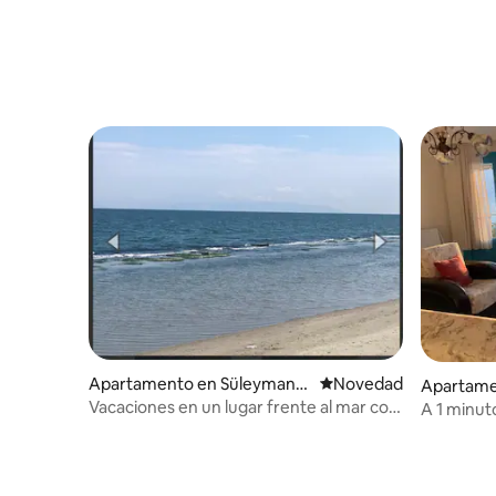
Apartamento en Süleymanp
Lugar para hospedarse
Novedad
Apartame
aşa
Vacaciones en un lugar frente al mar con
A 1 minuto
bandera azul
Ada con v