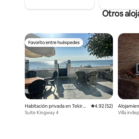
Otros alo
Favorito entre huéspedes
Favorito entre huéspedes
Habitación privada en Tekirda
Calificación promedio:
4.92 (52)
Alojamie
ğ Merkez
Suite Kingway 4
Villa inde