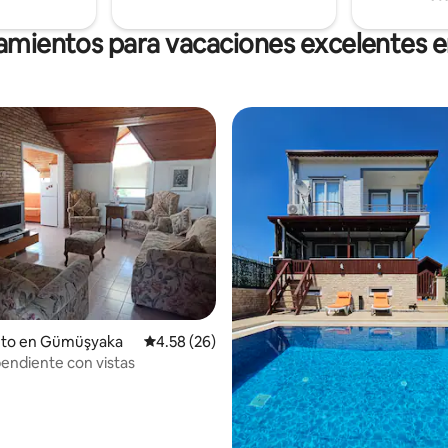
jamientos para vacaciones excelentes e
 4.92 de 5, 52 reseñas
nto en Gümüşyaka
Calificación promedio: 4.58 de 5, 26 reseñas
4.58 (26)
pendiente con vistas