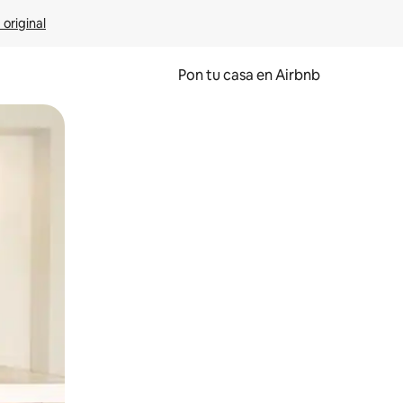
 original
Pon tu casa en Airbnb
o o desliza el dedo.