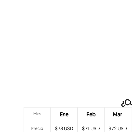
¿Cu
Mes
Ene
Feb
Mar
$73 USD
$71 USD
$72 USD
Precio