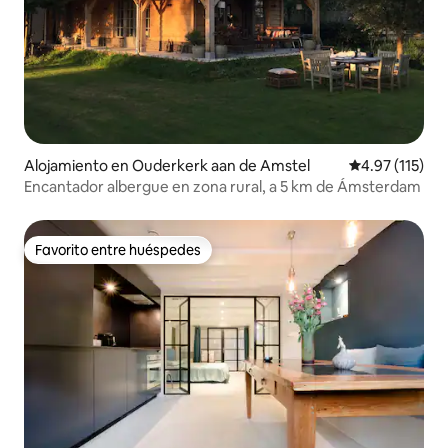
Alojamiento en Ouderkerk aan de Amstel
Calificación p
4.97 (115)
Encantador albergue en zona rural, a 5 km de Ámsterdam
Favorito entre huéspedes
Favorito entre huéspedes