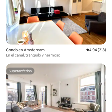
Condo en Ámsterdam
Calificación pr
4.94 (218)
En el canal, tranquilo y hermoso
Superanfitrión
Superanfitrión