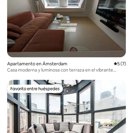
Apartamento en Ámsterdam
Calificac
5 (7)
Casa moderna y luminosa con terraza en el vibrante
barrio de De Pijp
Favorito entre huéspedes
Favorito entre huéspedes