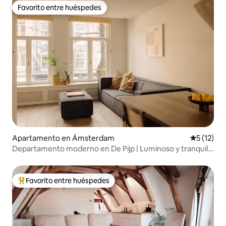
Favorito entre huéspedes
Favorito entre huéspedes
Apartamento en Ámsterdam
Calificaci
5 (12)
Departamento moderno en De Pijp | Luminoso y tranquilo
| Aire acondicionado
Favorito entre huéspedes
Favorito entre huéspedes preferido