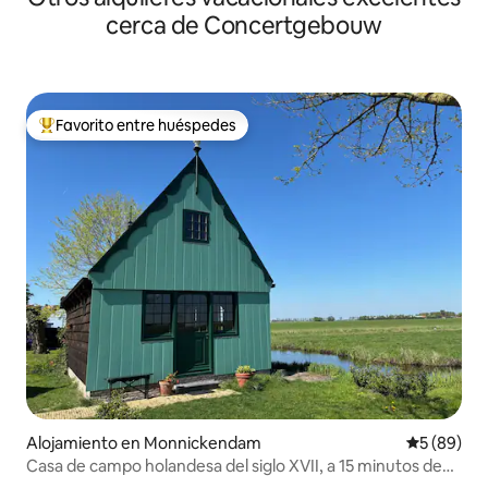
cerca de Concertgebouw
Favorito entre huéspedes
Favorito entre huéspedes preferido
Alojamiento en Monnickendam
Calificaci
5 (89)
Casa de campo holandesa del siglo XVII, a 15 minutos de
Ámsterdam