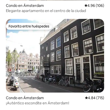
Condo en Ámsterdam
Calificación pr
4.96 (106)
Elegante apartamento en el centro de la ciudad
Favorito entre huéspedes
Favorito entre huéspedes
Condo en Ámsterdam
Calificación p
4.84 (715)
¡Auténtico escondite en Ámsterdam!