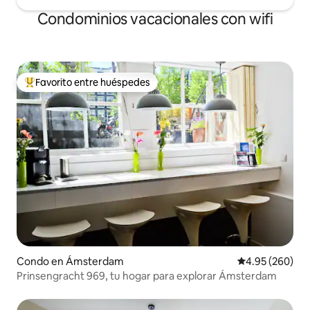
Condominios vacacionales con wifi
Favorito entre huéspedes
Favorito entre huéspedes preferido
Condo en Ámsterdam
Calificación pr
4.95 (260)
Prinsengracht 969, tu hogar para explorar Ámsterdam