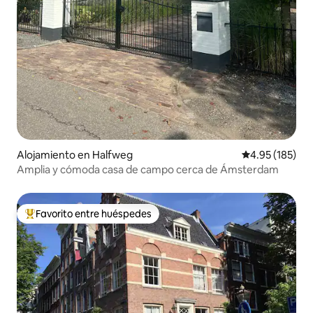
Alojamiento en Halfweg
Calificación p
4.95 (185)
Amplia y cómoda casa de campo cerca de Ámsterdam
Favorito entre huéspedes
Favorito entre huéspedes preferido