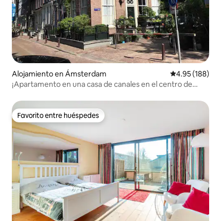
Alojamiento en Ámsterdam
Calificación pr
4.95 (188)
¡Apartamento en una casa de canales en el centro de
Ámsterdam!
Favorito entre huéspedes
Favorito entre huéspedes