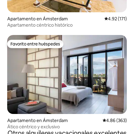
Apartamento en Ámsterdam
Calificación p
4.92 (171)
Apartamento céntrico histórico
Favorito entre huéspedes
Favorito entre huéspedes
Apartamento en Ámsterdam
Calificación pr
4.86 (363)
Ático céntrico y exclusivo
Otros alquileres vacacionales excelentes