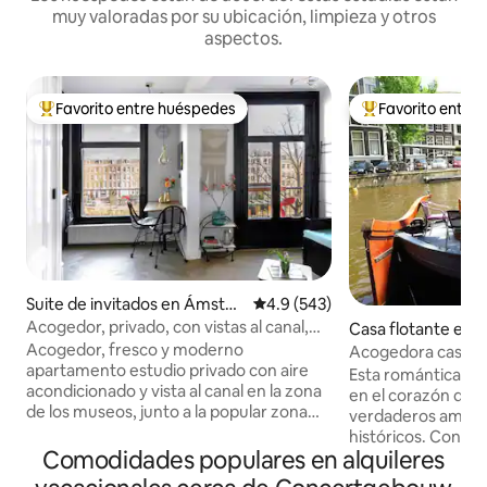
muy valoradas por su ubicación, limpieza y otros
aspectos.
Favorito entre huéspedes
Favorito entre
Favorito entre huéspedes preferido
Favorito entre hu
Suite de invitados en Ámster
Calificación promedio: 4.9 de 5
4.9 (543)
dam
Acogedor, privado, con vistas al canal,
Casa flotante en
zona de museos, elegante.
m
Acogedor, fresco y moderno
Acogedora casa fl
apartamento estudio privado con aire
aparcamiento en e
Esta romántica ca
acondicionado y vista al canal en la zona
Ámsterdam
en el corazón de 
de los museos, junto a la popular zona
verdaderos amante
'the Pijp'. Este estudio se encuentra en
históricos. Construido en 1888, este es
Oud Zuid, puedes ir al centro de la
Comodidades populares en alquileres
uno de los barcos
ciudad a pie, en metro, en bicicleta o en
Ámsterdam y se e