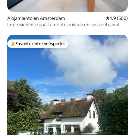
Alojamiento en Ámsterdam
Calificación p
4.9 (500)
Impresionante apartamento privado en casa del canal
Favorito entre huéspedes
Favorito entre huéspedes preferido