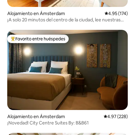
Alojamiento en Ámsterdam
Calificación p
4.95 (174)
¡A solo 20 minutos del centro de la ciudad, lee nuestras
reseñas !
Favorito entre huéspedes
Favorito entre huéspedes preferido
Alojamiento en Ámsterdam
Calificación pr
4.97 (228)
¡Novedad! City Centre Suites By: B&B61