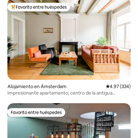
Favorito entre huéspedes
Favorito entre huéspedes preferido
Alojamiento en Ámsterdam
Calificación pr
4.97 (334)
Impresionante apartamento; centro de la antigua
Ámsterdam
Favorito entre huéspedes
Favorito entre huéspedes