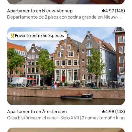
Apartamento en Nieuw-Vennep
Calificación pr
4.97 (146)
Departamento de 2 pisos con cocina grande en Nieuw-
Vennep
Favorito entre huéspedes
Favorito entre huéspedes preferido
Apartamento en Ámsterdam
Calificación pr
4.98 (143)
Casa histórica en el canal | Siglo XVII | 2 camas tamaño king