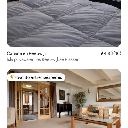
Cabaña en Reeuwijk
Calificación 
4.93 (46)
Isla privada en los Reeuwijkse Plassen
Favorito entre huéspedes
Favorito entre huéspedes preferido