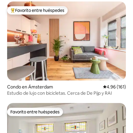
Favorito entre huéspedes
Favorito entre huéspedes preferido
Condo en Ámsterdam
Calificación p
4.96 (161)
Estudio de lujo con bicicletas. Cerca de De Pijp y RAI
Favorito entre huéspedes
Favorito entre huéspedes