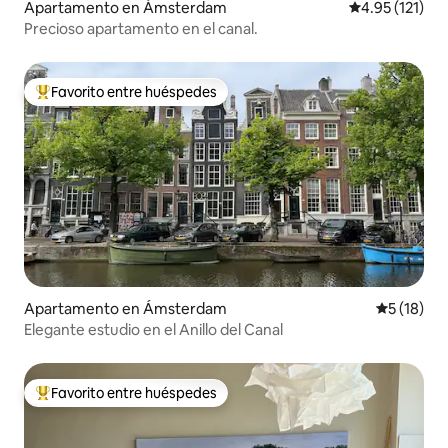
Apartamento en Ámsterdam
Calificación p
4.95 (121)
Precioso apartamento en el canal.
Favorito entre huéspedes
Favorito entre huéspedes preferido
Apartamento en Ámsterdam
Calificaci
5 (18)
Elegante estudio en el Anillo del Canal
Favorito entre huéspedes
Favorito entre huéspedes preferido