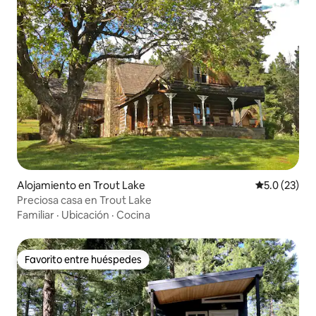
Alojamiento en Trout Lake
Calificación
5.0 (23)
Preciosa casa en Trout Lake
Familiar
·
Ubicación
·
Cocina
Favorito entre huéspedes
Favorito entre huéspedes