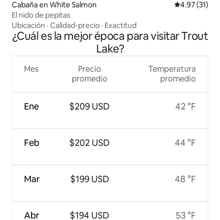
Cabaña en White Salmon
Calificación 
4.97 (31)
El nido de pepitas
Ubicación
·
Calidad-precio
·
Exactitud
¿Cuál es la mejor época para visitar Trout
Lake?
Mes
Precio
Temperatura
promedio
promedio
Ene
$209 USD
42 °F
Feb
$202 USD
44 °F
Mar
$199 USD
48 °F
Abr
$194 USD
53 °F