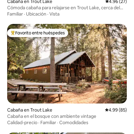
Cabaña en Trout Lake
Calificación p
4.96 (27)
Cómoda cabaña para relajarse en Trout Lake, cerca del
monte Adams
Familiar
·
Ubicación
·
Vista
Favorito entre huéspedes
Favorito entre huéspedes preferido
Cabaña en Trout Lake
Calificación p
4.99 (85)
Cabaña en el bosque con ambiente vintage
Calidad-precio
·
Familiar
·
Comodidades