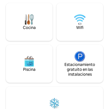
de las ventas se destina a organizaciones
durante todo el año. En el interior
sin fines de lucro locales. - Este es un
techos abovedado
entorno rústico para aquellos que
madera y las venta
quieran comunicarse con la naturaleza. -
traen el exterior al
Pregunta sobre la reserva de todo el
espacio de luz nat
alojamiento (3 unidades). Gracias por
totalmente equipa
Cocina
Wifi
apoyar a una pequeña empresa.
Estacionamiento
Piscina
gratuito en las
instalaciones