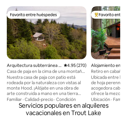
Favorito entre huéspedes
Favorito entre
Favorito entre huéspedes
Favorito entre hu
Arquitectura subterránea e
Calificación promedio: 4.95 de 5
4.95 (270)
Alojamiento en R
n White Salmon
on
Casa de paja en la cima de una montaña
Retiro en cabaña f
con vistas impresionantes
perros - Bañera d
Nuestra casa de paja con patio está
Ubicada entre los
rodeada por la naturaleza con vistas al
de hoja perenne 
monte Hood. ¡Alójate en una obra de
acogedora cabaña 
arte construida a mano en una tierra
ofrece la mezcla 
rebosante de amor! - Fuera de la red
moderna y encanto
Familiar
·
Calidad-precio
·
Condición
Ubicación
·
Familia
(solar). - Wifi. - Ducha caliente y cocina al
Servicios populares en alquileres
te sumerjas en la
aire libre en el pabellón compartido.
privada bajo las es
vacacionales en Trout Lake
Inodoro de compostaje privado (nota: el
café por la mañana
baño no está en la cabaña) - Casa con
relajes junto a la 
baja radiación electromagnética. - El 1 %
está diseñado par