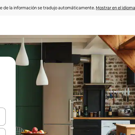
e de la información se tradujo automáticamente. 
Mostrar en el idioma
n las teclas de flecha hacia arriba y hacia abajo o explora con el tact