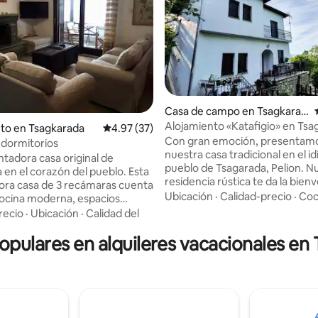
 4.88 de 5, 58 reseñas
Casa de campo en Tsagkarad
a
Alojamiento «Katafigio» en Tsa
to en Tsagkarada
Calificación promedio: 4.97 de 5, 37 reseñas
4.97 (37)
Con gran emoción, presentam
 dormitorios
nuestra casa tradicional en el idí
tadora casa original de
pueblo de Tsagarada, Pelion. N
 en el corazón del pueblo. Esta
residencia rústica te da la bien
ra casa de 3 recámaras cuenta
espacio lleno de autenticidad y
Ubicación
·
Calidad-precio
·
Coc
ocina moderna, espacios
hospitalidad. Diseñado para aloj
 una gran terraza a la sombra
recio
·
Ubicación
·
Calidad del
grupos grandes, nuestro aloja
s árboles. A solo unos
promete una experiencia de es
populares en alquileres vacacionales en
 plaza principal, la iglesia de
única. Disfruta del ambiente tra
skevi, restaurantes, tiendas y
de las vistas indescriptibles, e
ercado. A 15–25 minutos en
cada rincón y secreto de nuest
hermosas playas como
Prepárate para experimentar l
os, Papa Nero, Agios Ioannis y
verdadera belleza de Pelion y c
 de partida
recuerdos inolvidables que te