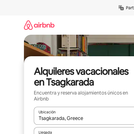
Omite
Part
el
contenido
Alquileres vacacionales
en Tsagkarada
Encuentra y reserva alojamientos únicos en
Airbnb
Ubicación
Cuando los resultados estén disponibles, navega co
Llegada