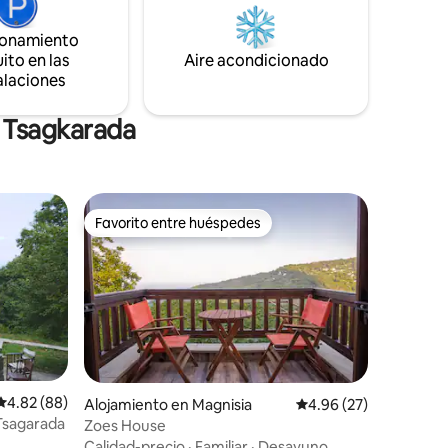
ionamiento
ito en las
Aire acondicionado
alaciones
n Tsagkarada
Favorito entre huéspedes
Favorito entre huéspedes
Calificación promedio: 4.82 de 5, 88 reseñas
4.82 (88)
Alojamiento en Magnisia
Calificación promedio:
4.96 (27)
 Tsagarada
Zoes House
Calidad-precio
·
Familiar
·
Desayuno