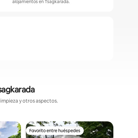
alojamientos en Tsagkarada.
Tsagkarada
limpieza y otros aspectos.
Casa de 
Favorito entre huéspedes
Favorit
Favorito entre huéspedes
Favorit
a
Casa Mar