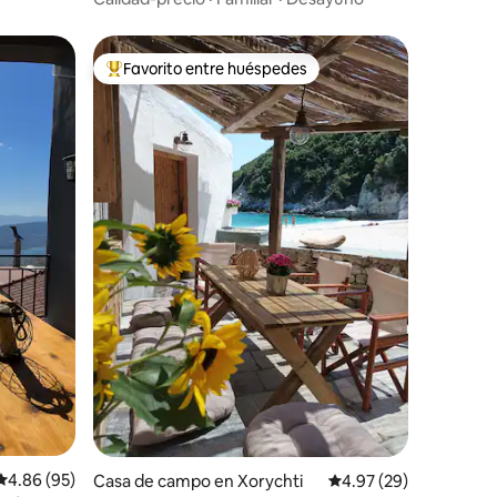
Favorito entre huéspedes
Favorito entre huéspedes preferido
Calificación promedio: 4.86 de 5, 95 reseñas
4.86 (95)
Casa de campo en Xorychti
Calificación promedio:
4.97 (29)