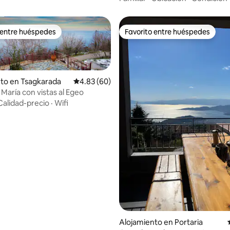
 entre huéspedes
Favorito entre huéspedes
 entre huéspedes
Favorito entre huéspedes
to en Tsagkarada
Calificación promedio: 4.83 de 5, 60 reseñas
4.83 (60)
María con vistas al Egeo
Calidad-precio
·
Wifi
: 5.0 de 5, 64 reseñas
Alojamiento en Portaria