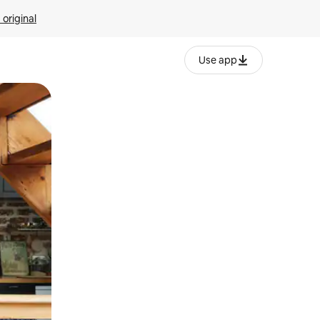
 original
Use app
o o desliza el dedo.