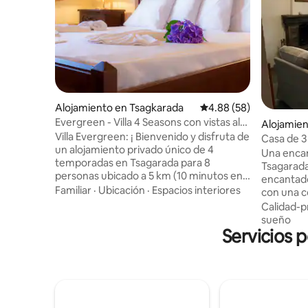
Alojamiento en Tsagkarada
Calificación promedio:
4.88 (58)
Evergreen - Villa 4 Seasons con vistas al
Alojamien
mar en Tsagarada
Villa Evergreen: ¡ Bienvenido y disfruta de
Casa de 3
un alojamiento privado único de 4
Una encan
temporadas en Tsagarada para 8
Tsagarada
personas ubicado a 5 km (10 minutos en
encantado
coche ) de la increíble playa de
Familiar
·
Ubicación
·
Espacios interiores
con una c
Mylopotamos! La villa consta de : Un
cómodos y
Calidad-p
jardín exterior excepcional con barbacoa
en medio de lo
sueño
4 dormitorios dormitorio 1 - 1 cama
Servicios 
pasos de la
matrimonial gigante dormitorio 2 - 1
Agia Para
cama doble gigante (que también se
un superm
transforma en 2 camas individuales).
auto de 
dormitorio 3, 2 camas individuales.
Mylopotam
dormitorio 4, 2 camas de sillón individual.
Damouchouri. El punto
3 baños, 2 cocinas totalmente equipadas