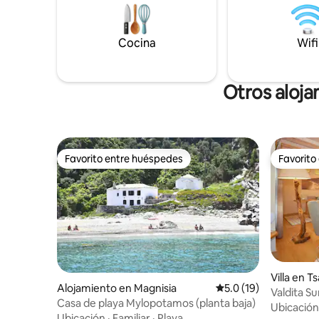
perfecto p
Un hermoso jardín. Estacionamiento
vida de pu
privado para 3 autos.
montaña y
Cocina
Wifi
Otros aloja
Favorito entre huéspedes
Favorito
Favorito entre huéspedes
Favorito
Villa en 
Alojamiento en Magnisia
Calificación promedio
5.0 (19)
Valdita S
Casa de playa Mylopotamos (planta baja)
Ubicación
Ubicación
·
Familiar
·
Playa