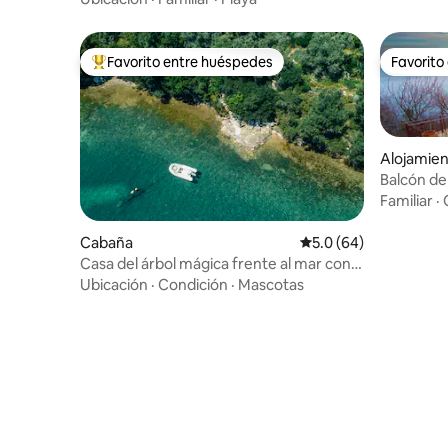
Favorito entre huéspedes
Favorito
Favorito entre huéspedes preferido
Favorito
Alojamien
Balcón de 
Familiar
·
Cabaña
Calificación promedio
5.0 (64)
Casa del árbol mágica frente al mar con
vistas impresionantes
Ubicación
·
Condición
·
Mascotas