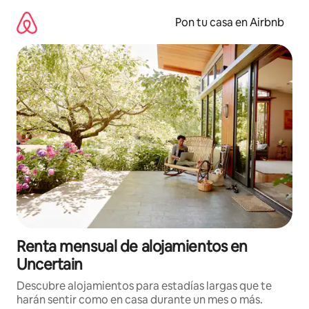
Omite
el
Pon tu casa en Airbnb
contenido
Renta mensual de alojamientos en
Uncertain
Descubre alojamientos para estadías largas que te
harán sentir como en casa durante un mes o más.