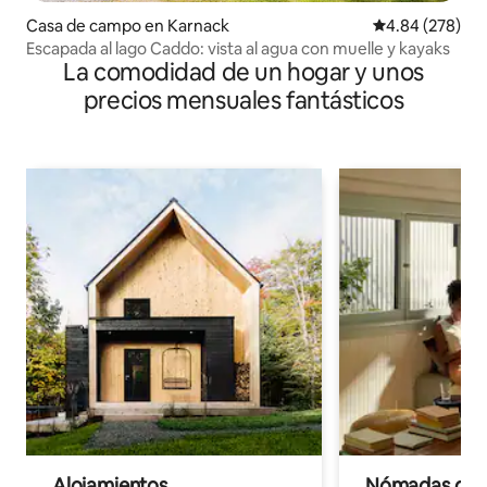
Casa de campo en Karnack
Calificación pr
4.84 (278)
Escapada al lago Caddo: vista al agua con muelle y kayaks
La comodidad de un hogar y unos
precios mensuales fantásticos
Alojamientos
Nómadas digit