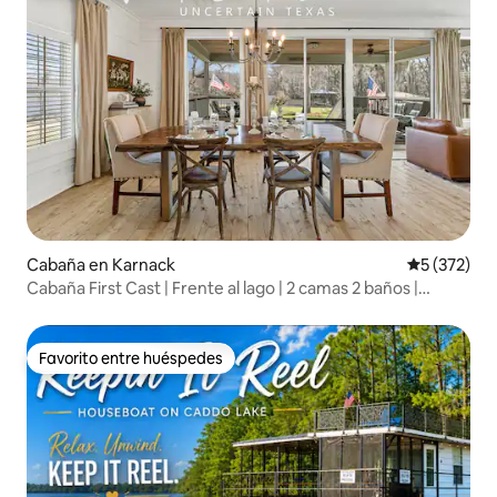
Cabaña en Karnack
Calificació
5 (372)
Cabaña First Cast | Frente al lago | 2 camas 2 baños |
Kayaks
Favorito entre huéspedes
Favorito entre huéspedes