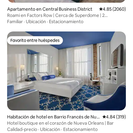
Apartamento en Central Business District
Calificación pro
4.85 (2060)
Roami en Factors Row | Cerca de Superdome | 2
dormitorios
Familiar
·
Ubicación
·
Estacionamiento
Favorito entre huéspedes
Favorito entre huéspedes
Habitación de hotel en Barrio Francés de Nue
Calificación pr
4.84 (319)
va Orleans
Hotel boutique en el corazón de Nueva Orleans | Bar
Calidad-precio
·
Ubicación
·
Estacionamiento