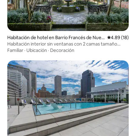
Habitación de hotel en Barrio Francés de Nuev
Calificación 
4.89 (18)
a Orleans
Habitación interior sin ventanas con 2 camas tamaño
queen
Familiar
·
Ubicación
·
Decoración