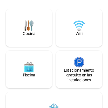
a poca distancia a 
sala de estar para mayor privacidad, TV
tienda de arte vin
INTELIGENTE, cocina comedor con isla
única llamada Ecl
de mármol de gran tamaño, 1 colchón
Boutique. Excelent
QUEEN de lujo Simmons vendido por el
pisos y puertas de
Hotel Four Seasons con ropa de cama de
Anteriormente, fu
Hotel Collection y Ralph Lauren, 1
Emmett Hardy, de
colchón QUEEN y 1 colchón TWIN,
Kings.
Cocina
Wifi
elegante baño en suite con ducha y
artículos de tocador, aire
acondicionado/calefacción central con
ventilador de techo en el dormitorio
principal y un sistema de alarma. ¡Los
huéspedes dicen que el alquiler es aún
más impresionante en persona y que el
anfitrión responde rápidamente!
Estacionamiento
Licencias #23-NSTR-13400 y #24-OSTR-
Piscina
gratuito en las
03209. Bywater es el barrio histórico y de
instalaciones
moda más buscado de Nueva Orleans,
que ofrece sus propios restaurantes y
bares de clase mundial, un parque
frente al río, ¡y vecinos creativos! Ofrece
un respiro del Barrio Francés y de
Frenchmen Street, que están a menos