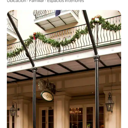
Ubicación
·
Familiar
·
Espacios interiores