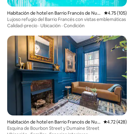
Habitación de hotel en Barrio Francés de Nue
Calificación p
4.75 (105)
va Orleans
Lujoso refugio del Barrio Francés con vistas emblemáticas
Calidad-precio
·
Ubicación
·
Condición
Habitación de hotel en Barrio Francés de Nue
Calificación p
4.72 (428)
va Orleans
Esquina de Bourbon Street y Dumaine Street