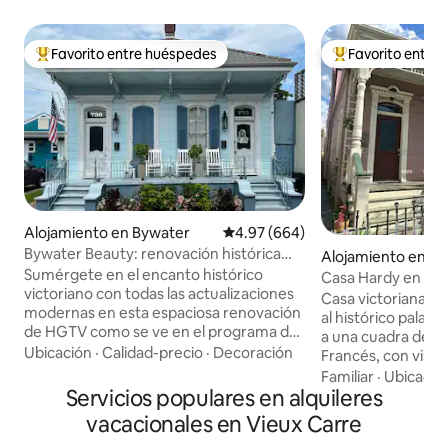
Favorito entre huéspedes
Favorito entre
Favorito entre huéspedes preferido
Favorito entre hu
Alojamiento en Bywater
Calificación promedio: 4.97 de 5
4.97 (664)
Bywater Beauty: renovación histórica
Alojamiento en Pu
destacada en Hgtv
Sumérgete en el encanto histórico
Casa Hardy en el r
victoriano con todas las actualizaciones
Casa victoriana co
modernas en esta espaciosa renovación
al histórico palacio
de HGTV como se ve en el programa de
a una cuadra del fe
televisión New Orleans Reno. La belleza
Ubicación
·
Calidad-precio
·
Decoración
Francés, con vista 
de Bywater en la calle Louisa cuenta con
de sol en Jackson 
Familiar
·
Ubicació
un gran porche delantero relajante,
Servicios populares en alquileres
Catedral de San Lui
estacionamiento gratuito en la calle día y
dique cuenta con 
vacacionales en Vieux Carre
noche, interior elegante con techos de
peatonal. Restaura
12,5 pulgadas, puertas de bolsillo en la