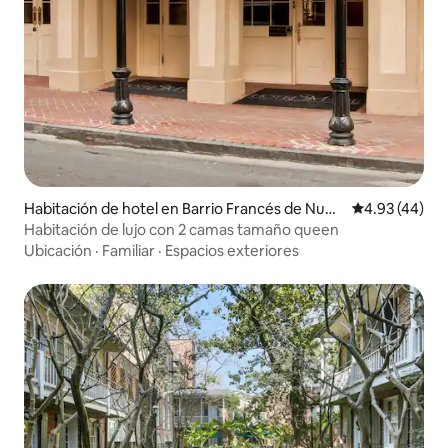
Habitación de hotel en Barrio Francés de Nuev
Calificación 
4.93 (44)
a Orleans
Habitación de lujo con 2 camas tamaño queen
Ubicación
·
Familiar
·
Espacios exteriores