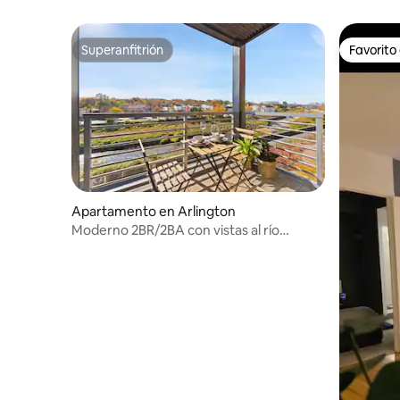
Wharf D
Superanfitrión
Favorito
Superanfitrión
Favorito
Apartamento en Arlington
Moderno 2BR/2BA con vistas al río
Potomac