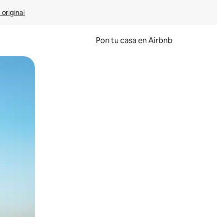
 original
Pon tu casa en Airbnb
o o desliza el dedo.