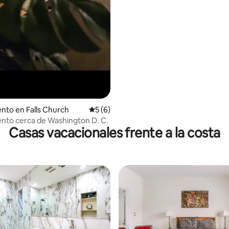
to en Falls Church
Calificación promedio: 5 de 5, 6 reseñas
5 (6)
nto cerca de Washington D. C.
Casas vacacionales frente a la costa