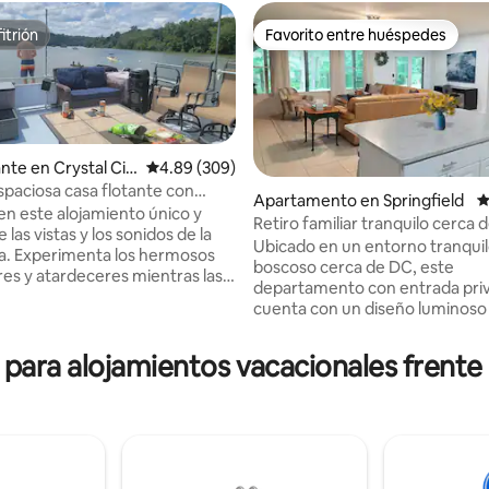
itrión
Favorito entre huéspedes
itrión
Favorito entre huéspedes
nte en Crystal Cit
Calificación promedio: 4.89 de 5, 309 reseñas
4.89 (309)
espaciosa casa flotante con
4.98 de 5, 102 reseñas
Apartamento en Springfield
C
nto gratuito
n este alojamiento único y
Retiro familiar tranquilo cerca 
e las vistas y los sonidos de la
aceptan mascotas
Ubicado en un entorno tranquil
rmosos
boscoso cerca de DC, este
s y atardeceres mientras las
departamento con entrada pri
as ayudan a abrazar tu alma.
cuenta con un diseño luminoso
ante bien equipada con
espacioso diseñado para la co
ra controlada. ¡CALIENTE en
Sala de estar/comedor/cocina 
ara alojamientos vacacionales frente 
chimenea, TV de 65", libros y j
iaré la dirección
cocina totalmente surtida y eq
ar. La ubicación puede
entrenamiento. Dormitorio ta
eneralmente cerca del estadio
con colchón de espuma viscoel
l de los Nacionales (código
famoso por su comodidad, se
edio hasta el
dormitorio con sofá cama dobl
o Reagan es de 15 minutos en