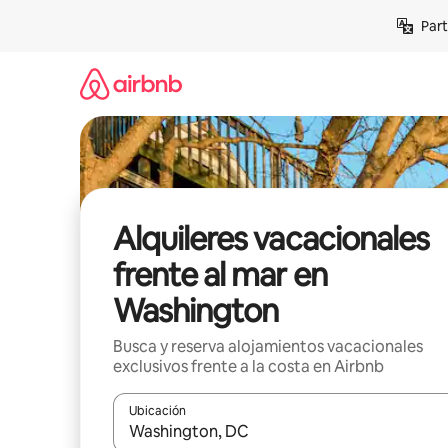
Omite
Part
el
contenido
Alquileres vacacionales
frente al mar en
Washington
Busca y reserva alojamientos vacacionales
exclusivos frente a la costa en Airbnb
Ubicación
Cuando los resultados estén disponibles, navega co