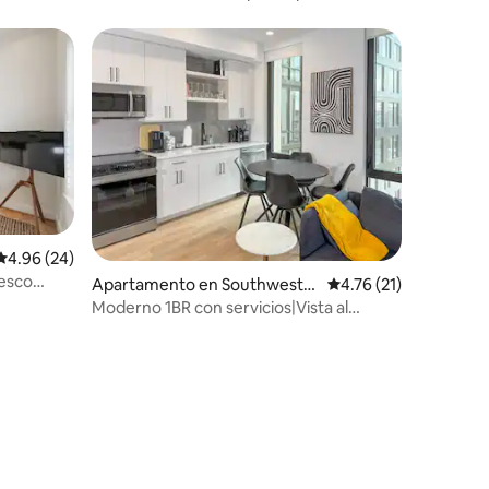
muelle y del Audi Stadium
rido
Calificación promedio: 4.96 de 5, 24 reseñas
4.96 (24)
resco
Apartamento en Southwest
Calificación promedio
4.76 (21)
rca de
Washington
Moderno 1BR con servicios|Vista al
estadio |Capitol Hill