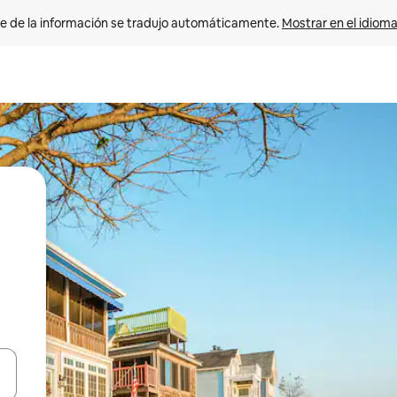
e de la información se tradujo automáticamente. 
Mostrar en el idioma
n las teclas de flecha hacia arriba y hacia abajo o explora con el tact