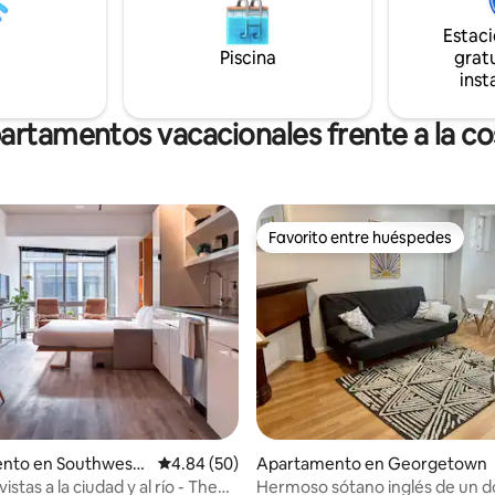
nido emergente, baño complet
combinación de ducha/bañera, 
Estac
uiler de bicicletas al final del
gigabit, escritorios, porche + par
Piscina
gratu
minutos del metro, a 20 minuto
inst
a 5 minutos de Greenspring Sen
Community.
artamentos vacacionales frente a la co
Favorito entre huéspedes
Favorito entre huéspedes
nto en Southwest
Calificación promedio: 4.84 de 5, 50 reseñas
4.84 (50)
Apartamento en Georgetown
on
istas a la ciudad y al río - The
Hermoso sótano inglés de un d