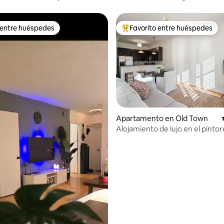
C
de Georgetown
 entre huéspedes
Favorito entre huéspedes
 entre huéspedes
Favorito entre huéspedes prefe
Apartamento en Old Town
Alojamiento de lujo en el pinto
casco antiguo de Alejandría, ce
D.C.