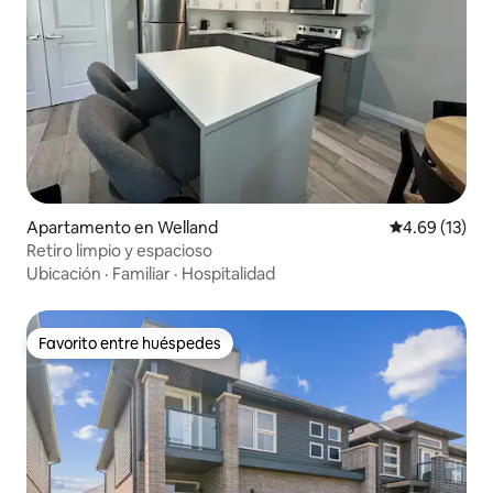
Apartamento en Welland
Calificación 
4.69 (13)
Retiro limpio y espacioso
Ubicación
·
Familiar
·
Hospitalidad
Favorito entre huéspedes
Favorito entre huéspedes