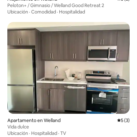
Peloton+ / Gimnasio / Welland Good Retreat 2
Ubicación
·
Comodidad
·
Hospitalidad
Apartamento en Welland
Calificac
5 (3)
Vida dulce
Ubicación
·
Hospitalidad
·
TV