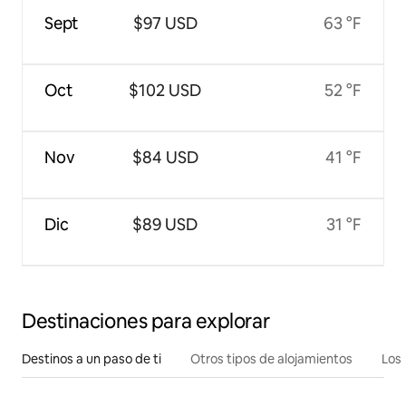
Sept
$97 USD
63 °F
Oct
$102 USD
52 °F
Nov
$84 USD
41 °F
Dic
$89 USD
31 °F
Destinaciones para explorar
Destinos a un paso de ti
Otros tipos de alojamientos
Los 