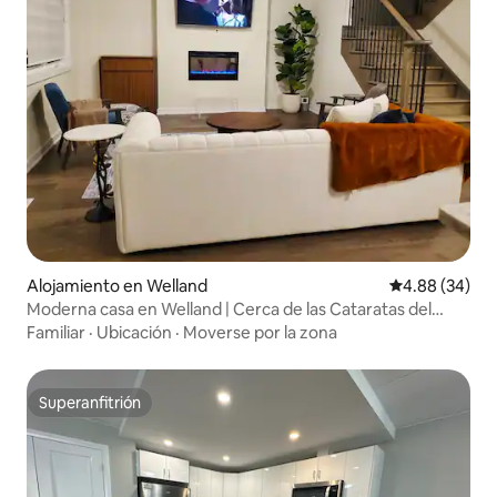
Alojamiento en Welland
Calificación p
4.88 (34)
Moderna casa en Welland | Cerca de las Cataratas del
Niágara
Familiar
·
Ubicación
·
Moverse por la zona
Superanfitrión
Superanfitrión