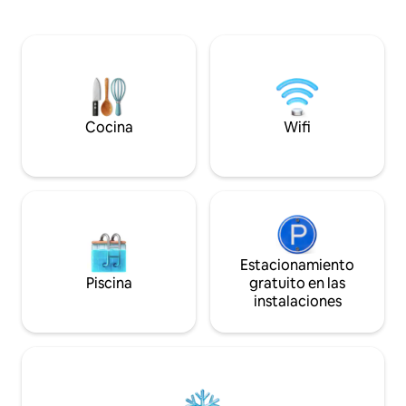
fregadero ✔ ¡Coc
para desayunar, panaderías, tiendas de
equipada y equipa
antigüedades de comida global
✔ Estacionamiento
(tailandesa, jamaicana, china), tienda de
adicionales en la 
bicicletas Pedal y el canal de Welland.
de la Universidad 
Ponte en contacto con nosotros en
minutos de las cat
relación con las mascotas. Por lo general,
electrodomésticos
permitiremos perros limpios y de buen
de ✔ alta gama lugar con mucho espacio
comportamiento, pero
Cocina
Wifi
para divertirse.
desafortunadamente, los gatitos no son
bienvenidos.
Estacionamiento
Piscina
gratuito en las
instalaciones