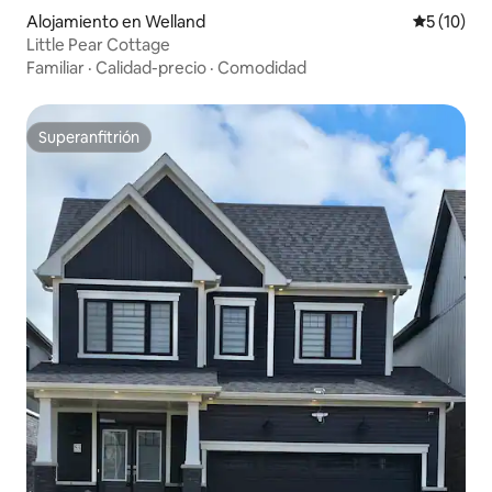
Alojamiento en Welland
Calificaci
5 (10)
Little Pear Cottage
Familiar
·
Calidad-precio
·
Comodidad
Superanfitrión
Superanfitrión