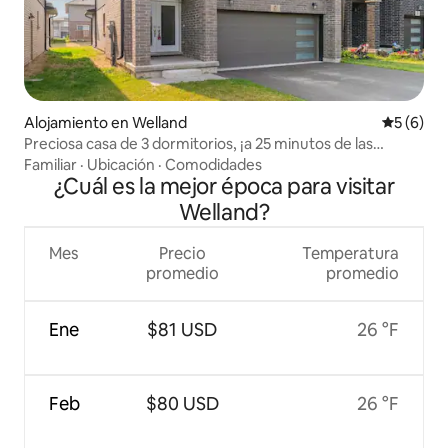
Alojamiento en Welland
Calificac
5 (6)
Preciosa casa de 3 dormitorios, ¡a 25 minutos de las
Cataratas del Niágara!
Familiar
·
Ubicación
·
Comodidades
¿Cuál es la mejor época para visitar
Welland?
Mes
Precio
Temperatura
promedio
promedio
Ene
$81 USD
26 °F
Feb
$80 USD
26 °F