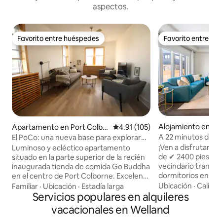
aspectos.
Favorito entre huéspedes
Favorito entre h
Favorito entre huéspedes
Favorito entre h
Alojamiento en Th
Apartamento en Port Colbo
Calificación promedio: 4.91 de 5
4.91 (105)
rne
A 22 minutos del 
El PoCo: una nueva base para explorar
para 10. 1 GB. Mesa 
Niágara
¡Ven a disfrutar del Niágar
Luminoso y ecléctico apartamento
de ✔ 2400 pies cu
situado en la parte superior de la recién
vecindario tranqui
inaugurada tienda de comida Go Buddha
dormitorios en la p
en el centro de Port Colborne. Excelente
baños. ✔ Espacioso
ubicación para ir en bicicleta por el
Ubicación
·
Calida
Familiar
·
Ubicación
·
Estadía larga
Wifi ✔ de 1 GB: ¡id
sendero Friendship Trail y explorar la
Servicios populares en alquileres
distancia! ¡✔ Limp
playa de SouthCoast. La zona comercial
vacacionales en Welland
Lavandería en la h
hace que sea fácil caminar a cafeterías