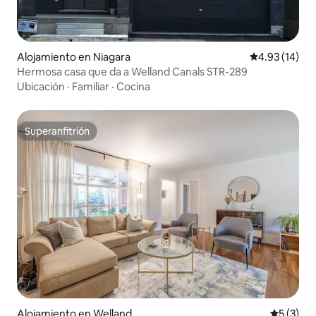
Alojamiento en Niagara
Calificación 
4.93 (14)
Hermosa casa que da a Welland Canals STR-289
Ubicación
·
Familiar
·
Cocina
Superanfitrión
Superanfitrión
Alojamiento en Welland
Calificac
5 (3)