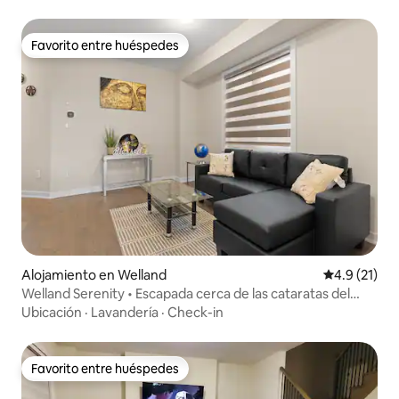
Favorito entre huéspedes
Favorito entre huéspedes
Alojamiento en Welland
Calificación
4.9 (21)
Welland Serenity • Escapada cerca de las cataratas del
Niágara
Ubicación
·
Lavandería
·
Check-in
Favorito entre huéspedes
Favorito entre huéspedes