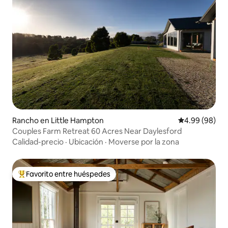
Rancho en Little Hampton
Calificación p
4.99 (98)
Couples Farm Retreat 60 Acres Near Daylesford
Calidad-precio
·
Ubicación
·
Moverse por la zona
Favorito entre huéspedes
Favorito entre huéspedes preferido