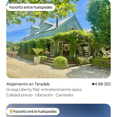
Favorito entre huéspedes
Favorito entre huéspedes
Alojamiento en Taradale
Calificación p
4.88 (50)
Granja Liberty Flat: entretenimiento épico
Calidad-precio
·
Ubicación
·
Caminata
Favorito entre huéspedes
Favorito entre huéspedes preferido