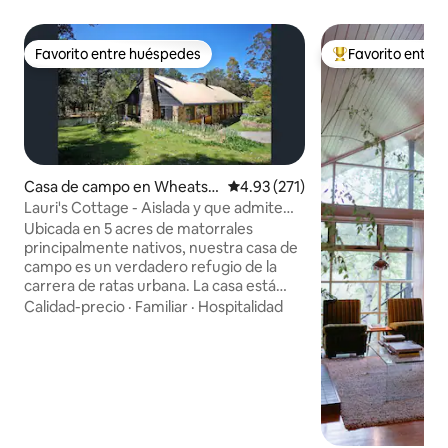
Favorito entre huéspedes
Favorito entre
Favorito entre huéspedes
Favorito entre hu
Casa de campo en Wheatsh
Calificación promedio: 4.93 de 5
4.93 (271)
eaf
Lauri's Cottage - Aislada y que admite
mascotas
Ubicada en 5 acres de matorrales
principalmente nativos, nuestra casa de
campo es un verdadero refugio de la
carrera de ratas urbana. La casa está
bien equipada con todo lo necesario
Calidad-precio
·
Familiar
·
Hospitalidad
para que tu estancia sea placentera.
Tenemos calefacción central hidrónica,
pero las 2 grandes chimeneas abiertas
son una verdadera característica de la
casa de campo. Nos visitan
regularmente canguros, cucaburras y
otros animales salvajes nativos. Los niños