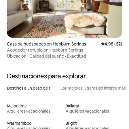
Casa de huéspedes en Hepburn Springs
Calificación p
4.98 (62)
Acogedor refugio en Hepburn Springs
Ubicación
·
Calidad del sueño
·
Exactitud
Destinaciones para explorar
Destinos a un paso de ti
Los mejores lugares de interés más 
Melbourne
Ballarat
Alquileres vacacionales
Alquileres vacacionales
Warrnambool
Bright
Alquileres vacacionales
Alquileres vacacionales