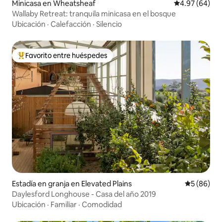
Minicasa en Wheatsheaf
Calificación p
4.97 (64)
Wallaby Retreat: tranquila minicasa en el bosque
Ubicación
·
Calefacción
·
Silencio
Favorito entre huéspedes
Favorito entre huéspedes preferido
Estadía en granja en Elevated Plains
Calificaci
5 (86)
Daylesford Longhouse - Casa del año 2019
Ubicación
·
Familiar
·
Comodidad