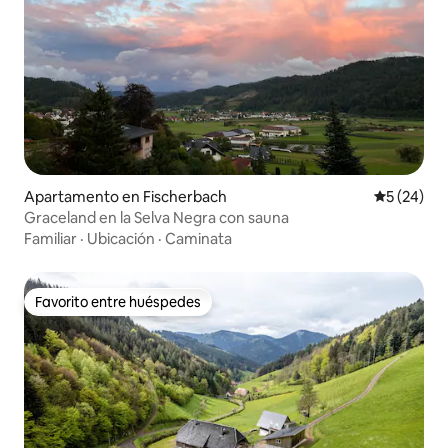
Apartamento en Fischerbach
Calificaci
5 (24)
Graceland en la Selva Negra con sauna
Familiar
·
Ubicación
·
Caminata
Favorito entre huéspedes
Favorito entre huéspedes