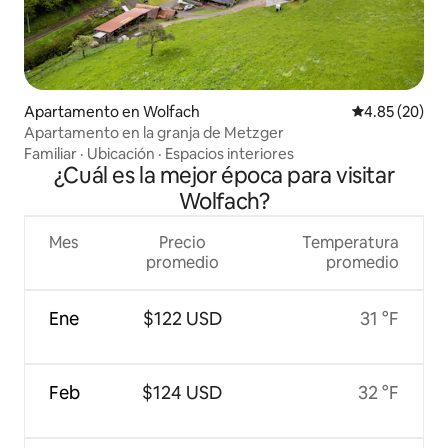
Apartamento en Wolfach
Calificación p
4.85 (20)
Apartamento en la granja de Metzger
Familiar
·
Ubicación
·
Espacios interiores
¿Cuál es la mejor época para visitar
Wolfach?
Mes
Precio
Temperatura
promedio
promedio
Ene
$122 USD
31 °F
Feb
$124 USD
32 °F