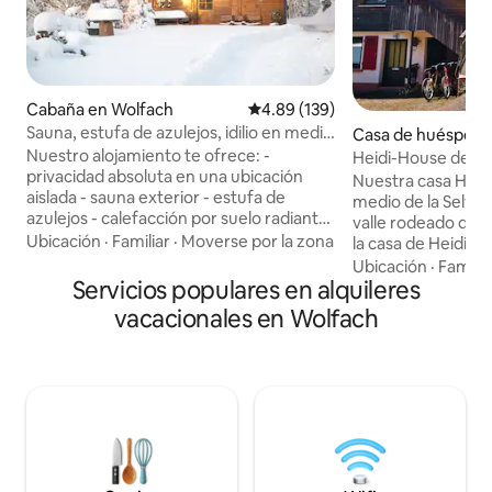
Cabaña en Wolfach
Calificación promedio: 4.89 de 5
4.89 (139)
Sauna, estufa de azulejos, idilio en medio
Casa de huéspedes
de la Selva Negra
h
Nuestro alojamiento te ofrece: -
Heidi-House de 2 
privacidad absoluta en una ubicación
de bosques y pra
Nuestra casa Heid
aislada - sauna exterior - estufa de
medio de la Selva
azulejos - calefacción por suelo radiante
valle rodeado de verde
- 1 cama king size, 1 cama queen size, 2
Ubicación
·
Familiar
·
Moverse por la zona
la casa de Heidi es
camas individuales - Cocina bien
vivimos. La casa d
Ubicación
·
Familia
equipada con cocina de inducción,
Servicios populares en alquileres
tiene una entrada 
encimera de granito, lavavajillas, nevera,
que tu privacidad e
vacacionales en Wolfach
cafetera con filtro - Cuarto de baño con
granja se encuentr
ducha y secador - TV - Wifi solo en la sala
carretera, sin tráf
de estar de la granja - paz y tranquilidad
rodeada de prados,
absolutas - Pura relajación - Experiencia
bosques. Nuestro 
en la naturaleza justo en la puerta de
pequeño estanque
casa
propiedad te invita