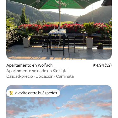
Apartamento en Wolfach
Calificación p
4.94 (32)
Apartamento soleado en Kinzigtal
Calidad-precio
·
Ubicación
·
Caminata
Favorito entre huéspedes
Favorito entre huéspedes preferido