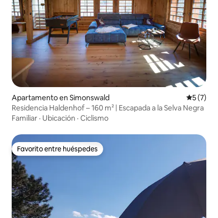
Apartamento en Simonswald
Calificac
5 (7)
Residencia Haldenhof – 160 m² | Escapada a la Selva Negra
Familiar
·
Ubicación
·
Ciclismo
Favorito entre huéspedes
Favorito entre huéspedes