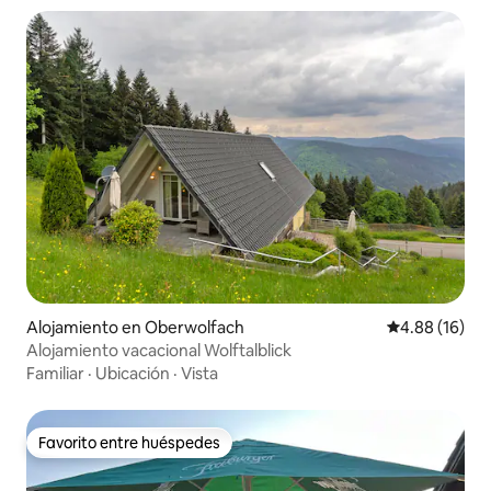
Alojamiento en Oberwolfach
Calificación 
4.88 (16)
Alojamiento vacacional Wolftalblick
Familiar
·
Ubicación
·
Vista
Favorito entre huéspedes
Favorito entre huéspedes