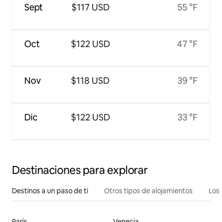
Sept
$117 USD
55 °F
Oct
$122 USD
47 °F
Nov
$118 USD
39 °F
Dic
$122 USD
33 °F
Destinaciones para explorar
Destinos a un paso de ti
Otros tipos de alojamientos
Los 
París
Venecia