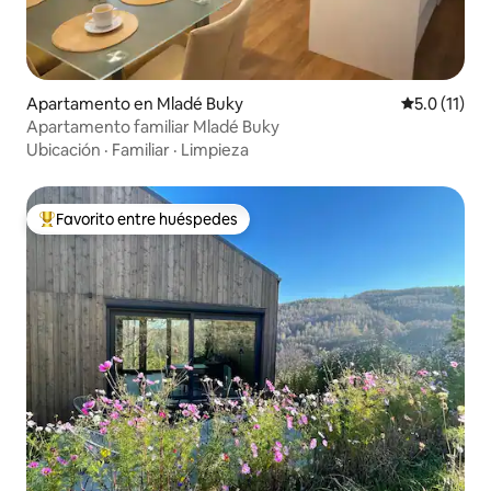
Apartamento en Mladé Buky
Calificación
5.0 (11)
Apartamento familiar Mladé Buky
Ubicación
·
Familiar
·
Limpieza
Favorito entre huéspedes
Favorito entre huéspedes preferido