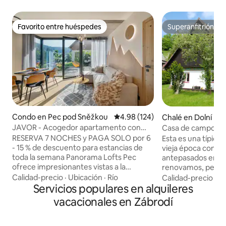
Favorito entre huéspedes
Superanfitrión
Favorito entre huéspedes
Superanfitrión
Condo en Pec pod Sněžkou
Calificación promedio: 4.98 de 5
4.98 (124)
Chalé en Dolní Ra
JAVOR - Acogedor apartamento con
Casa de campo de 
vistas, terraza y aparcamiento
RESERVA 7 NOCHES y PAGA SOLO por 6
Esta es una típica
- 15 % de descuento para estancias de
vieja época constr
toda la semana Panorama Lofts Pec
antepasados en el s
ofrece impresionantes vistas a la
renovamos, pero t
montaña gracias a las enormes paredes
espíritu del testim
Calidad-precio
·
Ubicación
·
Río
Calidad-precio
·
Fa
de vidrio de formato que te hacen sentir
Servicios populares en alquileres
perfecto para esca
parte del entorno. Este nuevo edificio es
apresurados. La c
vacacionales en Zábrodí
uno de los puntos arquitectónicos más
jardín con una en
destacados de la ciudad. Está
bonito refugio, pe
perfectamente situado entre el centro y
Puedes estar segu