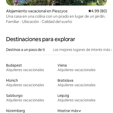
Alojamiento vacacional en Pieszyce
Calificación p
4.99 (80)
Una casa en una colina con un prado en lugar de un jardín.
Familiar
·
Ubicación
·
Calidad del sueño
Destinaciones para explorar
Destinos a un paso de ti
Los mejores lugares de interés más 
Budapest
Viena
Alquileres vacacionales
Alquileres vacacionales
Múnich
Bratislava
Alquileres vacacionales
Alquileres vacacionales
Salzburgo
Leipzig
Alquileres vacacionales
Alquileres vacacionales
Núremberg
Mostrar más