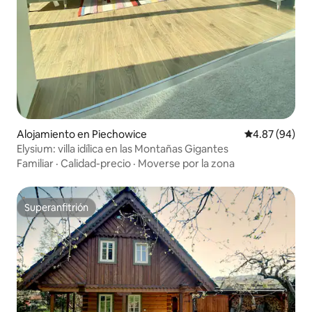
Alojamiento en Piechowice
Calificación p
4.87 (94)
Elysium: villa idílica en las Montañas Gigantes
Familiar
·
Calidad-precio
·
Moverse por la zona
Superanfitrión
Superanfitrión