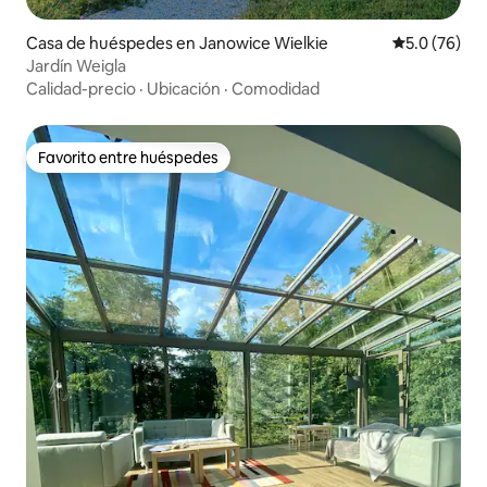
Casa de huéspedes en Janowice Wielkie
Calificación
5.0 (76)
Jardín Weigla
Calidad-precio
·
Ubicación
·
Comodidad
Favorito entre huéspedes
Favorito entre huéspedes