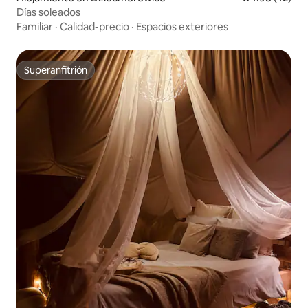
Días soleados
Familiar
·
Calidad-precio
·
Espacios exteriores
Superanfitrión
Superanfitrión