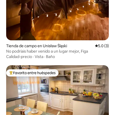
Tienda de campo en Unisław Śląski
Calificació
5.0 (3)
No podríais haber venido a un lugar mejor, Figa
Calidad-precio
·
Vista
·
Baño
Favorito entre huéspedes
Favorito entre huéspedes preferido