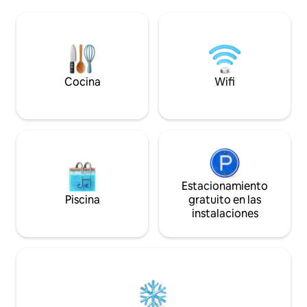
y la naturaleza, este es el lugar ideal. Un
Bosque mixto. Los 3 aprox. 150 metros
gran jardín, una chimenea crepitante y la
cuadrados. Ofrec
proximidad al mar Báltico, así como el
aparcamiento para
parque de aves Marlow, hacen de la casa
el refugio ideal para aquellos que buscan
relajación y familias.
Cocina
Wifi
Estacionamiento
Piscina
gratuito en las
instalaciones