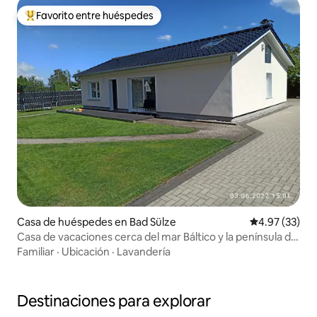
Favorito entre huéspedes
Favorito entre huéspedes preferido
Casa de huéspedes en Bad Sülze
Calificación 
4.97 (33)
Casa de vacaciones cerca del mar Báltico y la península de
Darss
Familiar
·
Ubicación
·
Lavandería
Destinaciones para explorar