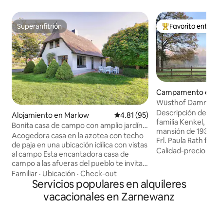
Superanfitrión
Favorito entre
Superanfitrión
Favorito entre hu
Campamento en 
dorf
Wüsthof Dammerstorf Pitch &
am Wald
Descripción del an
Alojamiento en Marlow
Calificación promedio: 4.81 de 
4.81 (95)
familia Kenkel, viv
Bonita casa de campo con amplio jardín y
mansión de 1938, 
chimenea
Acogedora casa en la azotea con techo
Frl. Paula Rath fu
de paja en una ubicación idílica con vistas
casa económica p
Calidad-precio
·
Fa
al campo Esta encantadora casa de
Gut y vendida en 1
campo a las afueras del pueblo te invita a
aviones Ernst Hei
relajarte. Puedes disfrutar de la amplia
Familiar
·
Ubicación
·
Check-out
caza. Nuestro gran
vista sobre campos y prados
Servicios populares en alquileres
se encuentra en la
directamente desde la sala de estar y el
vacacionales en Zarnewanz
Sanitz, a unos 20 
comedor, con un poco de suerte, incluso
a 30 km del mar Bá
se pueden ver ciervos. Si te gusta la paz
aproximadamente 