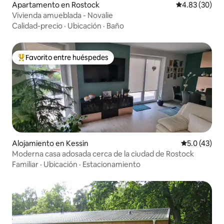
Apartamento en Rostock
Calificación p
4.83 (30)
Vivienda amueblada - Novalie
Calidad-precio
·
Ubicación
·
Baño
Favorito entre huéspedes
Favorito entre huéspedes preferido
Alojamiento en Kessin
Calificación
5.0 (43)
Moderna casa adosada cerca de la ciudad de Rostock
Familiar
·
Ubicación
·
Estacionamiento