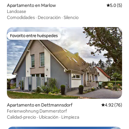
Apartamento en Marlow
Calificació
5.0 (5)
Landoase
Comodidades
·
Decoración
·
Silencio
Favorito entre huéspedes
Favorito entre huéspedes
Apartamento en Dettmannsdorf
Calificación p
4.92 (76)
Ferienwohnung Dammerstorf
Calidad-precio
·
Ubicación
·
Limpieza