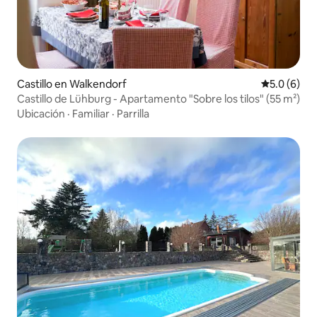
Castillo en Walkendorf
Calificació
5.0 (6)
Castillo de Lühburg - Apartamento "Sobre los tilos" (55 m²)
Ubicación
·
Familiar
·
Parrilla