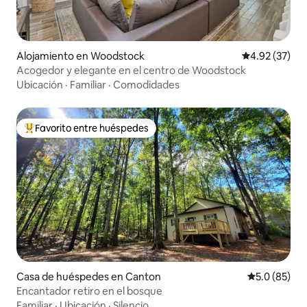
Alojamiento en Woodstock
Calificación 
4.92 (37)
Acogedor y elegante en el centro de Woodstock
Ubicación
·
Familiar
·
Comodidades
Favorito entre huéspedes
Favorito entre huéspedes preferido
Casa de huéspedes en Canton
Calificación
5.0 (85)
Encantador retiro en el bosque
Familiar
·
Ubicación
·
Silencio