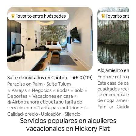
Favorito entre huéspedes
Favorito entre
Favorito entre huéspedes preferido
Favorito entre hu
Alojamiento en C
Enorme retiro priv
Suite de invitados en Canton
Calificación promedio: 5.0 de 5
5.0 (119)
(Hickory Lodge)
Esta casa de camp
Paradise on Palm - Suite Tulum
cuadrados recien
⭐️ Parejas ⭐️ Negocios ⭐️ Bodas ⭐️ Solo ⭐️
se encuentra esc
Deportes ⭐️ Vacaciones en casa ⭐️
de nogal american
💲Airbnb ahora etiqueta su tarifa de
privado con vistas
Familiar
·
Calidad-
servicio como “tarifa para anfitriones”.
acres repleto de l
Haz clic en “Reservar” para ver el precio
Calidad-precio
·
Ubicación
·
Silencio
caza. Relájate en el porche de 50 pies de
final. Aún no se te cobrará nada. 🛑 La
Servicios populares en alquileres
largo y observa el
reservación confirma que has leído
vacacionales en Hickory Flat
ranas por la noche. Disfruta de un ba
todas las reglas. Toca “Reglas
caliente en la bañ