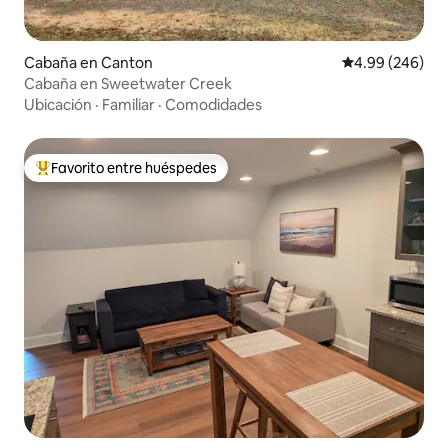
Cabaña en Canton
Calificación pr
4.99 (246)
Cabaña en Sweetwater Creek
Ubicación
·
Familiar
·
Comodidades
Favorito entre huéspedes
Favorito entre huéspedes preferido