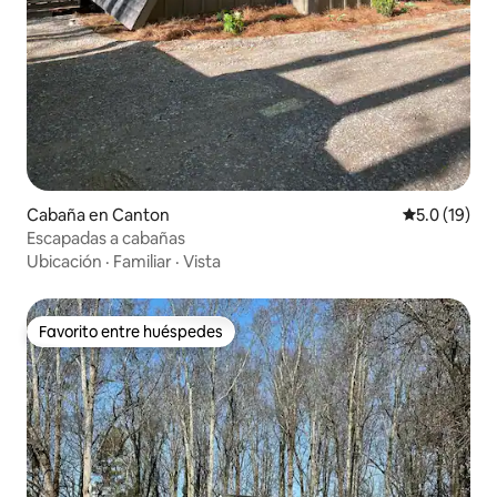
Cabaña en Canton
Calificación
5.0 (19)
Escapadas a cabañas
Ubicación
·
Familiar
·
Vista
Favorito entre huéspedes
Favorito entre huéspedes