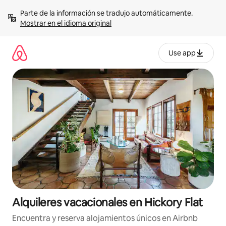
Omite
Parte de la información se tradujo automáticamente. 
el
Mostrar en el idioma original
contenido
Use app
Alquileres vacacionales en Hickory Flat
Encuentra y reserva alojamientos únicos en Airbnb