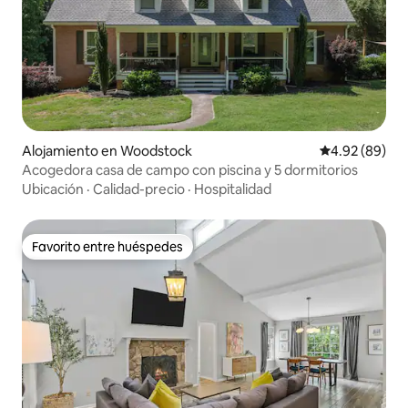
Alojamiento en Woodstock
Calificación p
4.92 (89)
Acogedora casa de campo con piscina y 5 dormitorios
Ubicación
·
Calidad-precio
·
Hospitalidad
Favorito entre huéspedes
Favorito entre huéspedes