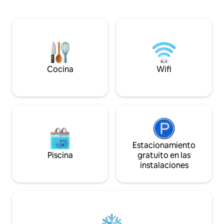
adicionales” a continuación.👇 Disfrute
en el área de spa o r
de su estadía en la Suite Tulum, donde
un gran entrenami
podrá relajarse y descansar en este
entra en la gran d
espacio tranquilo y elegante. La suite es
corporales. Lujo y diversión súper
una extensión de nuestra casa de
privados y completos. Este lugar 
ensueño, que es una versión
todo.
contemporánea de un estilo moderno
de mediados de siglo. Esperamos que te
Cocina
Wifi
guste tanto como a nosotros.
Estacionamiento
Piscina
gratuito en las
instalaciones