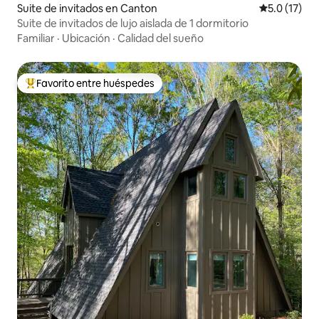
Suite de invitados en Canton
Calificación
5.0 (17)
Suite de invitados de lujo aislada de 1 dormitorio
Familiar
·
Ubicación
·
Calidad del sueño
Favorito entre huéspedes
Favorito entre huéspedes preferido