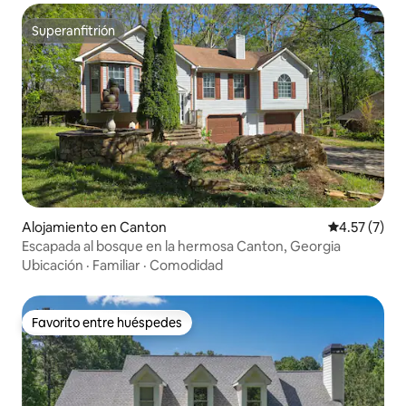
Superanfitrión
Superanfitrión
Alojamiento en Canton
Calificación
4.57 (7)
Escapada al bosque en la hermosa Canton, Georgia
Ubicación
·
Familiar
·
Comodidad
Favorito entre huéspedes
Favorito entre huéspedes