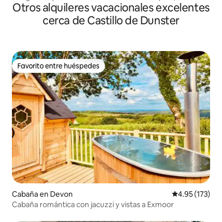
Otros alquileres vacacionales excelentes
Barnstaple
cerca de Castillo de Dunster
Favorito entre huéspedes
Favorito entre huéspedes
Cabaña en Devon
Calificación p
4.95 (173)
Cabaña romántica con jacuzzi y vistas a Exmoor