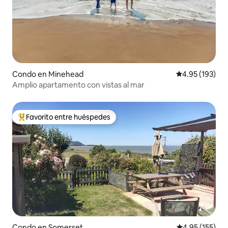
Condo en Minehead
Calificación p
4.95 (193)
Amplio apartamento con vistas al mar
Favorito entre huéspedes
Favorito entre huéspedes preferido
Condo en Somerset
Calificación p
4.95 (155)