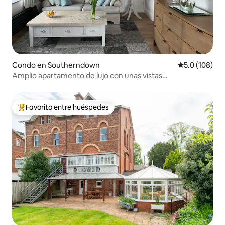
Condo en Southerndown
Calificación 
5.0 (108)
Amplio apartamento de lujo con unas vistas
impresionantes
Favorito entre huéspedes
Favorito entre huéspedes preferido