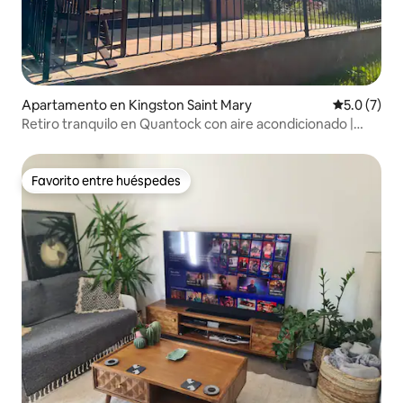
Apartamento en Kingston Saint Mary
Calificació
5.0 (7)
Retiro tranquilo en Quantock con aire acondicionado |
Patio y jardín
Favorito entre huéspedes
Favorito entre huéspedes