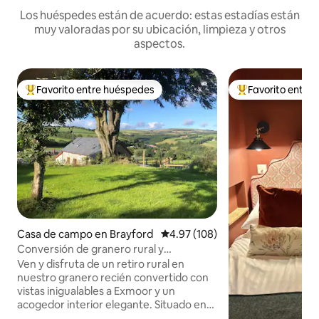
Los huéspedes están de acuerdo: estas estadías están
muy valoradas por su ubicación, limpieza y otros
aspectos.
Favorito entre huéspedes
Favorito entre
Favorito entre huéspedes preferido
Favorito entre hu
Casa de campo en Brayford
Calificación promedio: 4.97 de 5
4.97 (108)
Conversión de granero rural y
acogedora con unas vistas
Ven y disfruta de un retiro rural en
impresionantes.
nuestro granero recién convertido con
vistas inigualables a Exmoor y un
acogedor interior elegante. Situado en
privado dentro de una granja en