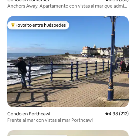
Anchors Away. Apartamento con vistas al mar que admite
mascotas
Favorito entre huéspedes
Favorito entre huéspedes preferido
Condo en Porthcawl
Calificación p
4.98 (212)
Frente al mar con vistas al mar Porthcawl