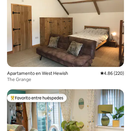
Apartamento en West Hewish
Calificación pr
4.86 (220)
The Grange
Favorito entre huéspedes
Favorito entre huéspedes preferido