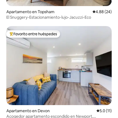
Apartamento en Topsham
Calificación p
4.88 (24)
El Snuggery-Estacionamiento-lujo-Jacuzzi-Eco
Favorito entre huéspedes
Favorito entre huéspedes preferido
Apartamento en Devon
Calificación
5.0 (11)
Acogedor apartamento escondido en Newport,