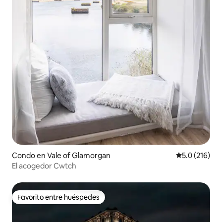
Condo en Vale of Glamorgan
Calificación 
5.0 (216)
El acogedor Cwtch
Favorito entre huéspedes
Favorito entre huéspedes