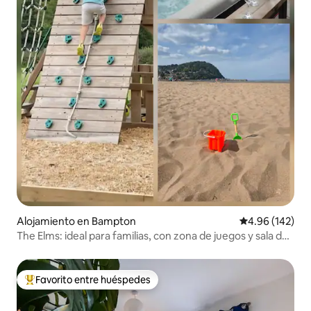
Alojamiento en Bampton
Calificación pr
4.96 (142)
The Elms: ideal para familias, con zona de juegos y sala de
juegos
Favorito entre huéspedes
Favorito entre huéspedes preferido