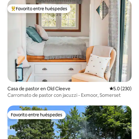
Favorito entre huéspedes
Favorito entre huéspedes preferido
Casa de pastor en Old Cleeve
Calificación 
5.0 (230)
Carromato de pastor con jacuzzi - Exmoor, Somerset
Favorito entre huéspedes
Favorito entre huéspedes