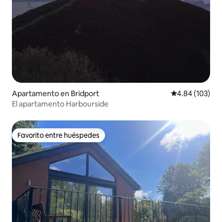
Apartamento en Bridport
Calificación pr
4.84 (103)
El apartamento Harbourside
Favorito entre huéspedes
Favorito entre huéspedes