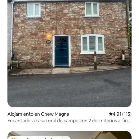
Alojamiento en Chew Magna
Calificación p
4.91 (115)
Encantadora casa rural de campo con 2 dormitorios al final
de la terraza