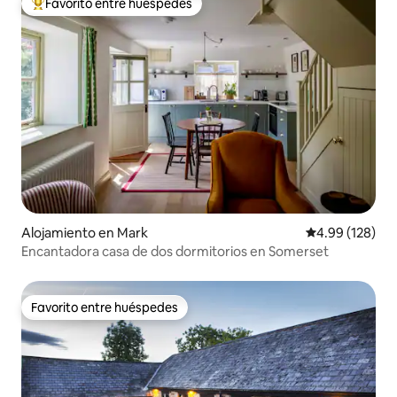
Favorito entre huéspedes
Favorito entre huéspedes preferido
Alojamiento en Mark
Calificación pr
4.99 (128)
Encantadora casa de dos dormitorios en Somerset
Favorito entre huéspedes
Favorito entre huéspedes