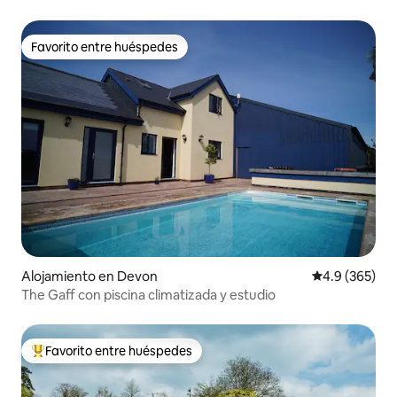
Favorito entre huéspedes
Favorito entre huéspedes
Alojamiento en Devon
Calificación p
4.9 (365)
The Gaff con piscina climatizada y estudio
Favorito entre huéspedes
Favorito entre huéspedes preferido