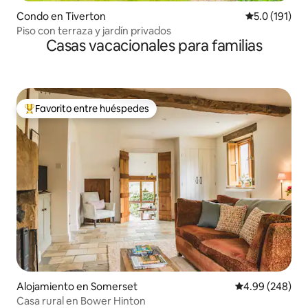
Condo en Tiverton
Calificación 
5.0 (191)
Piso con terraza y jardín privados
Casas vacacionales para familias
Favorito entre huéspedes
Favorito entre huéspedes preferido
Alojamiento en Somerset
Calificación pr
4.99 (248)
Casa rural en Bower Hinton