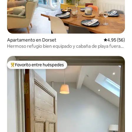
Apartamento en Dorset
Calificación p
4.95 (56)
Hermoso refugio bien equipado y cabaña de playa fuera
de pico
Favorito entre huéspedes
Favorito entre huéspedes preferido