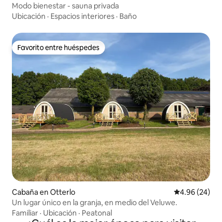
Modo bienestar - sauna privada
Ubicación
·
Espacios interiores
·
Baño
Favorito entre huéspedes
Favorito entre huéspedes
Cabaña en Otterlo
Calificación p
4.96 (24)
Un lugar único en la granja, en medio del Veluwe.
Familiar
·
Ubicación
·
Peatonal