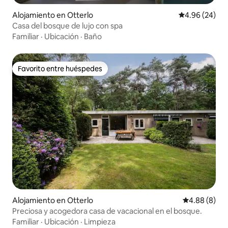
Alojamiento en Otterlo
Calificación p
4.96 (24)
Casa del bosque de lujo con spa
Familiar
·
Ubicación
·
Baño
Favorito entre huéspedes
Favorito entre huéspedes
Alojamiento en Otterlo
Calificación 
4.88 (8)
Preciosa y acogedora casa de vacacional en el bosque.
Familiar
·
Ubicación
·
Limpieza