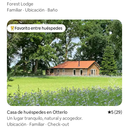
Forest Lodge
Familiar
·
Ubicación
·
Baño
Favorito entre huéspedes
Favorito entre huéspedes preferido
Casa de huéspedes en Otterlo
Calificaci
5 (29)
Un lugar tranquilo, natural y acogedor.
Ubicación
·
Familiar
·
Check-out