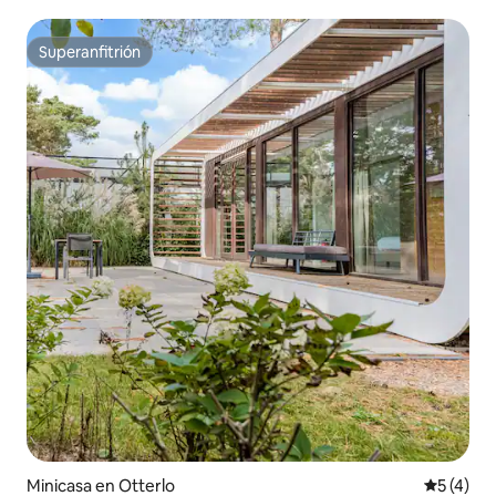
Superanfitrión
Superanfitrión
Minicasa en Otterlo
Calificac
5 (4)