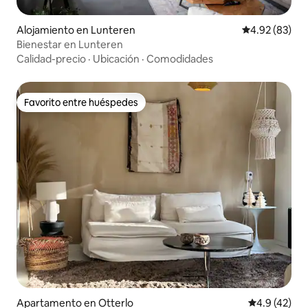
Alojamiento en Lunteren
Calificación p
4.92 (83)
Bienestar en Lunteren
Calidad-precio
·
Ubicación
·
Comodidades
Favorito entre huéspedes
Favorito entre huéspedes
Apartamento en Otterlo
Calificación
4.9 (42)