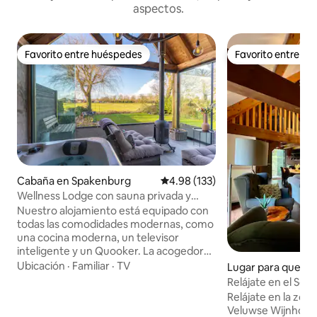
aspectos.
Favorito entre huéspedes
Favorito entre h
Favorito entre huéspedes
Favorito entre h
Cabaña en Spakenburg
Calificación promedio: 4.98 de 5
4.98 (133)
Wellness Lodge con sauna privada y
jacuzzi
Nuestro alojamiento está equipado con
todas las comodidades modernas, como
una cocina moderna, un televisor
inteligente y un Quooker. La acogedora
terraza está equipada con un lujoso
Ubicación
·
Familiar
·
TV
Lugar para quedar
jacuzzi y una estufa de leña. El
erlo
Relájate en el Sch
alojamiento, con su gran jardín privado y
Wijnhoeve.
Relájate en la zona 
vistas sin obstáculos, está
Veluwse Wijnhoeve