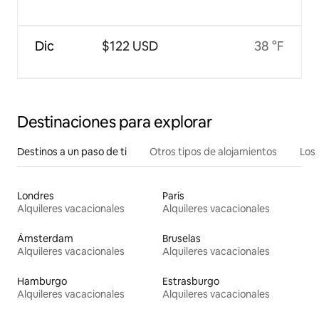
Dic
$122 USD
38 °F
Destinaciones para explorar
Destinos a un paso de ti
Otros tipos de alojamientos
Los 
Londres
París
Alquileres vacacionales
Alquileres vacacionales
Ámsterdam
Bruselas
Alquileres vacacionales
Alquileres vacacionales
Hamburgo
Estrasburgo
Alquileres vacacionales
Alquileres vacacionales