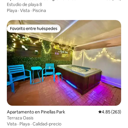
Estudio de playa 8
Playa
·
Vista
·
Piscina
Favorito entre huéspedes
Favorito entre huéspedes
Apartamento en Pinellas Park
Calificación pr
4.85 (263)
Terraza Oasis
Vista
·
Playa
·
Calidad-precio