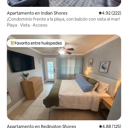
Apartamento en Indian Shores
Calificación pr
4.92 (222)
¡Condominio frente a la playa, con balcón con vista al mar!
Playa
·
Vista
·
Acceso
Favorito entre huéspedes
Favorito entre huéspedes preferido
Apartamento en Redington Shores
Calificación p
4.88 (125)