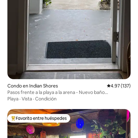
Condo en Indian Shores
Calificación p
4.97 (137)
Pasos frente a la playa a la arena - Nuevo baño
remodelado
Playa
·
Vista
·
Condición
Favorito entre huéspedes
Favorito entre huéspedes preferido