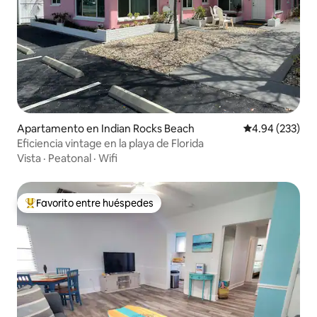
Apartamento en Indian Rocks Beach
Calificación pr
4.94 (233)
Eficiencia vintage en la playa de Florida
Vista
·
Peatonal
·
Wifi
Favorito entre huéspedes
Favorito entre huéspedes preferido