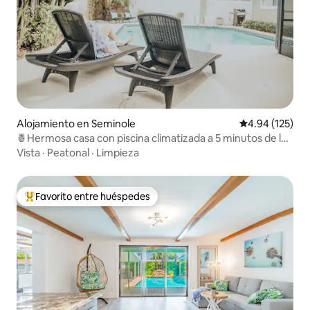
Alojamiento en Seminole
Calificación p
4.94 (125)
🍍Hermosa casa con piscina climatizada a 5 minutos de la
playa. 8 personas🍍
Vista
·
Peatonal
·
Limpieza
Favorito entre huéspedes
Favorito entre huéspedes preferido