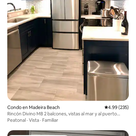
Condo en Madeira Beach
Calificación pr
4.99 (235)
Rincón Divino MB 2 balcones, vistas al mar y al puerto
deportivo
Peatonal
·
Vista
·
Familiar