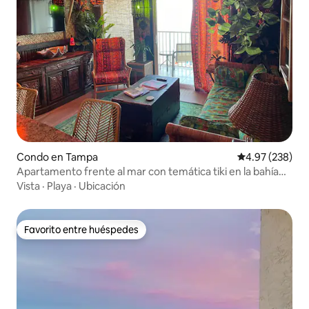
Condo en Tampa
Calificación pr
4.97 (238)
Apartamento frente al mar con temática tiki en la bahía
de Tampa
Vista
·
Playa
·
Ubicación
Favorito entre huéspedes
Favorito entre huéspedes