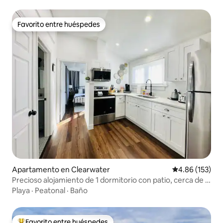
Favorito entre huéspedes
Favorito entre huéspedes
Apartamento en Clearwater
Calificación p
4.86 (153)
Precioso alojamiento de 1 dormitorio con patio, cerca de la
playa
Playa
·
Peatonal
·
Baño
Favorito entre huéspedes