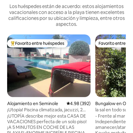
Los huéspedes están de acuerdo: estos alojamientos
vacacionales con acceso a la playa tienen excelentes
calificaciones por su ubicación y limpieza, entre otros
aspectos.
Favorito entre huéspedes
Favorito entre h
Favorito entre huéspedes preferido
Favorito entre h
Alojamiento en Seminole
Calificación promedio: 4.98 de 5
4.98 (392)
Bungalow en Old
¡Utopía! Piscina climatizada, jacuzzi, 2
la sal en todo su 
camas KING, a 5 min del mar
¡UTOPÍA describe mejor esta CASA DE
- Frente al mar esti
VACACIONES perfecta de un solo piso!
Independiente. - Ja
¡A 5 MINUTOS EN COCHE DE LAS
amanecer/atardece
PLAYAS! ¡ENORME INCREÍBLE PISCINA
Kayaks gratuitos. 