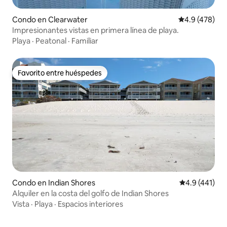
Condo en Clearwater
Calificación 
4.9 (478)
Impresionantes vistas en primera línea de playa.
Playa
·
Peatonal
·
Familiar
Favorito entre huéspedes
Favorito entre huéspedes
Condo en Indian Shores
Calificación 
4.9 (441)
Alquiler en la costa del golfo de Indian Shores
Vista
·
Playa
·
Espacios interiores