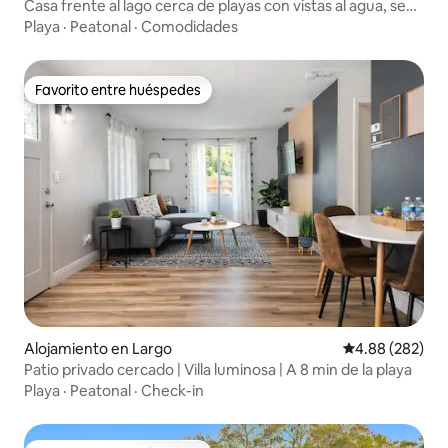
Casa frente al lago cerca de playas con vistas al agua, se
admiten mascotas
Playa
·
Peatonal
·
Comodidades
Favorito entre huéspedes
Favorito entre huéspedes
Alojamiento en Largo
Calificación pr
4.88 (282)
Patio privado cercado | Villa luminosa | A 8 min de la playa
Playa
·
Peatonal
·
Check-in