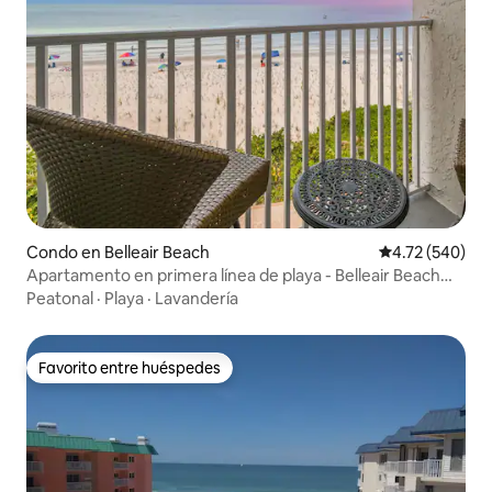
Condo en Belleair Beach
Calificación pr
4.72 (540)
Apartamento en primera línea de playa - Belleair Beach
Club - REFORMADO
Peatonal
·
Playa
·
Lavandería
Favorito entre huéspedes
Favorito entre huéspedes