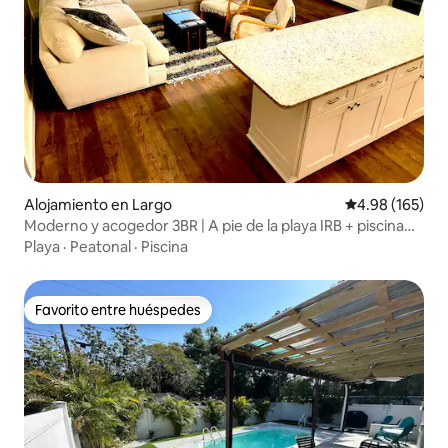
Alojamiento en Largo
Calificación pr
4.98 (165)
Moderno y acogedor 3BR | A pie de la playa IRB + piscina
climatizada
Playa
·
Peatonal
·
Piscina
Favorito entre huéspedes
Favorito entre huéspedes