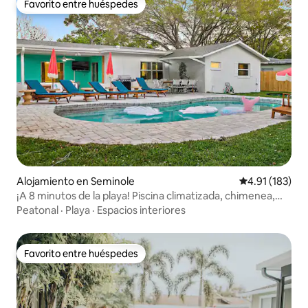
Favorito entre huéspedes
Favorito entre huéspedes
Alojamiento en Seminole
Calificación p
4.91 (183)
¡A 8 minutos de la playa! Piscina climatizada, chimenea,
sala de juegos
Peatonal
·
Playa
·
Espacios interiores
Favorito entre huéspedes
Favorito entre huéspedes