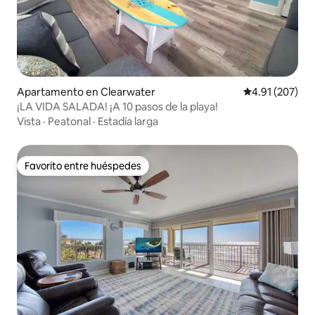
Apartamento en Clearwater
Calificación p
4.91 (207)
¡LA VIDA SALADA! ¡A 10 pasos de la playa!
Vista
·
Peatonal
·
Estadía larga
Favorito entre huéspedes
Favorito entre huéspedes