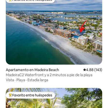
Favorito entre huéspedes preferido
Apartamento en Madeira Beach
Calificación pr
4.88 (143)
MadeiraC2 Waterfront y a 2 minutos a pie de la playa
Vista
·
Playa
·
Estadía larga
Favorito entre huéspedes
Favorito entre huéspedes preferido