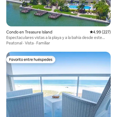
Condo en Treasure Island
Calificación pr
4.99 (227)
Espectaculares vistas a la playa y a la bahía desde este
centro vacacional.
Peatonal
·
Vista
·
Familiar
Favorito entre huéspedes
Favorito entre huéspedes