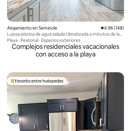
Alojamiento en Seminole
Calificación pr
4.96 (148)
Lujosa piscina de agua salada climatizada a minutos de la
playa
Playa
·
Peatonal
·
Espacios exteriores
Complejos residenciales vacacionales
con acceso a la playa
Favorito entre huéspedes
Favorito entre huéspedes preferido