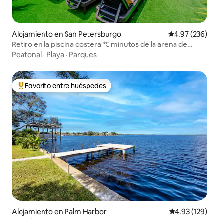
Alojamiento en San Petersburgo
Calificación pr
4.97 (236)
Retiro en la piscina costera *5 minutos de la arena de
Madeira Beach
Peatonal
·
Playa
·
Parques
Favorito entre huéspedes
Favorito entre huéspedes preferido
Alojamiento en Palm Harbor
Calificación p
4.93 (129)