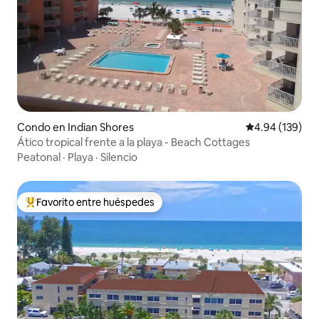
Condo en Indian Shores
Calificación pr
4.94 (139)
Ático tropical frente a la playa - Beach Cottages
Peatonal
·
Playa
·
Silencio
Favorito entre huéspedes
Favorito entre huéspedes preferido