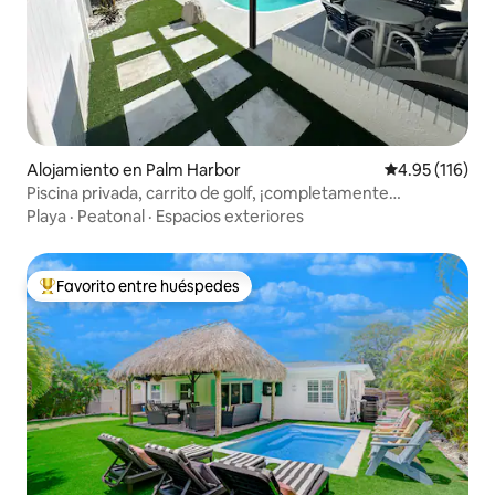
Alojamiento en Palm Harbor
Calificación p
4.95 (116)
Piscina privada, carrito de golf, ¡completamente
renovado!
Playa
·
Peatonal
·
Espacios exteriores
Favorito entre huéspedes
Favorito entre huéspedes preferido