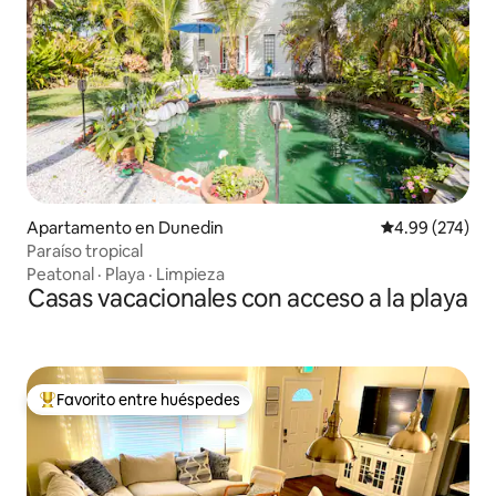
Apartamento en Dunedin
Calificación pr
4.99 (274)
Paraíso tropical
Peatonal
·
Playa
·
Limpieza
Casas vacacionales con acceso a la playa
Favorito entre huéspedes
Favorito entre huéspedes preferido